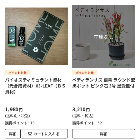
バイオスティミュラント資材
ペディランサス 銀竜 ラウンド型
（光合成資材）03-LEAF（ＢＳ
黒ポット ピンク石 3号 黒受皿付
資材）
1,980
3,210
円
円
(送料別・税込)
(送料・税込)
獲得ポイント :
19
獲得ポイント :
32
詳細
カートに入れる
詳細