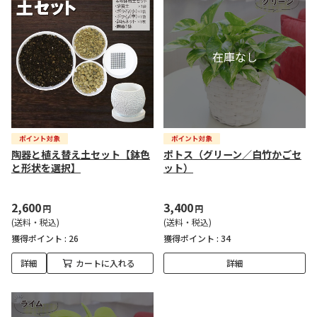
陶器と植え替え土セット【鉢色
ポトス（グリーン／白竹かごセ
と形状を選択】
ット）
2,600
3,400
円
円
(送料・税込)
(送料・税込)
獲得ポイント :
26
獲得ポイント :
34
詳細
カートに入れる
詳細