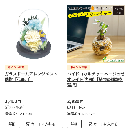
ガラスドームアレンジメント
ハイドロカルチャー ベージュゼ
瑞樹【弔事用】
オライト(丸器)【植物の種類を
選択】
3,410
2,980
円
円
(送料・税込)
(送料・税込)
獲得ポイント :
34
獲得ポイント :
29
詳細
カートに入れる
詳細
カートに入れる