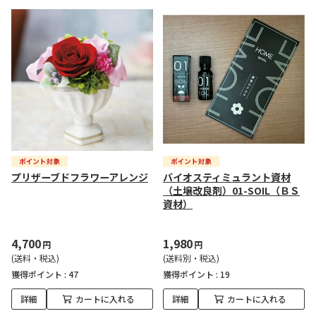
プリザーブドフラワーアレンジ
バイオスティミュラント資材
（土壌改良剤）01-SOIL（ＢＳ
資材）
4,700
1,980
円
円
(送料・税込)
(送料別・税込)
獲得ポイント :
47
獲得ポイント :
19
詳細
カートに入れる
詳細
カートに入れる