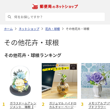
ホーム
ネットショップ
花卉・球根
その他花卉・球根
その他花卉・球根
その他花卉・球根ランキング
ガラスドームアレン
ガジュマル ハイドロ
メモリアルプリ
ジメント 瑞樹【弔
カルチャー ベージュ
ブドフラワー