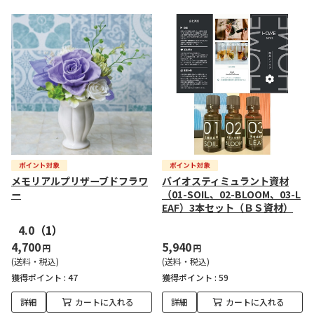
メモリアルプリザーブドフラワ
バイオスティミュラント資材
ー
（01-SOIL、02-BLOOM、03-L
EAF）3本セット（ＢＳ資材）
4.0
（1）
4,700
5,940
円
円
(送料・税込)
(送料・税込)
獲得ポイント :
47
獲得ポイント :
59
詳細
カートに入れる
詳細
カートに入れる