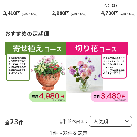
事用】
ゼオライト(丸器)
4.0
（1）
3,410円
2,980円
4,700円
(送料・税込)
(送料・税込)
(送料・税込)
おすすめの定期便
23
並べ替え：
全
件
1件～23件を表示