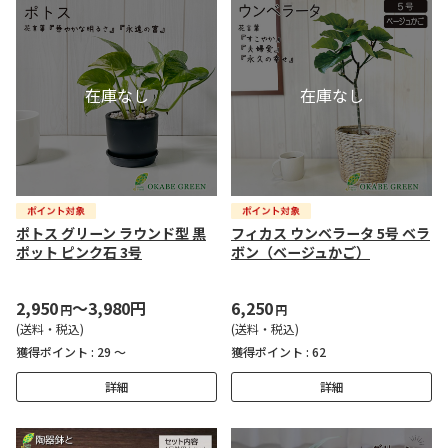
ポトス グリーン ラウンド型 黒
フィカス ウンベラータ 5号 ベラ
ポット ピンク石 3号
ボン（ベージュかご）
2,950
～3,980円
6,250
円
円
(送料・税込)
(送料・税込)
獲得ポイント :
29 ～
獲得ポイント :
62
詳細
詳細