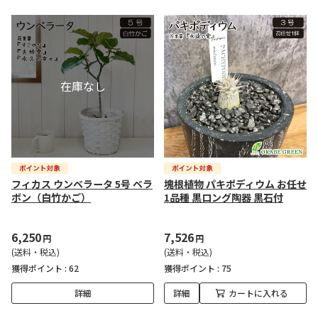
フィカス ウンベラータ 5号 ベラ
塊根植物 パキポディウム お任せ
ボン（白竹かご）
1品種 黒ロング陶器 黒石付
6,250
7,526
円
円
(送料・税込)
(送料・税込)
獲得ポイント :
62
獲得ポイント :
75
詳細
詳細
カートに入れる