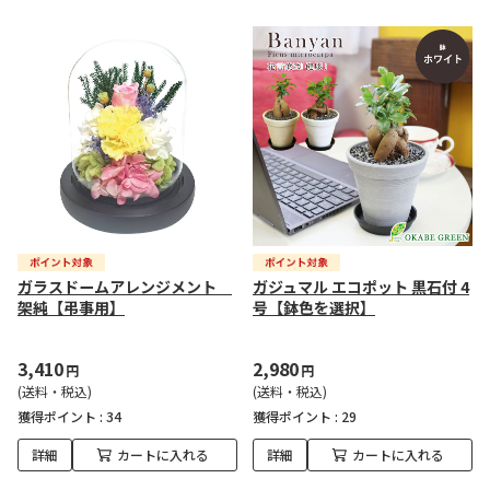
ガラスドームアレンジメント
ガジュマル エコポット 黒石付 4
架純【弔事用】
号【鉢色を選択】
3,410
2,980
円
円
(送料・税込)
(送料・税込)
獲得ポイント :
34
獲得ポイント :
29
詳細
カートに入れる
詳細
カートに入れる