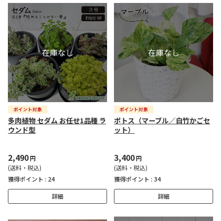
多肉植物 セダム お任せ1品種 ラ
ポトス（マーブル／白竹かごセ
ウンド型
ット）
2,490
3,400
円
円
(送料・税込)
(送料・税込)
獲得ポイント :
24
獲得ポイント :
34
詳細
詳細