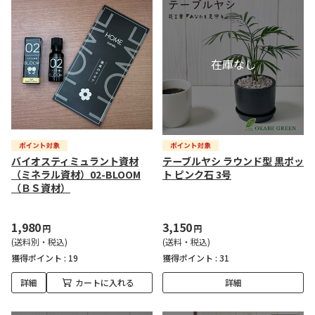
バイオスティミュラント資材
テーブルヤシ ラウンド型 黒ポッ
（ミネラル資材）02-BLOOM
ト ピンク石 3号
（ＢＳ資材）
1,980
3,150
円
円
(送料別・税込)
(送料・税込)
獲得ポイント :
19
獲得ポイント :
31
詳細
カートに入れる
詳細