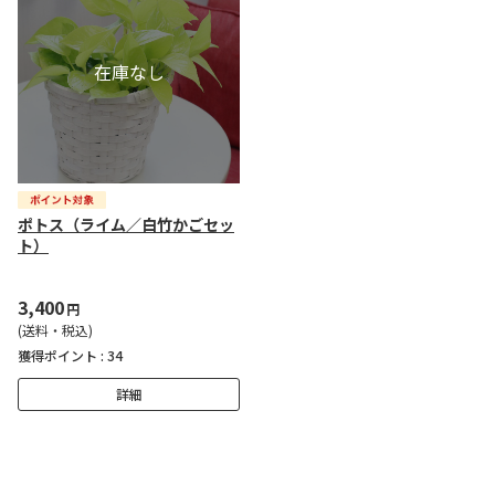
ポトス（ライム／白竹かごセッ
ト）
3,400
円
(送料・税込)
獲得ポイント :
34
詳細