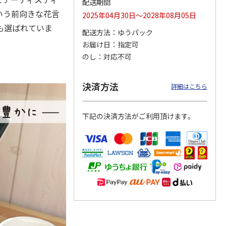
配送期間
いう前向きな花言
2025年04月30日～2028年08月05日
も選ばれていま
配送方法
ゆうパック
お届け日
指定可
つぶら
【グリーティング切
【グリーティング切
【のり式】110円普
ーズ
手】ハッピーグリー
手】グリーティング
通切手・千鳥（1シ
のし
対応不可
ティング（110円）
（シンプル）（110
ート100枚）
1）
5.0
（2）
円
4.8
…
（11）
4.6
（7）
1,100円
5,500円
11,000円
決済方法
詳細はこちら
(送料別)
(送料別)
(送料別)
下記の決済方法がご利用頂けます。