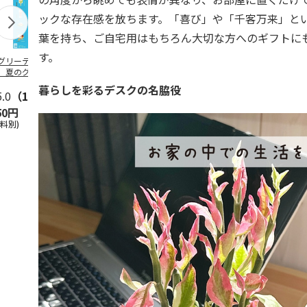
ックな存在感を放ちます。「喜び」や「千客万来」と
葉を持ち、ご自宅用はもちろん大切な方へのギフトに
す。
グリーティング切
【グリーティング切
レターパックプラス
＜お中元＞新
】夏のグリーティ
手】夏のグリーティ
（600円）（20部セ
なオールスタ
グ（85円）
ング（110円）
ット）
暮らしを彩るデスクの名脇役
5.0
（10）
5.0
（17）
4.8
（24）
4.8
（19
50円
1,100円
12,000円
3,780円
送料別)
(送料別)
(送料別)
(送料・税込)