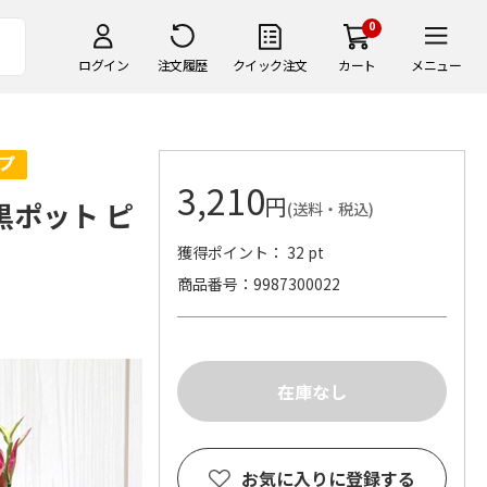
0
ログイン
注文履歴
クイック注文
カート
メニュー
3,210
円
黒ポット ピ
(送料・税込)
獲得ポイント： 32 pt
商品番号
9987300022
お気に入りに登録する