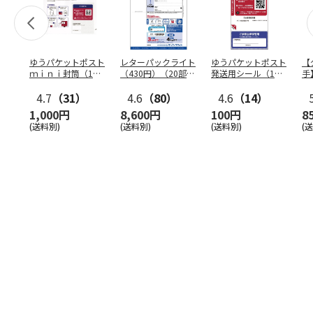
ゆうパケットポスト
レターパックライト
ゆうパケットポスト
【
ｍｉｎｉ封筒（1個
（430円）（20部セ
発送用シール（1個
手
（50枚）セット）
ット）
（20枚）セット）
ン
4.7
（31）
4.6
（80）
4.6
（14）
1,000円
8,600円
100円
8
(送料別)
(送料別)
(送料別)
(