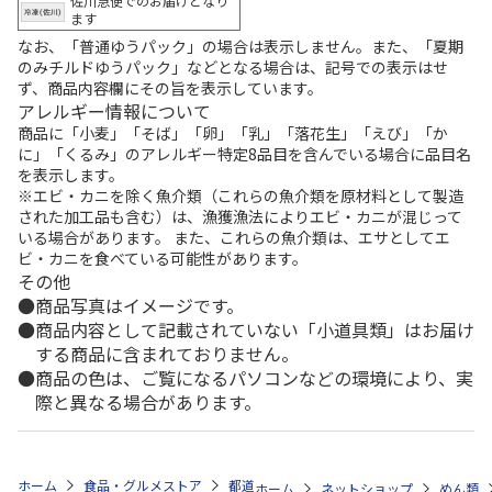
佐川急便でのお届けとなり
ます
なお、「普通ゆうパック」の場合は表示しません。また、「夏期
のみチルドゆうパック」などとなる場合は、記号での表示はせ
ず、商品内容欄にその旨を表示しています。
アレルギー情報について
商品に「小麦」「そば」「卵」「乳」「落花生」「えび」「か
に」「くるみ」のアレルギー特定8品目を含んでいる場合に品目名
を表示します。
※エビ・カニを除く魚介類（これらの魚介類を原材料として製造
された加工品も含む）は、漁獲漁法によりエビ・カニが混じって
いる場合があります。 また、これらの魚介類は、エサとしてエ
ビ・カニを食べている可能性があります。
その他
商品写真はイメージです。
商品内容として記載されていない「小道具類」はお届け
する商品に含まれておりません。
商品の色は、ご覧になるパソコンなどの環境により、実
際と異なる場合があります。
ホーム
食品・グルメストア
都道府県から探す
大分県
日田やきそ
ホーム
ネットショップ
めん類