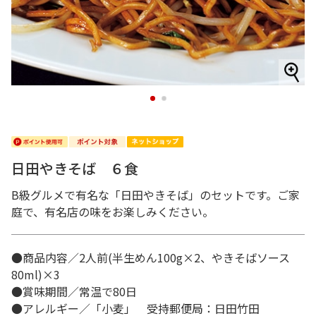
1
2
日田やきそば ６食
B級グルメで有名な「日田やきそば」のセットです。ご家
庭で、有名店の味をお楽しみください。
●商品内容／2人前(半生めん100g×2、やきそばソース
80ml)×3
●賞味期間／常温で80日
●アレルギー／「小麦」 受持郵便局：日田竹田