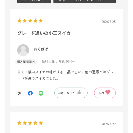
2026.7.25
グレード違いの小玉スイカ
おくばば
性別:
女性
年代:
70代～
購入確認済み
甘くて濃いスイカの味がする一品でした。他の通販とはグレ
ードが違うスイカでした。
参考になった
0
Like!
1
2026.7.22