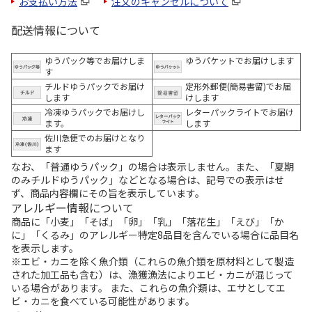
お支払い方法
注文のキャンセルについて
配送情報について
ゆうパック等でお届けしま
ゆうパケットでお届けします
す
チルドゆうパックでお届け
定形外郵便(簡易書留)でお届
します
けします
冷凍ゆうパックでお届けし
レターパックライトでお届け
ます。
します
佐川急便でのお届けとなり
ます
なお、「普通ゆうパック」の場合は表示しません。また、「夏期
のみチルドゆうパック」などとなる場合は、記号での表示はせ
ず、商品内容欄にその旨を表示しています。
アレルギー情報について
商品に「小麦」「そば」「卵」「乳」「落花生」「えび」「か
に」「くるみ」のアレルギー特定8品目を含んでいる場合に品目名
を表示します。
※エビ・カニを除く魚介類（これらの魚介類を原材料として製造
された加工品も含む）は、漁獲漁法によりエビ・カニが混じって
いる場合があります。 また、これらの魚介類は、エサとしてエ
ビ・カニを食べている可能性があります。