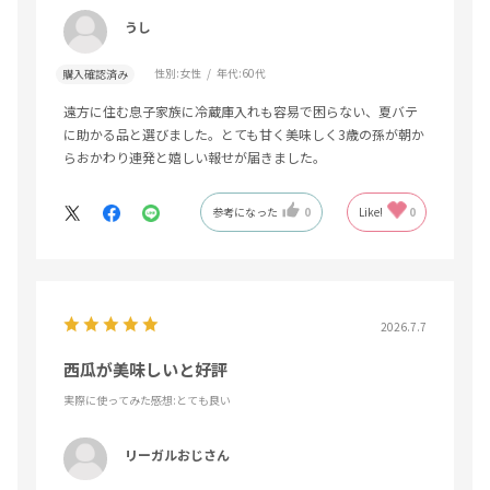
うし
性別:
女性
年代:
60代
購入確認済み
遠方に住む息子家族に冷蔵庫入れも容易で困らない、夏バテ
に助かる品と選びました。とても甘く美味しく3歳の孫が朝か
らおかわり連発と嬉しい報せが届きました。
参考になった
0
Like!
0
2026.7.7
西瓜が美味しいと好評
実際に使ってみた感想
:とても良い
リーガルおじさん