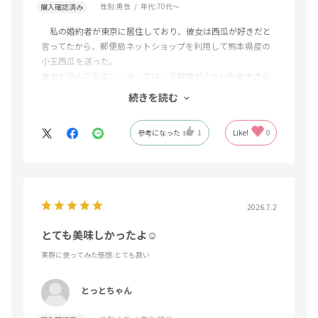
性別:
男性
年代:
70代～
購入確認済み
私の婚約者が東京に居住しており、彼女は西瓜が好きだと
言ってたから、郵便局ネットショップを利用して熊本県産の
小玉西瓜を送った。
彼女が住んでるマンションでは、冷蔵庫が小さいため大きな
西瓜は切っても入らないため、小玉西瓜でちょうど良かっ
続きを読む
た。
配達も郵便局だからきっちりしてるし、熊本県産の西瓜が
参考になった
1
Like!
0
とても美味しいと好評で彼女からお礼の電話があった。
ネット販売は業者により善し悪しがあるが、郵便局ネット
ショップは郵便局がやってるから信頼できるので利用した。
これからも良い商品があれば利用したい。
2026.7.2
とても美味しかったよ☺
実際に使ってみた感想
:とても良い
とっとちゃん