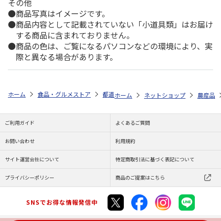
その他
商品写真はイメージです。
商品内容として記載されていない「小道具類」はお届け
する商品に含まれておりません。
商品の色は、ご覧になるパソコンなどの環境により、実
際と異なる場合があります。
ホーム
食品・グルメストア
都道府県から探す
熊本県
小玉すいか
ホーム
ネットショップ
農産品
ご利用ガイド
よくあるご質問
お問い合わせ
利用規約
サイト運営会社について
特定商取引法に基づく表記について
プライバシーポリシー
商品のご提案はこちら
SNSでお得な情報発信中