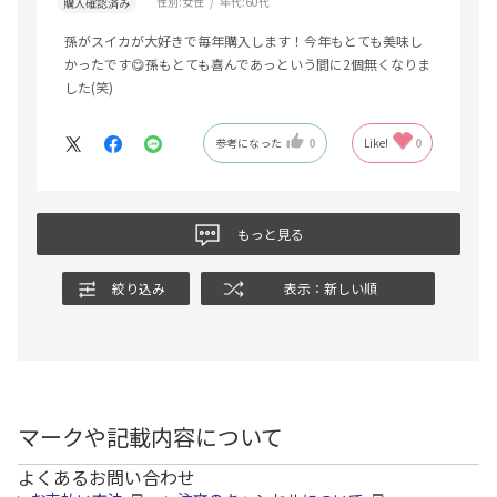
性別:
女性
年代:
60代
購入確認済み
孫がスイカが大好きで毎年購入します！今年もとても美味し
かったです😋孫もとても喜んであっという間に2個無くなりま
した(笑)
参考になった
0
Like!
0
もっと見る
絞り込み
表示：新しい順
マークや記載内容について
よくあるお問い合わせ