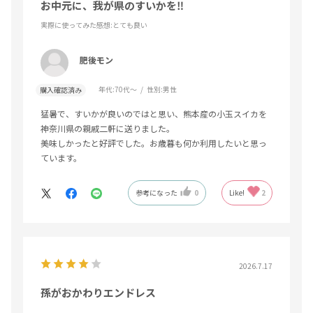
お中元に、我が県のすいかを‼
実際に使ってみた感想
:とても良い
肥後モン
年代:
70代～
性別:
男性
購入確認済み
猛暑で、すいかが良いのではと思い、熊本産の小玉スイカを
神奈川県の親戚二軒に送りました。
美味しかったと好評でした。お歳暮も何か利用したいと思っ
ています。
参考になった
0
Like!
2
2026.7.17
孫がおかわりエンドレス