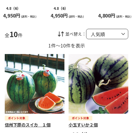
4.8
（6）
4.8
（6）
4,950円
4,950円
4,800円
(送料・税込)
(送料・税込)
(送料・税込)
10
並べ替え：
全
件
1件～10件を表示
信州下原のスイカ １個
小玉すいか２個