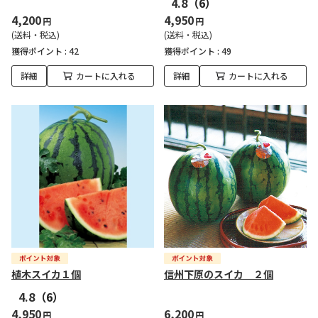
4.8
（6）
4,200
4,950
円
円
(送料・税込)
(送料・税込)
獲得ポイント :
42
獲得ポイント :
49
詳細
カートに入れる
詳細
カートに入れる
植木スイカ１個
信州下原のスイカ ２個
4.8
（6）
4,950
6,200
円
円