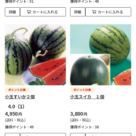
獲得ポイント :
51
獲得ポイント :
48
詳細
カートに入れる
詳細
カートに入れる
小玉すいか２個
小玉スイカ １個
4.0
（1）
4,950
3,800
円
円
(送料・税込)
(送料・税込)
獲得ポイント :
49
獲得ポイント :
38