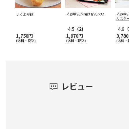
ふくよか餅
＜お中元＞揚げせんべい
＜お中
ルスタ
4.5
（2）
4.8
（
1,750円
1,970円
3,78
(送料・税込)
(送料・税込)
(送料・
レビュー