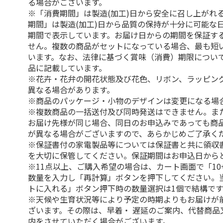
る場合がございます。
※「消費期間」は製造(加工)日から安全に召し上がれ
期間」は製造(加工)日から品質の保持が十分に可能な
期間で表示しています。お届け日からの期間を保証す
せん。複数の商品がセットになっている場合、最も短
います。なお、法律に基づく賞味（消費）期限につい
品に記載しています。
※花卉・花弁の開花状態及び花色、リボン、ラッピング
異なる場合があります。
※商品のパッケージ・小物のデザインは変更になる場
※複数商品の一括送付及び同時発送はできません。ま
お届け先様が同じ場合、同日のお申込みであっても商
が異なる場合がございますので、あらかじめご了承く
※保証書付の家電製品等については保証書と共に領収
を大切に保管してください。保証期間はお申込日から
※11点以上、ご購入希望の場合は、カート画面で「10
数量を入力し「再計算」ボタンを押下してください。
トに入れる」ボタン押下時の数量選択は1個で結構です
※天候や生育状況等により予定の時期よりもお届けが
ざいます。その際は、早着・ 遅延のご案内、代替商品
内をさせていただく場合がございます。