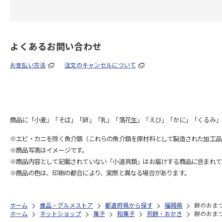
よくあるお問い合わせ
お支払い方法
注文のキャンセルについて
商品に「小麦」「そば」「卵」「乳」「落花生」「えび」「かに」「くるみ」
※エビ・カニを除く魚介類（これらの魚介類を原材料として製造された加工品
※商品写真はイメージです。
※商品内容として記載されていない「小道具類」はお届けする商品に含まれて
※商品の色は、印刷の都合により、実際と異なる場合があります。
ホーム
食品・グルメストア
都道府県から探す
福岡県
餅のおま
ホーム
ネットショップ
菓子
和菓子
煎餅・おかき
餅のおま