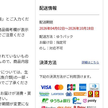
配送情報
装」とご入力くだ
ななこ
＜お中元＞ななこ
金澤小町 KMC-15Ｒ
＜お中元＞洋風おこ
配送期間
夏
しチュララ
2026年04月02日～2026年10月18日
商品備考欄が表示
4.8
（4）
5.0
（4）
でご注意くださ
配送方法
ゆうパック
3,240円
2,380円
3,300円
お届け日
指定可
(送料・税込)
(送料・税込)
(送料・税込)
のし
対応不可
されていないもの
んので、商品内容
決済方法
詳細はこちら
けについては、生
下記の決済方法がご利用頂けます。
活魚介類)の一部・
のでご了承くださ
、お届けが消費・賞
さい。
け期間が変更にな