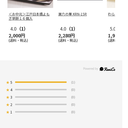
＜お中元＞江戸日本橋よも
兼六の華 KRN-15R
わらびもち
ぎ草餅１６個入
4.0
（1）
4.0
（1）
5.0
（1）
2,000円
2,280円
1,900円
(送料・税込)
(送料・税込)
(送料・税込)
★
5
(1)
★
4
(0)
★
3
(0)
★
2
(0)
★
1
(0)