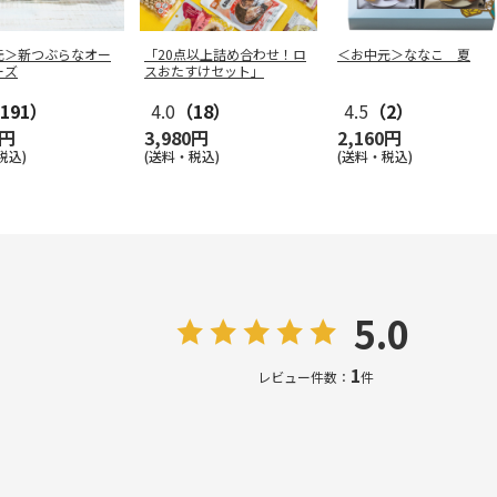
元＞新つぶらなオー
「20点以上詰め合わせ！ロ
＜お中元＞ななこ 夏
ーズ
スおたすけセット」
191）
4.0
（18）
4.5
（2）
0円
3,980円
2,160円
税込)
(送料・税込)
(送料・税込)
5.0
1
レビュー件数：
件