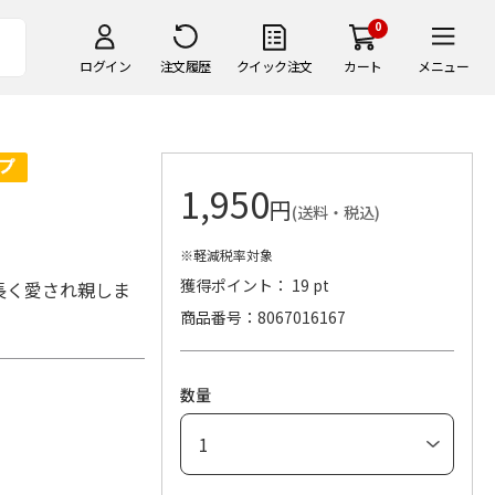
0
ログイン
注文履歴
クイック注文
カート
メニュー
1,950
円
(送料・税込)
※軽減税率対象
獲得ポイント： 19 pt
長く愛され親しま
商品番号
8067016167
数量