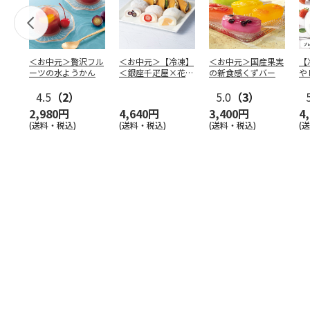
＜お中元＞贅沢フル
＜お中元＞【冷凍】
＜お中元＞国産果実
【
ーツの水ようかん
＜銀座千疋屋×花園
の新食感くずバー
や
万頭＞フルーツ大福
本
4.5
（2）
＆ど
…
5.0
（3）
2,980円
4,640円
3,400円
4
(送料・税込)
(送料・税込)
(送料・税込)
(