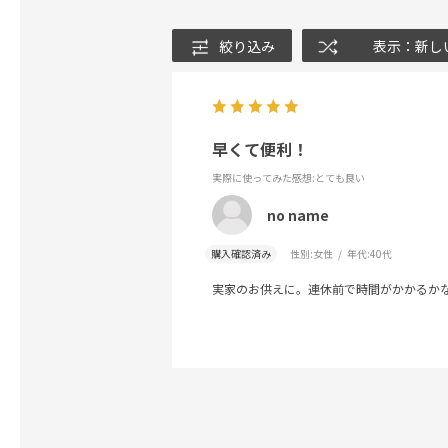
絞り込み
表示：新し
早くて便利！
実際に使ってみた感想
:とても良い
no name
購入確認済み
性別:
女性
年代:
40代
実家のお供えに。連休前で時間がかかるか