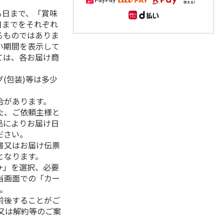
る日まで、「賞味
日までをそれぞれ
るものではありま
い期間を表示して
ては、各お届け商
(包装)等は多少
合があります。
た、ご依頼主様と
品によりお届け日
ださい。
書又はお届け伝票
となります。
+」を選択、必要
当画面での「カー
。
前後することがご
又は解約等のご案