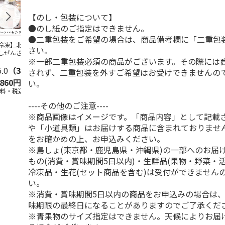
【のし・包装について】
●のし紙のご指定はできません。
●二重包装をご希望の場合は、商品備考欄に「二重包
冷凍】北海道 冷
＜お中元＞東京あん
＜お中元＞江戸日本
＜お中元＞
さい。
しぜんざい 3種6
バターパンケーキ６
橋よもぎ草餅１６個
夏
※一部二重包装必須の商品がございます。その際には
セット
個入
入
5.0
（3）
4.0
（1）
4.0
（1）
4.5
（2）
されず、二重包装を外すご希望はお受けできませんの
,860円
2,300円
2,000円
2,160円
い。
送料・税込)
(送料・税込)
(送料・税込)
(送料・税込)
----その他のご注意----
※商品画像はイメージです。「商品内容」として記載
や「小道具類」はお届けする商品に含まれておりませ
をお確かめの上、お申込みください。
※島しょ(東京都・鹿児島県・沖縄県)の一部へのお届
もの(消費・賞味期間5日以内)・生鮮品(果物・野菜・
冷凍品・生花(セット商品を含む)は受付ができません
い。
※消費・賞味期間5日以内の商品をお申込みの場合は
味期限の最終日になることがありますのでご了承くだ
※青果物のサイズ指定はできません。天候によりお届