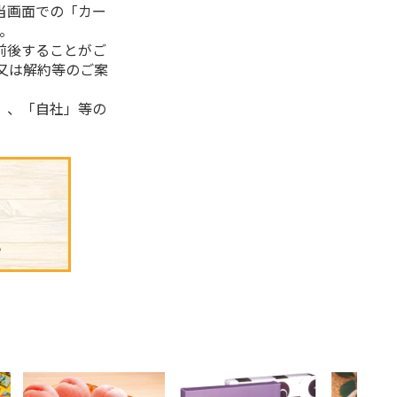
当画面での「カー
。
前後することがご
又は解約等のご案
」、「自社」等の