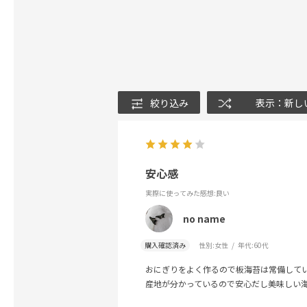
絞り込み
表示：新し
安心感
実際に使ってみた感想
:良い
no name
購入確認済み
性別:
女性
年代:
60代
おにぎりをよく作るので板海苔は常備して
産地が分かっているので安心だし美味しい