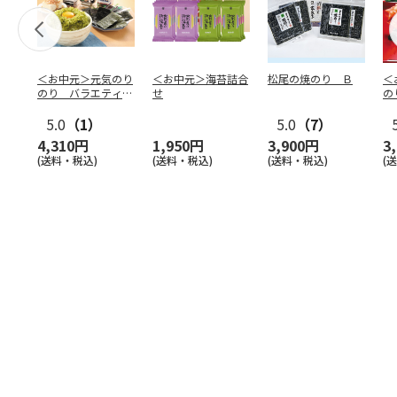
＜お中元＞元気のり
＜お中元＞海苔詰合
松尾の焼のり Ｂ
＜
のり バラエティー
せ
の
セット
5.0
（1）
5.0
（7）
4,310円
1,950円
3,900円
3
(送料・税込)
(送料・税込)
(送料・税込)
(