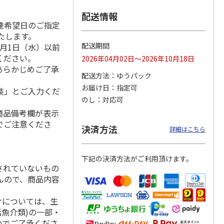
配送情報
達希望日のご指定
いたします。
り詰合
＜お中元＞海苔詰合
＜お中元＞有明海産
＜お中元＞のり詰合
配送期間
月1日（水）以前
せ
卓上焼のり
せ
ください。
2026年04月02日～2026年10月18日
あらかじめご了承
配送方法
ゆうパック
2,490円
3,900円
3,240円
お届け日
指定可
装」とご入力くだ
(送料・税込)
(送料・税込)
(送料・税込)
のし
対応可
商品備考欄が表示
でご注意くださ
決済方法
詳細はこちら
下記の決済方法がご利用頂けます。
されていないもの
んので、商品内容
けについては、生
活魚介類)の一部・
のでご了承くださ