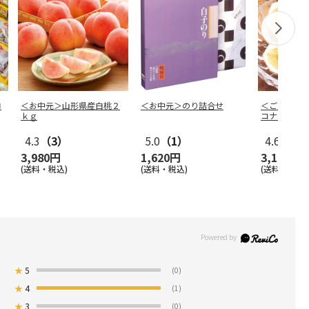
ロ
＜お中元＞山形県産白桃２
＜お中元＞のり詰合せ
＜ご自宅用
ｋｇ
コナツ）家
4.3
（3）
5.0
（1）
4.6
（15
3,980円
1,620円
3,140円
(送料・税込)
(送料・税込)
(送料・税込)
★
5
(0)
★
4
(1)
★
3
(0)