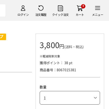
0
ログイン
注文履歴
クイック注文
カート
メニュー
3,800
円
(送料・税込)
※軽減税率対象
獲得ポイント： 38 pt
商品番号
8067015381
数量