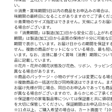
い。
※消費・賞味期間5日以内の商品をお申込みの場合は
味期限の最終日になることがありますのでご了承くだ
※青果物のサイズ指定はできません。天候によりお届
る場合がございます。
※「消費期間」は製造(加工)日から安全に召し上がれ
期間」は製造(加工)日から品質の保持が十分に可能な
期間で表示しています。お届け日からの期間を保証す
せん。複数の商品がセットになっている場合、最も短
います。なお、法律に基づく賞味（消費）期限につい
品に記載しています。
※花卉・花弁の開花状態及び花色、リボン、ラッピング
異なる場合があります。
※商品のパッケージ・小物のデザインは変更になる場
※複数商品の一括送付及び同時発送はできません。ま
お届け先様が同じ場合、同日のお申込みであっても商
が異なる場合がございますので、あらかじめご了承く
※保証書付の家電製品等については保証書と共に領収
を大切に保管してください。保証期間はお申込日から
※11点以上、ご購入希望の場合は、カート画面で「10