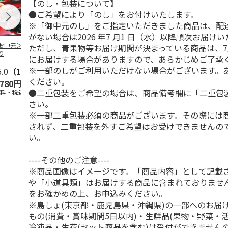
【のし・包装について】
●ご希望により「のし」をお付けいたします。
※「御中元のし」をご指定いただきました商品は、配
がない場合は2026 年7 月1 日（水）以降順次お届け
お中元＞佐賀産焼
＜お中元＞バラエテ
松尾の焼のり Ａ
＜お中元＞の
ただし、青果物等お届け期間が決まっている商品は、7
り
ィ海苔詰合せ
せ
にお届けする場合がありますので、あらかじめご了承
※一部のしがご利用いただけない場合がございます。
5.0
（1）
5.0
（1）
ください。
,780円
4,350円
3,600円
2,500円
●二重包装をご希望の場合は、商品備考欄に「二重包
送料・税込)
(送料・税込)
(送料・税込)
(送料・税込)
さい。
※一部二重包装必須の商品がございます。その際には
されず、二重包装を外すご希望はお受けできませんの
い。
----その他のご注意----
※商品画像はイメージです。「商品内容」として記載
や「小道具類」はお届けする商品に含まれておりませ
をお確かめの上、お申込みください。
※島しょ(東京都・鹿児島県・沖縄県)の一部へのお届
もの(消費・賞味期間5日以内)・生鮮品(果物・野菜・
冷凍品・生花(セット商品を含む)は受付ができません