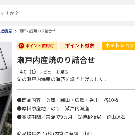
 春夏号
瀬戸内産焼のり詰合せ
瀬戸内産焼のり詰合せ
4.0
（1）
レビューを見る
旬の瀬戸内海産の海苔を焼き上げました。
●商品内容／兵庫・岡山・広島・香川 各10枚
●原料原産地／のり＝瀬戸内海産
●賞味期間／常温で9ヵ月 受持郵便局：徳山遠石
商品提供者：(株)内富海苔店 山口