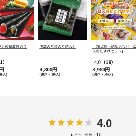
元＞佐賀産焼のり
浅草のり焼のり詰合せ
「20点以上詰め合わせ！
スおたすけセット」
1）
4.0
（18）
0円
4,800円
3,980円
税込)
(送料・税込)
(送料・税込)
4.0
1
レビュー件数：
件