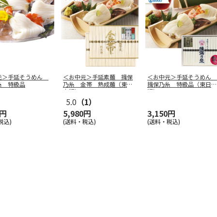
元＞手延そうめん
＜お中元＞手延素麺 揖保
＜お中元＞手延そうめん
糸 特級品
乃糸 金帯 熟成麺（東日
揖保乃糸 特級品（東日本
本版）
版）
5.0
（1）
0円
5,980円
3,150円
税込)
(送料・税込)
(送料・税込)