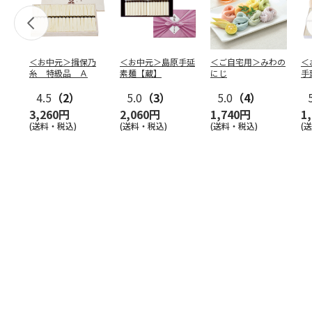
＜お中元＞揖保乃
＜お中元＞島原手延
＜ご自宅用＞みわの
＜
糸 特級品 Ａ
素麺【蔵】
にじ
手
束
4.5
（2）
5.0
（3）
5.0
（4）
3,260円
2,060円
1,740円
1
(送料・税込)
(送料・税込)
(送料・税込)
(