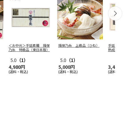
＜お中元＞手延素麺 揖保
揖保乃糸 上級品（ひね）
手延そうめ
乃糸 特級品（東日本版）
熟成麺
5.0
（1）
5.0
（1）
4,980円
5,000円
3,400円
(送料・税込)
(送料・税込)
(送料・税込)