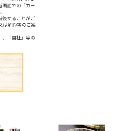
当画面での「カー
。
前後することがご
又は解約等のご案
」、「自社」等の