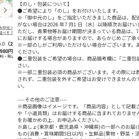
【のし・包装について】
●ご希望により「のし」をお付けいたします。
※「御中元のし」をご指定いただきました商品は、配
がない場合は2026 年7 月1 日（水）以降順次お届け
お中元＞「金賞」
＜お中元＞三輪 夏
＜お中元＞手延素
＜お中元＞手
ただし、青果物等お届け期間が決まっている商品は、7
延べそうめん１０
越そうめん祭り（東
麺 揖保乃糸 金
めん 揖保乃
にお届けする場合がありますので、あらかじめご了承
（東日本版）
日本版）
帯 熟成麺（東日本
級品（東日本
5.0
（2）
5.0
（2）
版）
4.0
（1）
※一部のしがご利用いただけない場合がございます。
,980円
2,100円
3,980円
3,150円
ください。
送料・税込)
(送料・税込)
(送料・税込)
(送料・税込)
●二重包装をご希望の場合は、商品備考欄に「二重包
さい。
※一部二重包装必須の商品がございます。その際には
されず、二重包装を外すご希望はお受けできませんの
い。
----その他のご注意----
※商品画像はイメージです。「商品内容」として記載
や「小道具類」はお届けする商品に含まれておりませ
をお確かめの上、お申込みください。
※島しょ(東京都・鹿児島県・沖縄県)の一部へのお届
もの(消費・賞味期間5日以内)・生鮮品(果物・野菜・