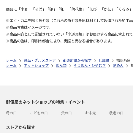
商品に「小麦」「そば」「卵」「乳」「落花生」「えび」「かに」「くるみ」
※エビ・カニを除く魚介類（これらの魚介類を原材料として製造された加工品
※商品写真はイメージです。
※商品内容として記載されていない「小道具類」はお届けする商品に含まれて
※商品の色は、印刷の都合により、実際と異なる場合があります。
ホーム
食品・グルメストア
都道府県から探す
兵庫県
揖保乃糸
ホーム
ネットショップ
めん類
そうめん・ひやむぎ
乾めん
郵便局のネットショップの特集・イベント
母の日
こどもの日
父の日
お中元
敬老の日
ストアから探す