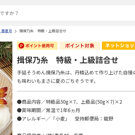
 春夏号
揖保乃糸 特級・上級詰合せ
揖保乃糸 特級・上級詰合せ
手延そうめん揖保乃糸は、丹精込めて作り上げた自慢
も味わいもまさに夏のごちそうです。
●商品内容／特級品50g×7、上級品(50g×7)×2
●賞味期間／常温で1年6ヵ月
●アレルギー／「小麦」 受持郵便局：龍野