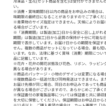
冷凍品・生花(セット商品を含む)は受付ができません
い。
※消費・賞味期間5日以内の商品をお申込みの場合は
味期限の最終日になることがありますのでご了承くだ
※青果物のサイズ指定はできません。天候によりお届
る場合がございます。
※「消費期間」は製造(加工)日から安全に召し上がれ
期間」は製造(加工)日から品質の保持が十分に可能な
期間で表示しています。お届け日からの期間を保証す
せん。複数の商品がセットになっている場合、最も短
います。なお、法律に基づく賞味（消費）期限につい
品に記載しています。
※花卉・花弁の開花状態及び花色、リボン、ラッピング
異なる場合があります。
※商品のパッケージ・小物のデザインは変更になる場
※複数商品の一括送付及び同時発送はできません。ま
お届け先様が同じ場合、同日のお申込みであっても商
が異なる場合がございますので、あらかじめご了承く
※保証書付の家電製品等については保証書と共に領収
を大切に保管してください。保証期間はお申込日から
※11点以上、ご購入希望の場合は、カート画面で「10