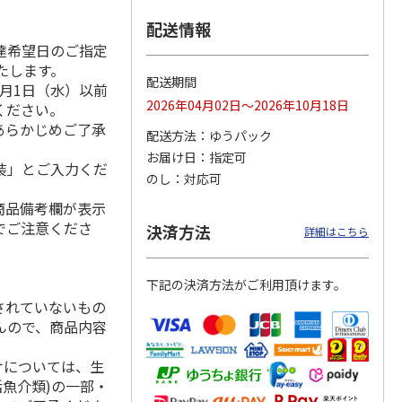
配送情報
達希望日のご指定
いたします。
延そう
＜お中元＞手延素
＜お中元＞池利 夏
＜ご自宅用＞島原手
配送期間
月1日（水）以前
糸 特
麺 揖保乃糸 金
野菜を使った三輪素
延素麺２箱・黒ごま
2026年04月02日～2026年10月18日
ください。
版）
帯 熟成麺（東日本
麺（東日本版）
麺１箱詰合せ
版）
5.0
（1）
5.0
（2）
4.5
（2）
あらかじめご了承
配送方法
ゆうパック
5,980円
2,360円
1,730円
お届け日
指定可
(送料・税込)
(送料・税込)
(送料・税込)
装」とご入力くだ
のし
対応可
商品備考欄が表示
でご注意くださ
決済方法
詳細はこちら
下記の決済方法がご利用頂けます。
されていないもの
んので、商品内容
けについては、生
活魚介類)の一部・