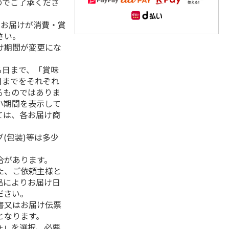
のでご了承くださ
、お届けが消費・賞
さい。
け期間が変更にな
る日まで、「賞味
日までをそれぞれ
るものではありま
い期間を表示して
ては、各お届け商
(包装)等は多少
合があります。
た、ご依頼主様と
品によりお届け日
ださい。
書又はお届け伝票
となります。
+」を選択、必要