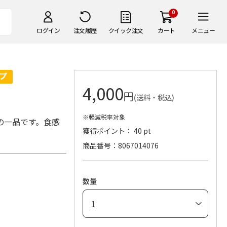
0
ログイン
注文履歴
クイック注文
カート
メニュー
4,000
円
(送料・税込)
※軽減税率対象
の一品です。食感
獲得ポイント： 40 pt
商品番号
8067014076
数量