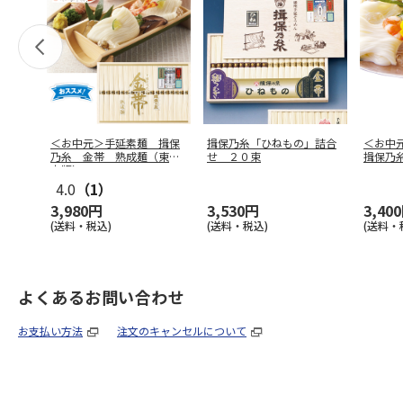
＜お中元＞手延素麺 揖保
揖保乃糸「ひねもの」詰合
＜お中
乃糸 金帯 熟成麺（東日
せ ２０束
揖保乃
本版）
4.0
（1）
3,980円
3,530円
3,40
(送料・税込)
(送料・税込)
(送料・
よくあるお問い合わせ
お支払い方法
注文のキャンセルについて