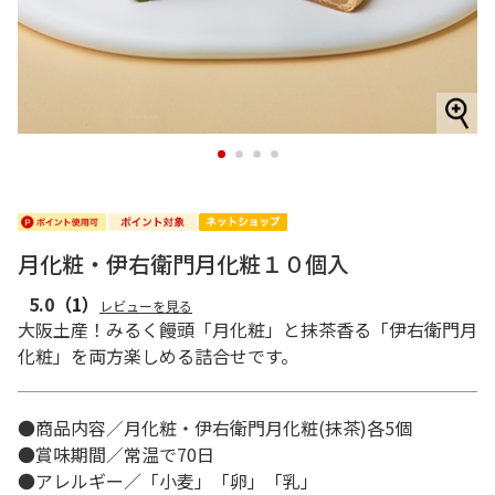
1
2
3
4
月化粧・伊右衛門月化粧１０個入
5.0
（1）
レビューを見る
大阪土産！みるく饅頭「月化粧」と抹茶香る「伊右衛門月
化粧」を両方楽しめる詰合せです。
●商品内容／月化粧・伊右衛門月化粧(抹茶)各5個
●賞味期間／常温で70日
●アレルギー／「小麦」「卵」「乳」