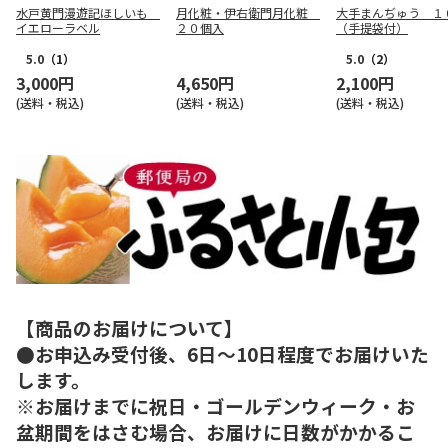
水戸黄門漫遊記ほしいも
月化粧・伊右衛門月化粧
大手まんぢゅう １
イエローラベル
２０個入
（手提袋付）
5.0
（1）
5.0
（2）
3,000円
4,650円
2,100円
(送料・税込)
(送料・税込)
(送料・税込)
【商品のお届けについて】
●お申込み受付後、6日～10日程度でお届けいた
します。
※お届けまでに祝日・ゴールデンウィーク・お
盆期間をはさむ場合、お届けに日数がかかるこ