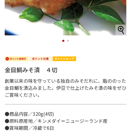
1
2
金目鯛みそ漬 ４切
創業以来の味を守っている独自のみそだれに、脂ののった
金目鯛を漬込みました。伊豆で仕上げたみそ漬の味をぜひ
ご賞味ください。
●商品内容／320g(4切)
●原料原産地／キンメダイ＝ニュージーランド産
●賞味期間／冷蔵で6日