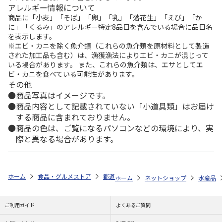
アレルギー情報について
商品に「小麦」「そば」「卵」「乳」「落花生」「えび」「か
に」「くるみ」のアレルギー特定8品目を含んでいる場合に品目名
を表示します。
※エビ・カニを除く魚介類（これらの魚介類を原材料として製造
された加工品も含む）は、漁獲漁法によりエビ・カニが混じって
いる場合があります。 また、これらの魚介類は、エサとしてエ
ビ・カニを食べている可能性があります。
その他
商品写真はイメージです。
商品内容として記載されていない「小道具類」はお届け
する商品に含まれておりません。
商品の色は、ご覧になるパソコンなどの環境により、実
際と異なる場合があります。
ホーム
食品・グルメストア
都道府県から探す
静岡県
金目鯛みそ
ホーム
ネットショップ
水産品
ご利用ガイド
よくあるご質問