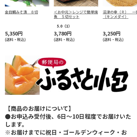
金目鯛みそ漬 ８切
＜お中元＞レンジで簡単焼
沼津の幸（Ｒ） 一
魚 ５切セット
（キンメダイ）
5.0
（1）
5,350円
3,780円
3,250円
(送料・税込)
(送料・税込)
(送料・税込)
【商品のお届けについて】
●お申込み受付後、6日～10日程度でお届けいた
します。
※お届けまでに祝日・ゴールデンウィーク・お