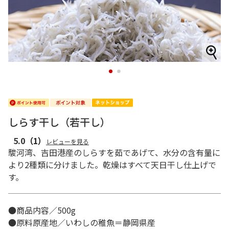
1
2
しらす干し（若干し）
5.0
（1）
レビューを見る
駿河湾、吉田港産のしらすを茹であげて、水分の含有量に
より2種類に分けました。乾燥はすべて天日干し仕上げで
す。
●商品内容／500g
●原料原産地／いわしの稚魚＝静岡県産