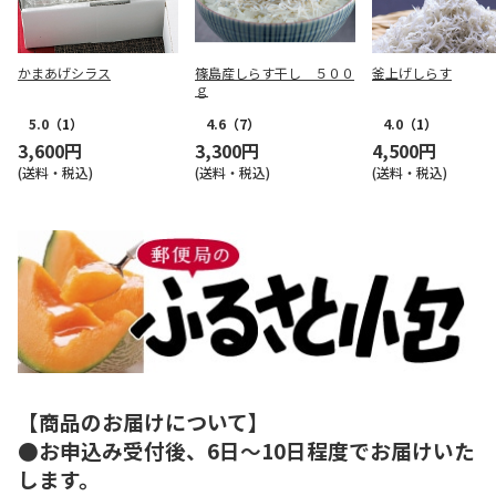
かまあげシラス
篠島産しらす干し ５００
釜上げしらす
ｇ
5.0
（1）
4.6
（7）
4.0
（1）
3,600円
3,300円
4,500円
(送料・税込)
(送料・税込)
(送料・税込)
【商品のお届けについて】
●お申込み受付後、6日～10日程度でお届けいた
します。