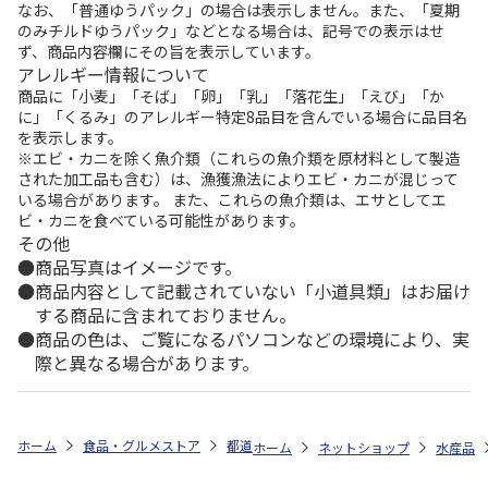
なお、「普通ゆうパック」の場合は表示しません。また、「夏期
のみチルドゆうパック」などとなる場合は、記号での表示はせ
ず、商品内容欄にその旨を表示しています。
アレルギー情報について
商品に「小麦」「そば」「卵」「乳」「落花生」「えび」「か
に」「くるみ」のアレルギー特定8品目を含んでいる場合に品目名
を表示します。
※エビ・カニを除く魚介類（これらの魚介類を原材料として製造
された加工品も含む）は、漁獲漁法によりエビ・カニが混じって
いる場合があります。 また、これらの魚介類は、エサとしてエ
ビ・カニを食べている可能性があります。
その他
商品写真はイメージです。
商品内容として記載されていない「小道具類」はお届け
する商品に含まれておりません。
商品の色は、ご覧になるパソコンなどの環境により、実
際と異なる場合があります。
ホーム
食品・グルメストア
都道府県から探す
静岡県
しらす干し
ホーム
ネットショップ
水産品