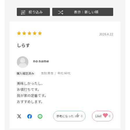
絞り込み
表示：新しい順
2026.4.22
しらす
no name
性別:
男性
年代:
60代
購入確認済み
美味しかったし、
お値打ちです。
我が家の定番です。
おすすめします。
参考になった
0
Like!
0