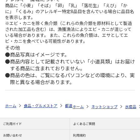
商品に「小麦」「そば」「卵」「乳」「落花生」「えび」「か
に」「くるみ」のアレルギー特定8品目を含んでいる場合に品目名
を表示します。
※エビ・カニを除く魚介類（これらの魚介類を原材料として製造
された加工品も含む）は、漁獲漁法によりエビ・カニが混じって
いる場合があります。 また、これらの魚介類は、エサとしてエ
ビ・カニを食べている可能性があります。
その他
商品写真はイメージです。
商品内容として記載されていない「小道具類」はお届け
する商品に含まれておりません。
商品の色は、ご覧になるパソコンなどの環境により、実
際と異なる場合があります。
ホーム
食品・グルメストア
都道府県から探す
静岡県
ひもの三昧
ホーム
ネットショップ
水産品
ご利用ガイド
よくあるご質問
お問い合わせ
利用規約