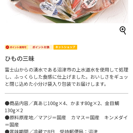
ひもの三昧
富士山からの湧水である沼津市の上水道水を使用して処理
し、ふっくらした食感に仕上げました。おいしさをギュッ
と閉じ込めた小分け袋入り包装でお届けします。
●商品内容／真あじ100g×4、かます80g×2、金目鯛
130g×2
●原料原産地／マアジ＝国産 カマス＝国産 キンメダイ
＝国産
●賞味期間／冷蔵で8日 受持郵便局：沼津