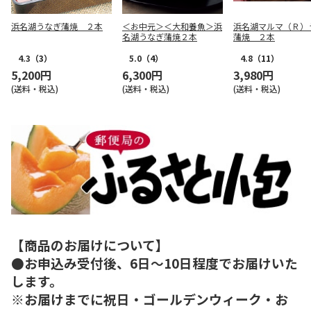
浜名湖うなぎ蒲焼 ２本
＜お中元＞＜大和養魚＞浜
浜名湖マルマ（Ｒ）
名湖うなぎ蒲焼２本
蒲焼 ２本
4.3
（3）
5.0
（4）
4.8
（11）
5,200円
6,300円
3,980円
(送料・税込)
(送料・税込)
(送料・税込)
【商品のお届けについて】
●お申込み受付後、6日～10日程度でお届けいた
します。
※お届けまでに祝日・ゴールデンウィーク・お