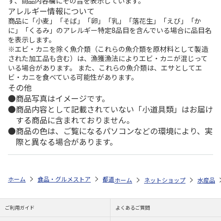
ず、商品内容欄にその旨を表示しています。
アレルギー情報について
商品に「小麦」「そば」「卵」「乳」「落花生」「えび」「か
に」「くるみ」のアレルギー特定8品目を含んでいる場合に品目名
を表示します。
※エビ・カニを除く魚介類（これらの魚介類を原材料として製造
された加工品も含む）は、漁獲漁法によりエビ・カニが混じって
いる場合があります。 また、これらの魚介類は、エサとしてエ
ビ・カニを食べている可能性があります。
その他
商品写真はイメージです。
商品内容として記載されていない「小道具類」はお届け
する商品に含まれておりません。
商品の色は、ご覧になるパソコンなどの環境により、実
際と異なる場合があります。
ホーム
食品・グルメストア
都道府県から探す
静岡県
浜名湖うな
ホーム
ネットショップ
水産品
ご利用ガイド
よくあるご質問