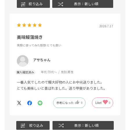
絞り込み
表示：新しい順
2026.7.17
美味鰻蒲焼き
実際に使ってみた感想
:とても良い
アサちゃん
年代:
70代～
性別:
男性
購入確認済み
一番人気でしたので鰻大好物の人にお中元送りました。
とても美味しいと喜ばれました。送り甲斐がありました。
参考になった
0
Like!
0
絞り込み
表示：新しい順