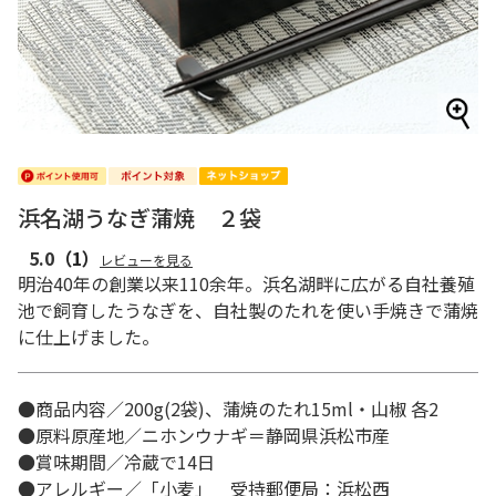
浜名湖うなぎ蒲焼 ２袋
5.0
（1）
レビューを見る
明治40年の創業以来110余年。浜名湖畔に広がる自社養殖
池で飼育したうなぎを、自社製のたれを使い手焼きで蒲焼
に仕上げました。
●商品内容／200g(2袋)、蒲焼のたれ15ml・山椒 各2
●原料原産地／ニホンウナギ＝静岡県浜松市産
●賞味期間／冷蔵で14日
●アレルギー／「小麦」 受持郵便局：浜松西