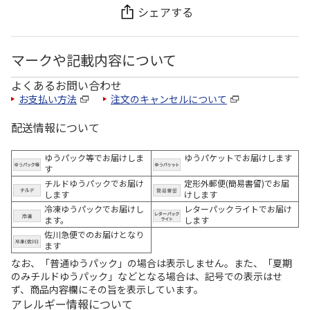
シェアする
マークや記載内容について
よくあるお問い合わせ
お支払い方法
注文のキャンセルについて
配送情報について
ゆうパック等でお届けしま
ゆうパケットでお届けします
す
チルドゆうパックでお届け
定形外郵便(簡易書留)でお届
します
けします
冷凍ゆうパックでお届けし
レターパックライトでお届け
ます。
します
佐川急便でのお届けとなり
ます
なお、「普通ゆうパック」の場合は表示しません。また、「夏期
のみチルドゆうパック」などとなる場合は、記号での表示はせ
ず、商品内容欄にその旨を表示しています。
アレルギー情報について