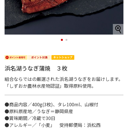
1
2
浜名湖うなぎ蒲焼 ３枚
組合ならではの厳選された浜名湖うなぎをお届けします。
「しずおか農林水産物認証」取得原料使用。
●商品内容／400g(3枚)、タレ100ml、山椒付
●原料原産地／うなぎ＝静岡県産
●賞味期間／冷蔵で30日
●アレルギー／「小麦」 受持郵便局：浜松西