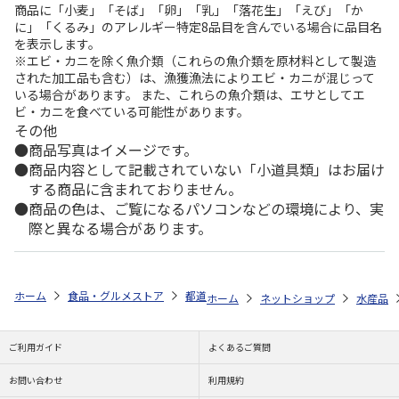
商品に「小麦」「そば」「卵」「乳」「落花生」「えび」「か
に」「くるみ」のアレルギー特定8品目を含んでいる場合に品目名
を表示します。
※エビ・カニを除く魚介類（これらの魚介類を原材料として製造
された加工品も含む）は、漁獲漁法によりエビ・カニが混じって
いる場合があります。 また、これらの魚介類は、エサとしてエ
ビ・カニを食べている可能性があります。
その他
商品写真はイメージです。
商品内容として記載されていない「小道具類」はお届け
する商品に含まれておりません。
商品の色は、ご覧になるパソコンなどの環境により、実
際と異なる場合があります。
ホーム
食品・グルメストア
都道府県から探す
静岡県
浜名湖うな
ホーム
ネットショップ
水産品
ご利用ガイド
よくあるご質問
お問い合わせ
利用規約