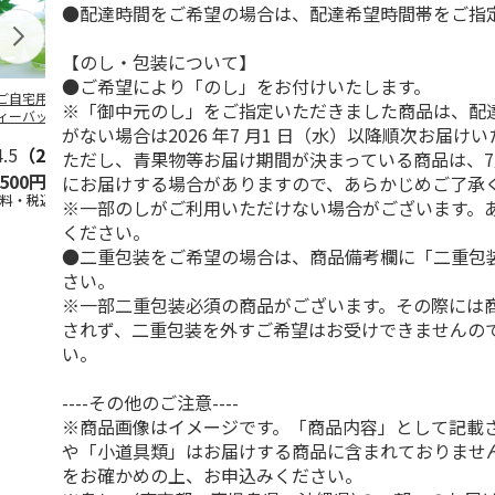
●配達時間をご希望の場合は、配達希望時間帯をご指
【のし・包装について】
●ご希望により「のし」をお付けいたします。
ご自宅用＞冷茶用
＜お中元＞銘茶詰合
茶農家直送の狭山茶
八女星野産煎
※「御中元のし」をご指定いただきました商品は、配
ィーバッグセット
せ 合組煎茶山本
詰合せ
むし茶詰合せ
がない場合は2026 年7 月1 日（水）以降順次お届け
山 煎茶かけがわ
4.5
（2）
5.0
（1）
ただし、青果物等お届け期間が決まっている商品は、7
,500円
4,300円
2,000円
3,240円
にお届けする場合がありますので、あらかじめご了承
送料・税込)
(送料・税込)
(送料・税込)
(送料・税込)
※一部のしがご利用いただけない場合がございます。
ください。
●二重包装をご希望の場合は、商品備考欄に「二重包
さい。
※一部二重包装必須の商品がございます。その際には
されず、二重包装を外すご希望はお受けできませんの
い。
----その他のご注意----
※商品画像はイメージです。「商品内容」として記載
や「小道具類」はお届けする商品に含まれておりませ
をお確かめの上、お申込みください。