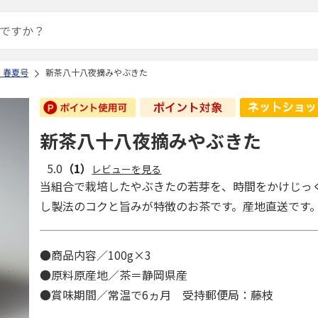
 春夏号
新茶八十八夜摘みやぶきた
新茶八十八夜摘みやぶきた
5.0
（1）
レビューを見る
当組合で栽培したやぶきたの若芽を、時間をかけじっ
し製法のコクと旨みが特徴のお茶です。産地直送です
●商品内容／100g×3
●原料原産地／茶＝静岡県産
●賞味期間／常温で6ヵ月 受持郵便局：藤枝