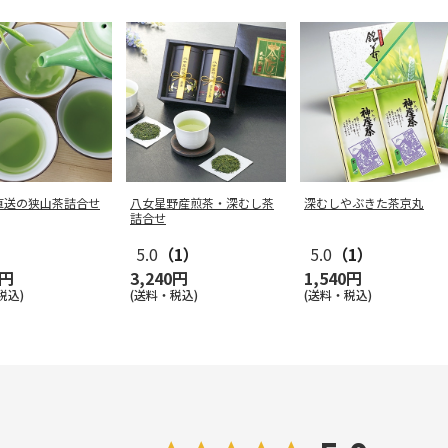
直送の狭山茶詰合せ
八女星野産煎茶・深むし茶
深むしやぶきた茶京丸
詰合せ
5.0
（1）
5.0
（1）
0円
3,240円
1,540円
税込)
(送料・税込)
(送料・税込)