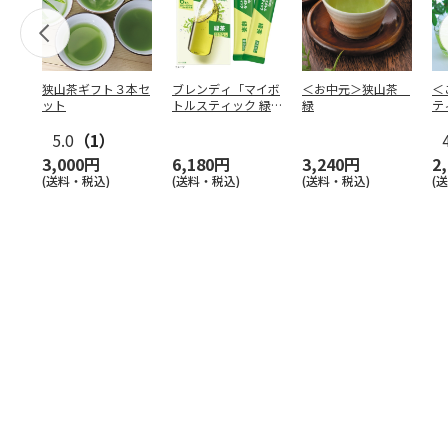
狭山茶ギフト３本セ
ブレンディ「マイボ
＜お中元＞狭山茶
＜
ット
トルスティック 緑
緑
テ
茶」6本入×24箱
5.0
（1）
3,000円
6,180円
3,240円
2
(送料・税込)
(送料・税込)
(送料・税込)
(