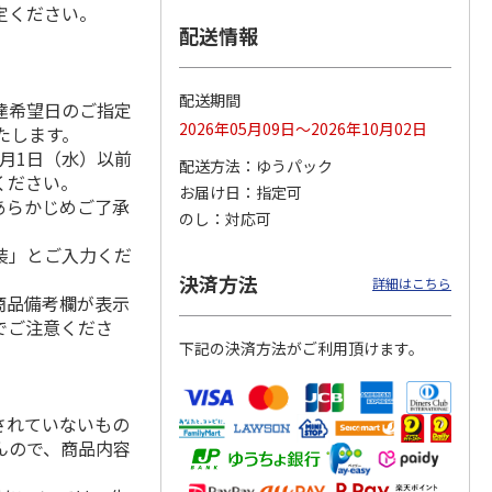
定ください。
配送情報
茶・深
金棒茶能登復興ラベ
茶通亭 匠の茶
＜お中元＞狭山茶
配送期間
達希望日のご指定
ル3種セット
2026年05月09日～2026年10月02日
いたします。
月1日（水）以前
配送方法
ゆうパック
2,610円
1,080円
3,480円
ください。
お届け日
指定可
(送料・税込)
(送料別・税込)
(送料・税込)
あらかじめご了承
のし
対応可
装」とご入力くだ
決済方法
詳細はこちら
商品備考欄が表示
でご注意くださ
下記の決済方法がご利用頂けます。
されていないもの
んので、商品内容