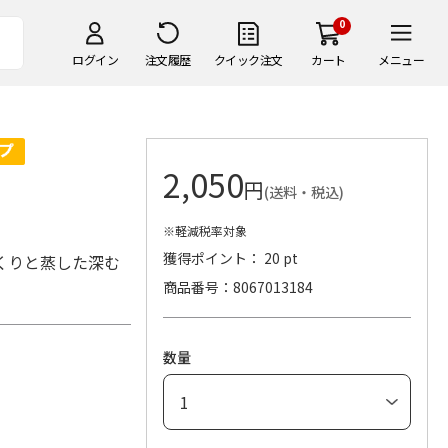
0
ログイン
注文履歴
クイック注文
カート
メニュー
2,050
円
(送料・税込)
※軽減税率対象
獲得ポイント： 20 pt
くりと蒸した深む
商品番号
8067013184
。
数量