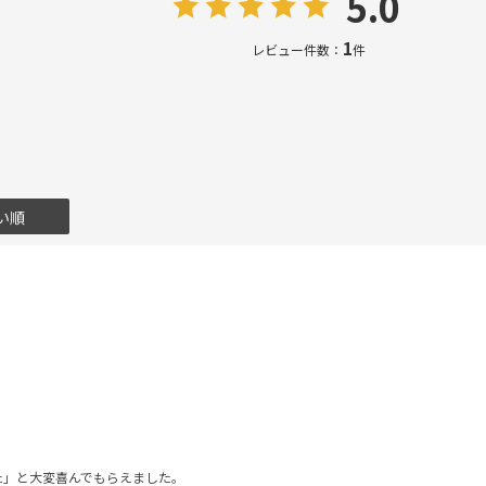
5.0
1
レビュー件数：
件
い順
。
た」と大変喜んでもらえました。