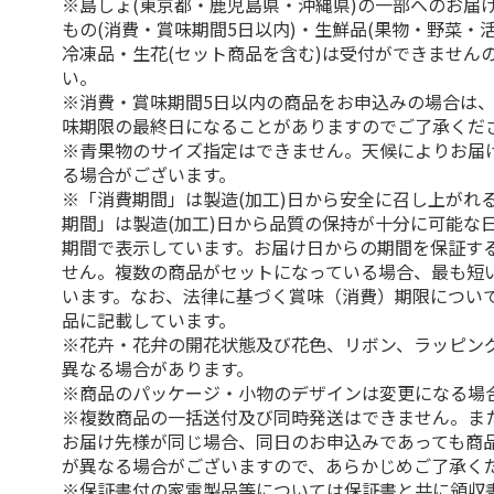
※島しょ(東京都・鹿児島県・沖縄県)の一部へのお届
もの(消費・賞味期間5日以内)・生鮮品(果物・野菜・
冷凍品・生花(セット商品を含む)は受付ができません
い。
※消費・賞味期間5日以内の商品をお申込みの場合は
味期限の最終日になることがありますのでご了承くだ
※青果物のサイズ指定はできません。天候によりお届
る場合がございます。
※「消費期間」は製造(加工)日から安全に召し上がれ
期間」は製造(加工)日から品質の保持が十分に可能な
期間で表示しています。お届け日からの期間を保証す
せん。複数の商品がセットになっている場合、最も短
います。なお、法律に基づく賞味（消費）期限につい
品に記載しています。
※花卉・花弁の開花状態及び花色、リボン、ラッピング
異なる場合があります。
※商品のパッケージ・小物のデザインは変更になる場
※複数商品の一括送付及び同時発送はできません。ま
お届け先様が同じ場合、同日のお申込みであっても商
が異なる場合がございますので、あらかじめご了承く
※保証書付の家電製品等については保証書と共に領収