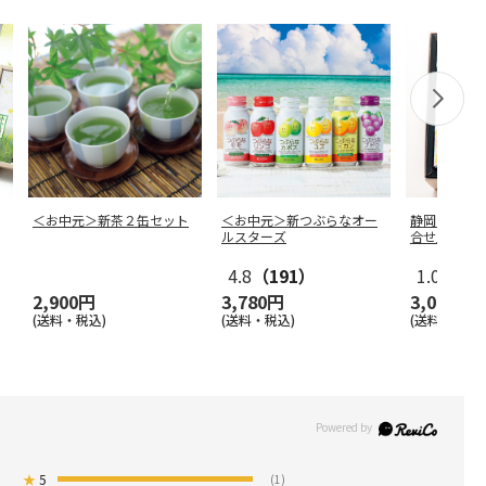
＜お中元＞新茶２缶セット
＜お中元＞新つぶらなオー
静岡・小山
ルスターズ
合せ」 Ａ
4.8
（191）
1.0
（1）
2,900円
3,780円
3,000円
(送料・税込)
(送料・税込)
(送料・税込)
★
5
(1)