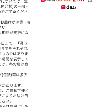
けについては、生
活魚介類)の一部・
のでご了承くださ
、お届けが消費・賞
さい。
け期間が変更にな
る日まで、「賞味
日までをそれぞれ
るものではありま
い期間を表示して
ては、各お届け商
(包装)等は多少
合があります。
た、ご依頼主様と
品によりお届け日
ださい。
書又はお届け伝票