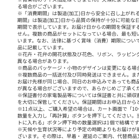
る場合がございます。
※「消費期間」は製造(加工)日から安全に召し上がれ
期間」は製造(加工)日から品質の保持が十分に可能な
期間で表示しています。お届け日からの期間を保証す
せん。複数の商品がセットになっている場合、最も短
います。なお、法律に基づく賞味（消費）期限につい
品に記載しています。
※花卉・花弁の開花状態及び花色、リボン、ラッピング
異なる場合があります。
※商品のパッケージ・小物のデザインは変更になる場
※複数商品の一括送付及び同時発送はできません。ま
お届け先様が同じ場合、同日のお申込みであっても商
が異なる場合がございますので、あらかじめご了承く
※保証書付の家電製品等については保証書と共に領収
を大切に保管してください。保証期間はお申込日から
※11点以上、ご購入希望の場合は、カート画面で「10
数量を入力し「再計算」ボタンを押下してください。
トに入れる」ボタン押下時の数量選択は1個で結構です
※天候や生育状況等により予定の時期よりもお届けが
ざいます。その際は、早着・ 遅延のご案内、代替商品