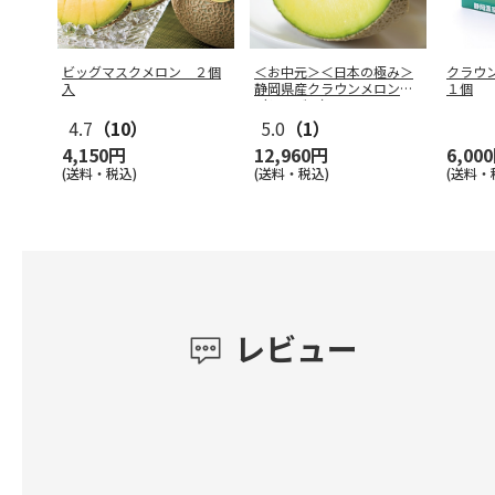
ビッグマスクメロン ２個
＜お中元＞＜日本の極み＞
クラウ
入
静岡県産クラウンメロン
１個
（シルバー）
4.7
（10）
5.0
（1）
4,150円
12,960円
6,00
(送料・税込)
(送料・税込)
(送料・
レビュー