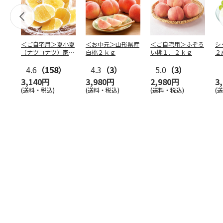
＜ご自宅用＞夏小夏
＜お中元＞山形県産
＜ご自宅用＞ふぞろ
シ
（ナツコナツ）家庭
白桃２ｋｇ
い桃１．２ｋｇ
２
用３ｋｇ
4.6
（158）
4.3
（3）
5.0
（3）
3,140円
3,980円
2,980円
3
(送料・税込)
(送料・税込)
(送料・税込)
(