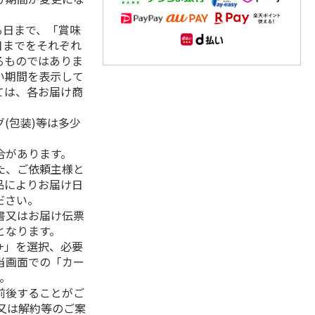
る日まで、「賞味
日までをそれぞれ
るものではありま
い期間を表示して
ては、各お届け商
(包装)等は多少
合があります。
た、ご依頼主様と
品によりお届け日
ださい。
書又はお届け伝票
となります。
+」を選択、必要
当画面での「カー
。
前後することがご
又は解約等のご案