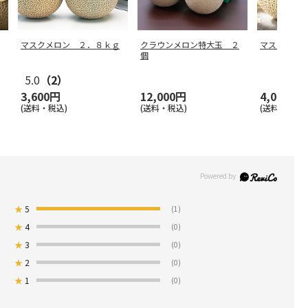
マスクメロン ２．８ｋｇ
クラウンメロン特大玉 ２
マスクメロ
個
5.0
（2）
3,600円
12,000円
4,080円
(送料・税込)
(送料・税込)
(送料・税込)
★
5
(1)
★
4
(0)
★
3
(0)
★
2
(0)
★
1
(0)