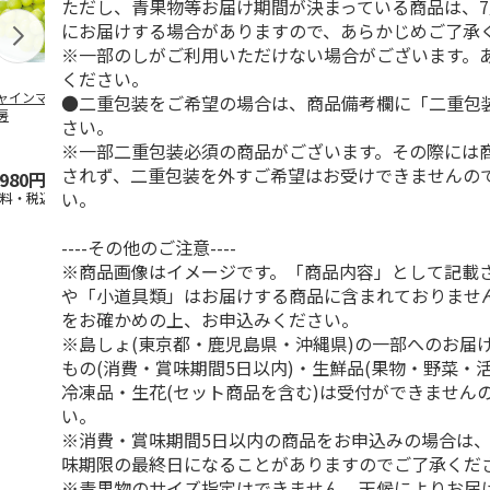
ただし、青果物等お届け期間が決まっている商品は、7
にお届けする場合がありますので、あらかじめご了承
※一部のしがご利用いただけない場合がございます。
ください。
ャインマスカット
ＷＥＢ定期便果物コ
ビッグマスクメロ
夏小夏 家庭
●二重包装をご希望の場合は、商品備考欄に「二重包
房
ース
ン ２個入
ｋｇ
さい。
※一部二重包装必須の商品がございます。その際には
4.5
（102）
4.7
（10）
4.6
（26
されず、二重包装を外すご希望はお受けできませんの
,980円
3,780円
4,150円
3,140円
い。
送料・税込)
(送料・税込)
(送料・税込)
(送料・税込)
----その他のご注意----
※商品画像はイメージです。「商品内容」として記載
や「小道具類」はお届けする商品に含まれておりませ
をお確かめの上、お申込みください。
※島しょ(東京都・鹿児島県・沖縄県)の一部へのお届
もの(消費・賞味期間5日以内)・生鮮品(果物・野菜・
冷凍品・生花(セット商品を含む)は受付ができません
い。
※消費・賞味期間5日以内の商品をお申込みの場合は
味期限の最終日になることがありますのでご了承くだ
※青果物のサイズ指定はできません。天候によりお届