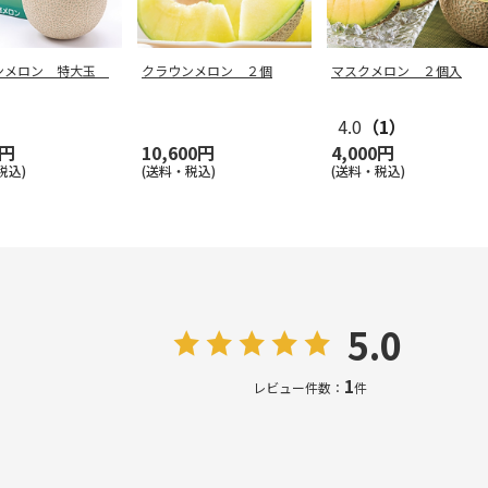
ンメロン 特大玉
クラウンメロン ２個
マスクメロン ２個入
4.0
（1）
0円
10,600円
4,000円
税込)
(送料・税込)
(送料・税込)
5.0
1
レビュー件数：
件