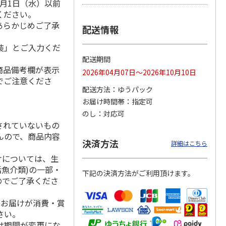
月1日（水）以前
ください。
あらかじめご了承
配送情報
用 ３
福島県産ふぞろい
訳あり黄桃
シャインマスカッ
装」とご入力くだ
桃 川中島白桃
ト Ａ
配送期間
商品備考欄が表示
）
2026年04月07日～2026年10月10日
でご注意くださ
3,400円
3,200円
3,980円
配送方法
ゆうパック
(送料・税込)
(送料・税込)
(送料・税込)
お届け時間帯
指定可
のし
対応可
されていないもの
んので、商品内容
決済方法
詳細はこちら
けについては、生
活魚介類)の一部・
下記の決済方法がご利用頂けます。
のでご了承くださ
、お届けが消費・賞
さい。
け期間が変更にな