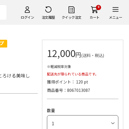
0
ログイン
注文履歴
クイック注文
カート
メニュー
12,000
円
(送料・税込)
※軽減税率対象
配送先が限られている商品です。
とろける美味し
獲得ポイント： 120 pt
商品番号
8067013087
数量