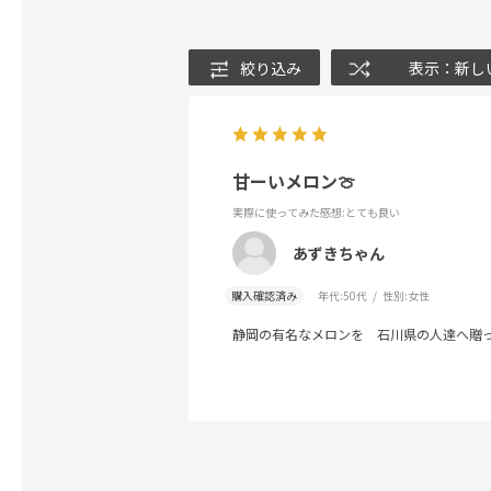
絞り込み
表示：新し
甘ーいメロン🍈
実際に使ってみた感想
:とても良い
あずきちゃん
購入確認済み
年代:
50代
性別:
女性
静岡の有名なメロンを 石川県の人達へ贈っ