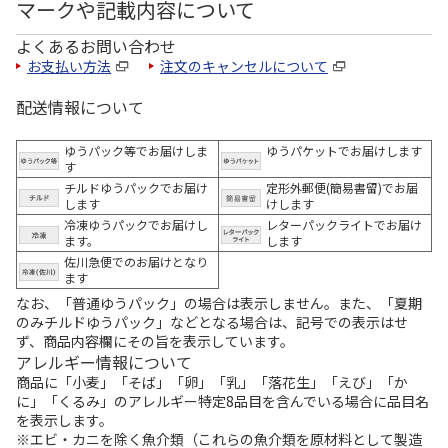
マークや記載内容について
よくあるお問い合わせ
お支払い方法
注文のキャンセルについて
配送情報について
ゆうパック等でお届けしま
ゆうパケットでお届けします
す
チルドゆうパックでお届け
定形外郵便(簡易書留)でお届
します
けします
冷凍ゆうパックでお届けし
レターパックライトでお届け
ます。
します
佐川急便でのお届けとなり
ます
なお、「普通ゆうパック」の場合は表示しません。また、「夏期
のみチルドゆうパック」などとなる場合は、記号での表示はせ
ず、商品内容欄にその旨を表示しています。
アレルギー情報について
商品に「小麦」「そば」「卵」「乳」「落花生」「えび」「か
に」「くるみ」のアレルギー特定8品目を含んでいる場合に品目名
を表示します。
※エビ・カニを除く魚介類（これらの魚介類を原材料として製造