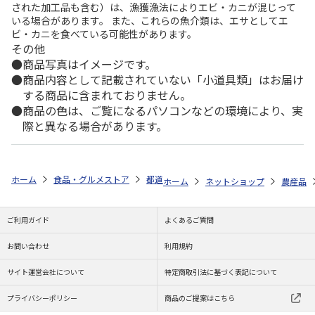
された加工品も含む）は、漁獲漁法によりエビ・カニが混じって
いる場合があります。 また、これらの魚介類は、エサとしてエ
ビ・カニを食べている可能性があります。
その他
商品写真はイメージです。
商品内容として記載されていない「小道具類」はお届け
する商品に含まれておりません。
商品の色は、ご覧になるパソコンなどの環境により、実
際と異なる場合があります。
ホーム
食品・グルメストア
都道府県から探す
静岡県
クラウンメ
ホーム
ネットショップ
農産品
ご利用ガイド
よくあるご質問
お問い合わせ
利用規約
サイト運営会社について
特定商取引法に基づく表記について
プライバシーポリシー
商品のご提案はこちら