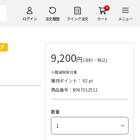
0
ログイン
注文履歴
クイック注文
カート
メニュー
9,200
円
(送料・税込)
※軽減税率対象
獲得ポイント： 92 pt
商品番号
8067012511
数量