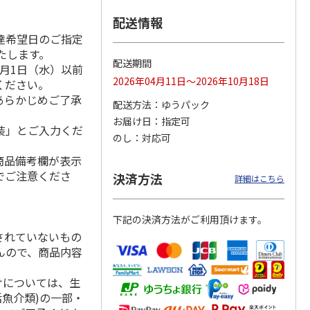
配送情報
達希望日のご指定
いたします。
シュ＆
わくわくロス野菜パ
越後製菓「クッキン
ＪＡあきた湖東のえ
配送期間
月1日（水）以前
ト
ックMサイズ【１
グもち」120g×45
だまめ
2026年04月11日～2026年10月18日
ください。
回】
袋
3.3
（3）
5.0
（1）
4.8
（10）
あらかじめご了承
配送方法
ゆうパック
3,865円
4,380円
2,700円
お届け日
指定可
(送料・税込)
(送料・税込)
(送料・税込)
装」とご入力くだ
のし
対応可
商品備考欄が表示
でご注意くださ
決済方法
詳細はこちら
下記の決済方法がご利用頂けます。
されていないもの
んので、商品内容
けについては、生
活魚介類)の一部・