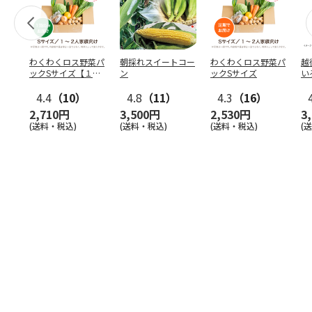
わくわくロス野菜パ
朝採れスイートコー
わくわくロス野菜パ
越
ックSサイズ【１
ン
ックSサイズ
い
回】
2
4.4
（10）
4.8
（11）
4.3
（16）
2,710円
3,500円
2,530円
3
(送料・税込)
(送料・税込)
(送料・税込)
(