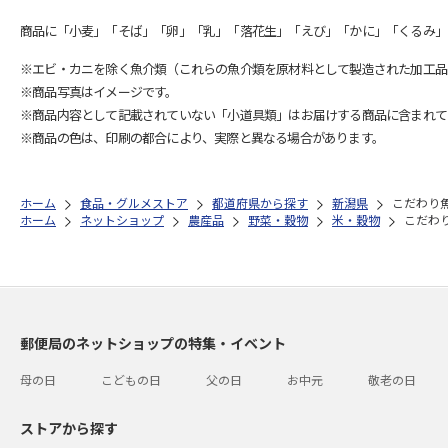
商品に「小麦」「そば」「卵」「乳」「落花生」「えび」「かに」「くるみ」
※エビ・カニを除く魚介類（これらの魚介類を原材料として製造された加工品
※商品写真はイメージです。
※商品内容として記載されていない「小道具類」はお届けする商品に含まれて
※商品の色は、印刷の都合により、実際と異なる場合があります。
ホーム
食品・グルメストア
都道府県から探す
新潟県
こだわり
ホーム
ネットショップ
農産品
野菜・穀物
米・穀物
こだわ
郵便局のネットショップの特集・イベント
母の日
こどもの日
父の日
お中元
敬老の日
ストアから探す