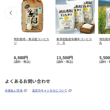
特別栽培・魚沼産コシヒカ
新潟岩船産有機米コシヒカ
特別栽
リ
リ Ｂ
丸
6,980円
13,500円
5,50
(送料・税込)
(送料・税込)
(送料・
よくあるお問い合わせ
お支払い方法
注文のキャンセルについて