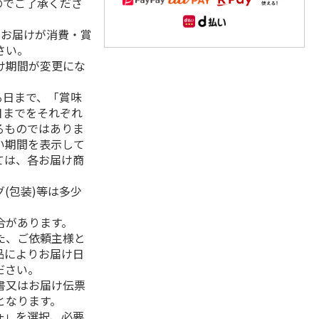
のでご了承くださ
、お届けが消費・賞
さい。
け期間が変更にな
る日まで、「賞味
日までをそれぞれ
るものではありま
い期間を表示して
ては、各お届け商
(包装)等は多少
合があります。
た、ご依頼主様と
品によりお届け日
ださい。
書又はお届け伝票
となります。
+」を選択、必要