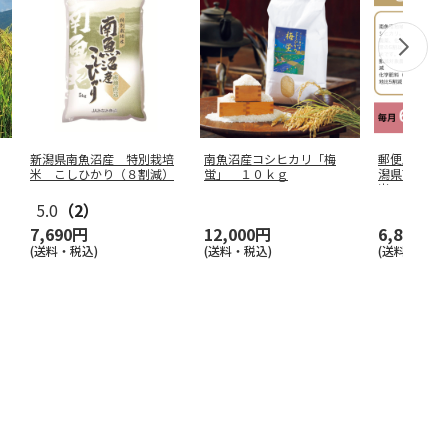
新潟県南魚沼産 特別栽培
南魚沼産コシヒカリ「梅
郵便局のＷ
米 こしひかり（８割減）
蛍」 １０ｋｇ
潟県南魚沼
米 こしひ
5.0
（2）
7,690円
12,000円
6,870円
(送料・税込)
(送料・税込)
(送料・税込)