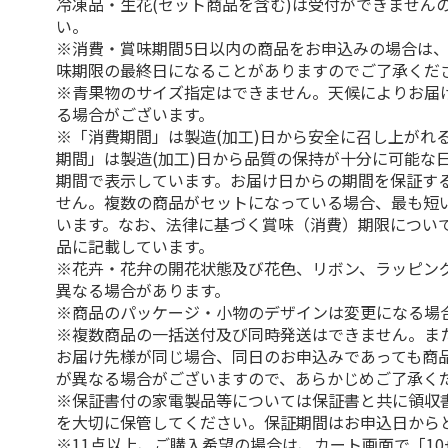
冷凍品・生花(セット商品を含む)は受付ができません
い。
※消費・賞味期間5日以内の商品をお申込みの場合は
味期限の最終日になることがありますのでご了承くだ
※青果物のサイズ指定はできません。天候によりお届
る場合がございます。
※「消費期間」は製造(加工)日から安全に召し上がれ
期間」は製造(加工)日から品質の保持が十分に可能な
期間で表示しています。お届け日からの期間を保証す
せん。複数の商品がセットになっている場合、最も短
います。なお、法律に基づく賞味（消費）期限につい
品に記載しています。
※花卉・花弁の開花状態及び花色、リボン、ラッピング
異なる場合があります。
※商品のパッケージ・小物のデザインは変更になる場
※複数商品の一括送付及び同時発送はできません。ま
お届け先様が同じ場合、同日のお申込みであっても商
が異なる場合がございますので、あらかじめご了承く
※保証書付の家電製品等については保証書と共に領収
を大切に保管してください。保証期間はお申込日から
※11点以上、ご購入希望の場合は、カート画面で「10