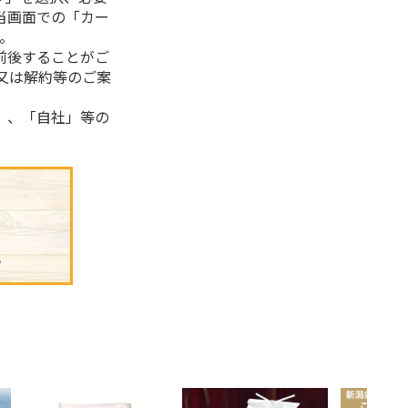
当画面での「カー
。
前後することがご
又は解約等のご案
」、「自社」等の