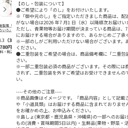
【のし・包装について】
●ご希望により「のし」をお付けいたします。
※「御中元のし」をご指定いただきました商品は、配
がない場合は2026 年7 月1 日（水）以降順次お届け
後製菓「かきもち
越後製菓「生一番き
越後製菓「よもぎも
ゴールドラッ
ただし、青果物等お届け期間が決まっている商品は、7
ろいろ」
なこ入り切り餅」
ち きねつき」
ピュアホワイ
にお届けする場合がありますので、あらかじめご了承
80g×12袋
210g×12袋
450g×10袋
4.3
（3）
4.5
（2）
5.0
（1）
※一部のしがご利用いただけない場合がございます。
,780円
2,980円
4,680円
4,420円
ください。
送料・税込)
(送料・税込)
(送料・税込)
(送料・税込)
●二重包装をご希望の場合は、商品備考欄に「二重包
さい。
※一部二重包装必須の商品がございます。その際には
されず、二重包装を外すご希望はお受けできませんの
い。
----その他のご注意----
※商品画像はイメージです。「商品内容」として記載
や「小道具類」はお届けする商品に含まれておりませ
をお確かめの上、お申込みください。
※島しょ(東京都・鹿児島県・沖縄県)の一部へのお届
もの(消費・賞味期間5日以内)・生鮮品(果物・野菜・