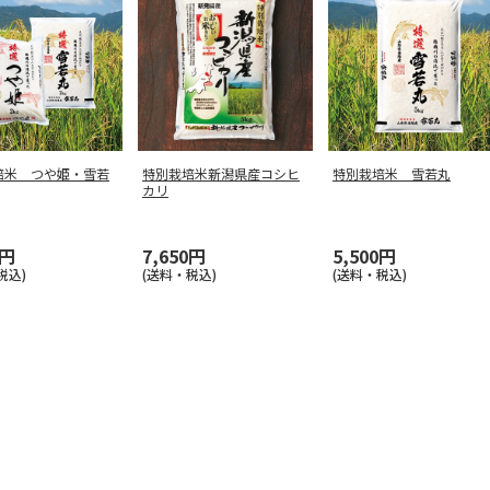
培米 つや姫・雪若
特別栽培米新潟県産コシヒ
特別栽培米 雪若丸
カリ
0円
7,650円
5,500円
税込)
(送料・税込)
(送料・税込)