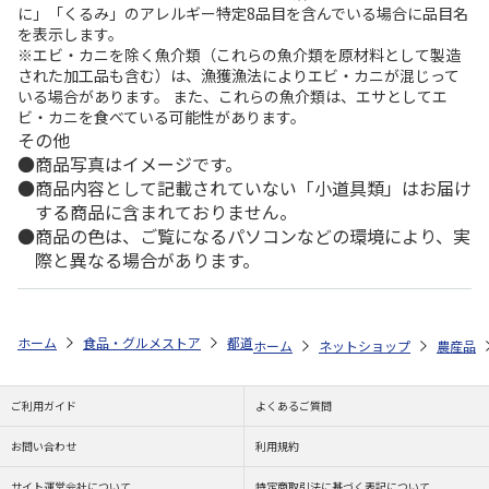
に」「くるみ」のアレルギー特定8品目を含んでいる場合に品目名
を表示します。
※エビ・カニを除く魚介類（これらの魚介類を原材料として製造
された加工品も含む）は、漁獲漁法によりエビ・カニが混じって
いる場合があります。 また、これらの魚介類は、エサとしてエ
ビ・カニを食べている可能性があります。
その他
商品写真はイメージです。
商品内容として記載されていない「小道具類」はお届け
する商品に含まれておりません。
商品の色は、ご覧になるパソコンなどの環境により、実
際と異なる場合があります。
ホーム
食品・グルメストア
都道府県から探す
新潟県
新潟岩船産
ホーム
ネットショップ
農産品
ご利用ガイド
よくあるご質問
お問い合わせ
利用規約
サイト運営会社について
特定商取引法に基づく表記について