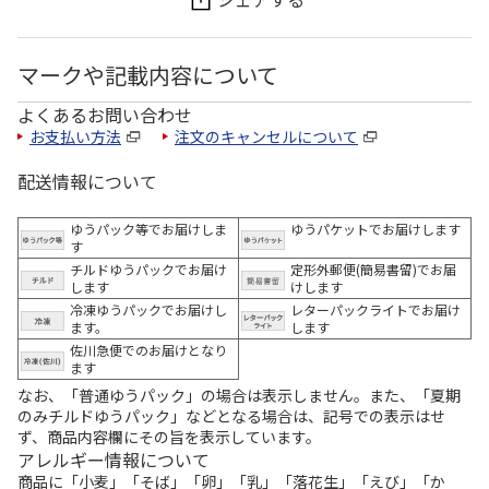
マークや記載内容について
よくあるお問い合わせ
お支払い方法
注文のキャンセルについて
配送情報について
ゆうパック等でお届けしま
ゆうパケットでお届けします
す
チルドゆうパックでお届け
定形外郵便(簡易書留)でお届
します
けします
冷凍ゆうパックでお届けし
レターパックライトでお届け
ます。
します
佐川急便でのお届けとなり
ます
なお、「普通ゆうパック」の場合は表示しません。また、「夏期
のみチルドゆうパック」などとなる場合は、記号での表示はせ
ず、商品内容欄にその旨を表示しています。
アレルギー情報について
商品に「小麦」「そば」「卵」「乳」「落花生」「えび」「か