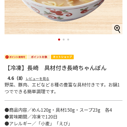
1
2
3
【冷凍】長崎 具材付き長崎ちゃんぽん
4.6
（8）
レビューを見る
野菜、豚肉、エビなど８種の豊富な具材付きです。お鍋1
つでできる簡単調理です。
●商品内容／めん120g・具材150g・スープ23g 各4
●賞味期間／冷凍で120日
●アレルギー／「小麦」「えび」