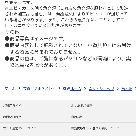
を表示します。
※エビ・カニを除く魚介類（これらの魚介類を原材料として製造
された加工品も含む）は、漁獲漁法によりエビ・カニが混じって
いる場合があります。 また、これらの魚介類は、エサとしてエ
ビ・カニを食べている可能性があります。
その他
商品写真はイメージです。
商品内容として記載されていない「小道具類」はお届け
する商品に含まれておりません。
商品の色は、ご覧になるパソコンなどの環境により、実
際と異なる場合があります。
ホーム
食品・グルメストア
都道府県から探す
長崎県
【冷凍】長
ホーム
ネットショップ
めん類
ご利用ガイド
よくあるご質問
お問い合わせ
利用規約
サイト運営会社について
特定商取引法に基づく表記について