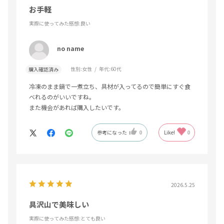
お手軽
実際に使ってみた感想
:良い
no name
性別:
女性
年代:
60代
購入確認済み
冷凍のまま鍋で一煮立ち、具材が入ってるので簡単にすぐ食
べれるのがいいですね。
また機会があれば購入したいです。
参考になった
0
Like!
0
2026.5.25
具沢山で美味しい
実際に使ってみた感想
:とても良い