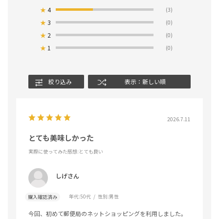
★
4
(3)
★
3
(0)
★
2
(0)
★
1
(0)
絞り込み
表示：新しい順
2026.7.11
とても美味しかった
実際に使ってみた感想
:とても良い
しげさん
年代:
50代
性別:
男性
購入確認済み
今回、初めて郵便局のネットショッピングを利用しました。