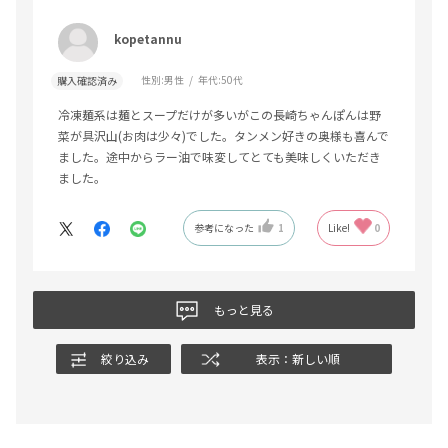
kopetannu
性別:
男性
年代:
50代
購入確認済み
冷凍麺系は麺とスープだけが多いがこの長崎ちゃんぽんは野
菜が具沢山(お肉は少々)でした。タンメン好きの奥様も喜んで
ました。途中からラー油で味変してとても美味しくいただき
ました。
参考になった
1
Like!
0
もっと見る
絞り込み
表示：新しい順