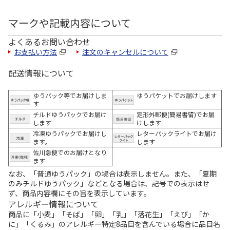
マークや記載内容について
よくあるお問い合わせ
お支払い方法
注文のキャンセルについて
配送情報について
ゆうパック等でお届けしま
ゆうパケットでお届けします
す
チルドゆうパックでお届け
定形外郵便(簡易書留)でお届
します
けします
冷凍ゆうパックでお届けし
レターパックライトでお届け
ます。
します
佐川急便でのお届けとなり
ます
なお、「普通ゆうパック」の場合は表示しません。また、「夏期
のみチルドゆうパック」などとなる場合は、記号での表示はせ
ず、商品内容欄にその旨を表示しています。
アレルギー情報について
商品に「小麦」「そば」「卵」「乳」「落花生」「えび」「か
に」「くるみ」のアレルギー特定8品目を含んでいる場合に品目名