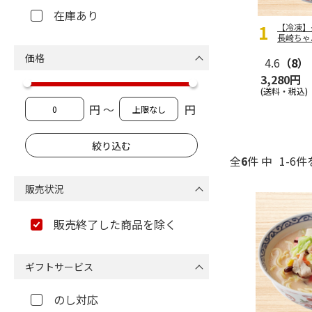
在庫あり
【冷凍】
長崎ちゃ
価格
4.6
（8）
3,280円
(送料・税込)
円 ～
円
全
6
件 中
1-6件
販売状況
販売終了した商品を除く
ギフトサービス
のし対応