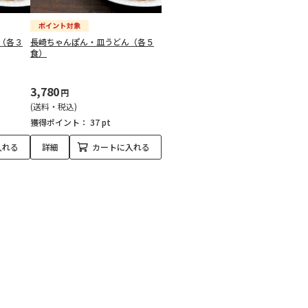
（各３
長崎ちゃんぽん・皿うどん（各５
食）
3,780
円
(送料・税込)
獲得ポイント：
37 pt
入れる
詳細
カートに入れる