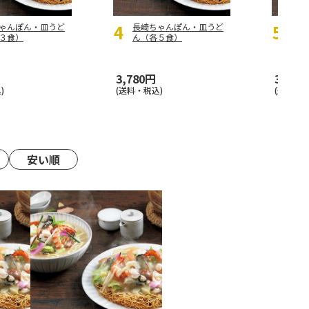
ゃんぽん・皿うど
長崎ちゃんぽん・皿うど
長崎
３食）
ん（各５食）
ん（
3,780円
3,780
)
(送料・税込)
(送料・税
安い順