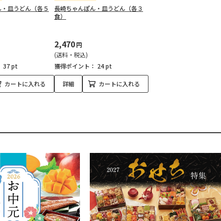
ん・皿うどん（各５
長崎ちゃんぽん・皿うどん（各３
食）
2,470
円
(送料・税込)
：
37 pt
獲得ポイント：
24 pt
カートに入れる
詳細
カートに入れる