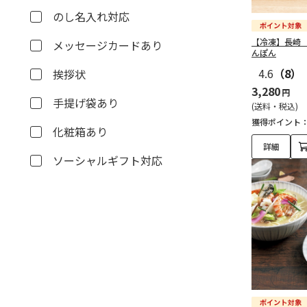
のし名入れ対応
【冷凍】長崎
メッセージカードあり
んぽん
4.6
（8）
挨拶状
3,280
円
手提げ袋あり
(送料・税込)
獲得ポイント
化粧箱あり
詳細
ソーシャルギフト対応