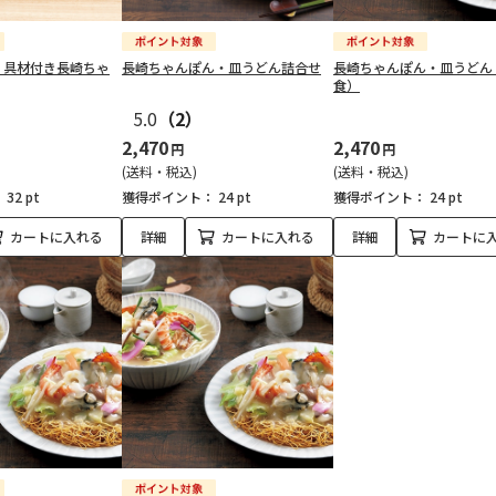
 具材付き長崎ちゃ
長崎ちゃんぽん・皿うどん詰合せ
長崎ちゃんぽん・皿うどん
食）
5.0
（2）
2,470
2,470
円
円
(送料・税込)
(送料・税込)
：
32 pt
獲得ポイント：
24 pt
獲得ポイント：
24 pt
カートに入れる
詳細
カートに入れる
詳細
カートに