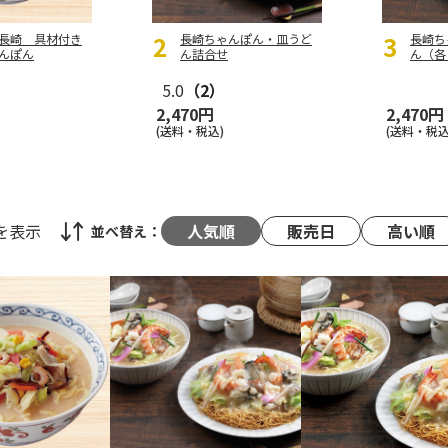
長崎 具材付き
長崎ちゃんぽん・皿うど
長崎ち
んぽん
ん詰合せ
ん（各
5.0
（2）
2,470円
2,470円
(送料・税込)
(送料・税込
を表示
人気順
販売日
高い順
並べ替え：