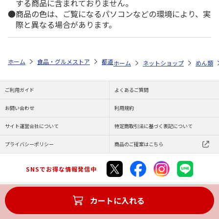
する商品に含まれておりません。
商品の色は、ご覧になるパソコンなどの環境により、実
際と異なる場合があります。
ホーム
食品・グルメストア
都道府県から探す
和歌山県
和歌山ラ
ホーム
ネットショップ
めん類
ご利用ガイド
よくあるご質問
お問い合わせ
利用規約
サイト運営会社について
特定商取引法に基づく表記について
プライバシーポリシー
商品のご提案はこちら
SNSでお得な情報発信中
カートに入れる
Copyright (C) JAPAN POST Co.,Ltd. All Rights Reserved.