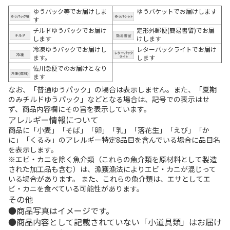
ゆうパック等でお届けしま
ゆうパケットでお届けします
す
チルドゆうパックでお届け
定形外郵便(簡易書留)でお届
します
けします
冷凍ゆうパックでお届けし
レターパックライトでお届け
ます。
します
佐川急便でのお届けとなり
ます
なお、「普通ゆうパック」の場合は表示しません。また、「夏期
のみチルドゆうパック」などとなる場合は、記号での表示はせ
ず、商品内容欄にその旨を表示しています。
アレルギー情報について
商品に「小麦」「そば」「卵」「乳」「落花生」「えび」「か
に」「くるみ」のアレルギー特定8品目を含んでいる場合に品目名
を表示します。
※エビ・カニを除く魚介類（これらの魚介類を原材料として製造
された加工品も含む）は、漁獲漁法によりエビ・カニが混じって
いる場合があります。 また、これらの魚介類は、エサとしてエ
ビ・カニを食べている可能性があります。
その他
商品写真はイメージです。
商品内容として記載されていない「小道具類」はお届け