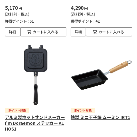
5,170
4,290
円
円
(送料別・税込)
(送料別・税込)
獲得ポイント :
51
獲得ポイント :
42
詳細
カートに入れる
詳細
カートに入れる
アルミ製ホットサンドメーカー
鉄製 ミニ玉子焼 ムーミン IRT1
I'm Doraemon ステッカー AL
HOS1