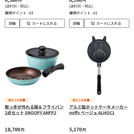
円
円
(送料別・税込)
(送料別・税込)
獲得ポイント :
63
獲得ポイント :
61
詳細
カートに入れる
詳細
カートに入れる
取っ手が外れる鍋＆フライパン
アルミ製ホットケーキメーカー
2点セット SNOOPY ANFP2
miffy ベージュ ALHOC1
18,700
5,170
円
円