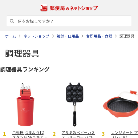
ホーム
ネットショップ
雑貨・日用品
台所用品・食器
調理器具
調理器具
調理器具ランキング
爪楊枝(つまようじ)
アルミ製ベビーカス
レンジメート プ
スタンド SNOOPY T
テラメーカー ハロー
（レッド）