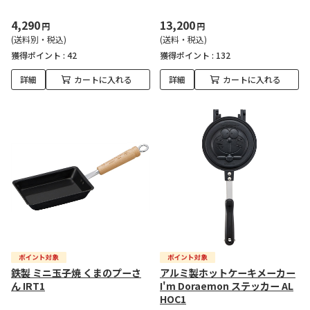
4,290
13,200
円
円
(送料別・税込)
(送料・税込)
獲得ポイント :
42
獲得ポイント :
132
詳細
カートに入れる
詳細
カートに入れる
鉄製 ミニ玉子焼 くまのプーさ
アルミ製ホットケーキメーカー
ん IRT1
I'm Doraemon ステッカー AL
HOC1