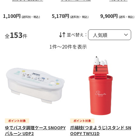
WYJ1D
キティ 23 ALOCT1
1,100円
5,170円
9,900円
(送料別・税込)
(送料別・税込)
(送料・税込)
153
並べ替え：
全
件
1件～20件を表示
ゆでパスタ調理ケース SNOOPY
爪楊枝(つまようじ)スタンド SN
バルーン UDP2
OOPY TWYJ1D