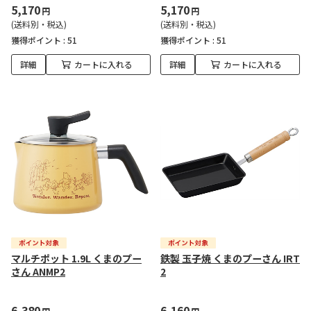
5,170
5,170
円
円
(送料別・税込)
(送料別・税込)
獲得ポイント :
51
獲得ポイント :
51
詳細
カートに入れる
詳細
カートに入れる
マルチポット 1.9L くまのプー
鉄製 玉子焼 くまのプーさん IRT
さん ANMP2
2
6,380
6,160