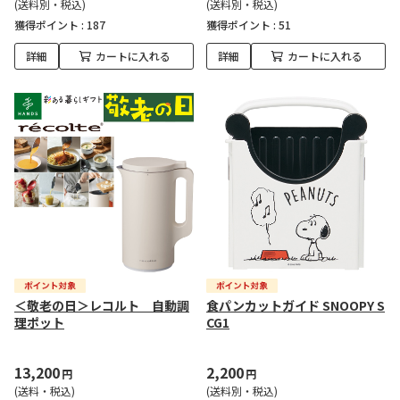
(送料別・税込)
(送料別・税込)
獲得ポイント :
187
獲得ポイント :
51
詳細
カートに入れる
詳細
カートに入れる
＜敬老の日＞レコルト 自動調
食パンカットガイド SNOOPY S
理ポット
CG1
13,200
2,200
円
円
(送料・税込)
(送料別・税込)