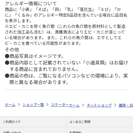
アレルギー情報について
商品に「小麦」「そば」「卵」「乳」「落花生」「えび」「か
に」「くるみ」のアレルギー特定8品目を含んでいる場合に品目名
を表示します。
※エビ・カニを除く魚介類（これらの魚介類を原材料として製造
された加工品も含む）は、漁獲漁法によりエビ・カニが混じって
いる場合があります。 また、これらの魚介類は、エサとしてエ
ビ・カニを食べている可能性があります。
その他
商品写真はイメージです。
商品内容として記載されていない「小道具類」はお届け
する商品に含まれておりません。
商品の色は、ご覧になるパソコンなどの環境により、実
際と異なる場合があります。
ホーム
ショップ一覧
スケーター
鉄製 玉子焼 くまのプーさん IRT2
ホーム
ネットショップ
雑貨・日
ご利用ガイド
よくあるご質問
お問い合わせ
利用規約