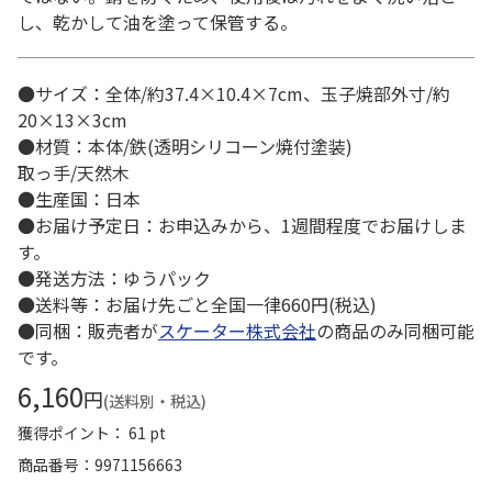
し、乾かして油を塗って保管する。
●サイズ：全体/約37.4×10.4×7cm、玉子焼部外寸/約
20×13×3cm
●材質：本体/鉄(透明シリコーン焼付塗装)
取っ手/天然木
●生産国：日本
●お届け予定日：お申込みから、1週間程度でお届けしま
す。
●発送方法：ゆうパック
●送料等：お届け先ごと全国一律660円(税込)
●同梱：販売者が
スケーター株式会社
の商品のみ同梱可能
です。
6,160
円
(送料別・税込)
獲得ポイント： 61 pt
商品番号
9971156663