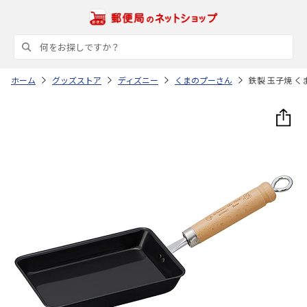
ホーム
グッズストア
ディズニー
くまのプーさん
鉄製 玉子焼 くま