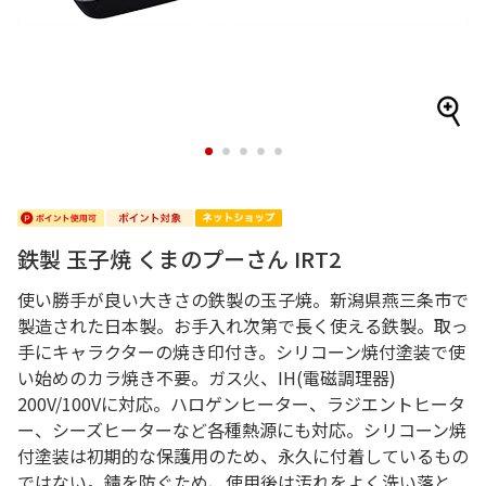
1
2
3
4
5
鉄製 玉子焼 くまのプーさん IRT2
使い勝手が良い大きさの鉄製の玉子焼。新潟県燕三条市で
製造された日本製。お手入れ次第で長く使える鉄製。取っ
手にキャラクターの焼き印付き。シリコーン焼付塗装で使
い始めのカラ焼き不要。ガス火、IH(電磁調理器)
200V/100Vに対応。ハロゲンヒーター、ラジエントヒータ
ー、シーズヒーターなど各種熱源にも対応。シリコーン焼
付塗装は初期的な保護用のため、永久に付着しているもの
ではない。錆を防ぐため、使用後は汚れをよく洗い落と