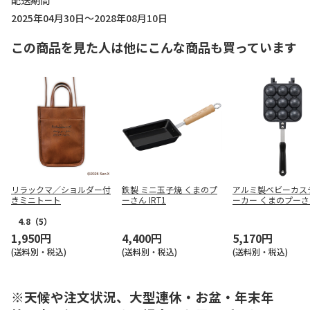
配送期間
2025年04月30日～2028年08月10日
この商品を見た人は他にこんな商品も買っています
リラックマ／ショルダー付
鉄製 ミニ玉子焼 くまのプ
アルミ製ベビーカス
きミニトート
ーさん IRT1
ーカー くまのプーさ
ALOCT1
4.8
（5）
1,950円
4,400円
5,170円
(送料別・税込)
(送料別・税込)
(送料別・税込)
※天候や注文状況、大型連休・お盆・年末年