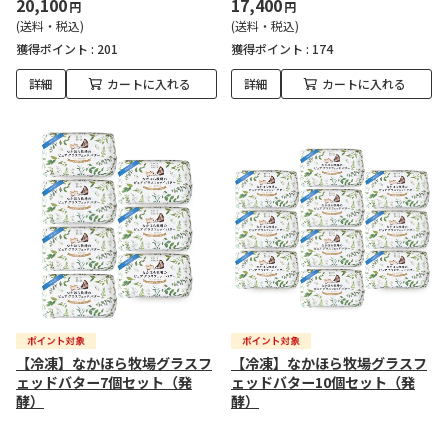
20,100
17,400
円
円
(送料・税込)
(送料・税込)
獲得ポイント :
201
獲得ポイント :
174
詳細
カートに入れる
詳細
カートに入れる
【冷凍】なかほら牧場グラスフ
【冷凍】なかほら牧場グラスフ
ェッドバター7個セット（発
ェッドバター10個セット（発
酵）
酵）