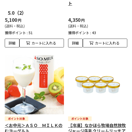
ト
5.0
（2）
5,100
4,350
円
円
(送料・税込)
(送料・税込)
獲得ポイント :
51
獲得ポイント :
43
詳細
カートに入れる
詳細
カートに入れる
＜お中元＞ＡＳＯ ＭＩＬＫの
【冷凍】なかほら牧場自然放牧
むヨーグルト
ジャージ牛乳クリームリッチア