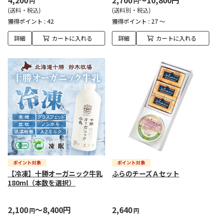
4,200
2,700
～10,800円
円
円
(送料・税込)
(送料別・税込)
獲得ポイント :
42
獲得ポイント :
27 ～
詳細
カートに入れる
詳細
カートに入れる
【冷凍】十勝オーガニック牛乳
ふらのチーズＡセット
180ml（本数を選択）
2,100
～8,400円
2,640
円
円