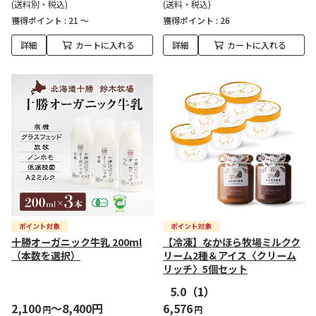
(送料別・税込)
(送料・税込)
獲得ポイント :
21 ～
獲得ポイント :
26
詳細
カートに入れる
詳細
カートに入れる
十勝オーガニック牛乳 200ml
【冷凍】なかほら牧場ミルクク
（本数を選択）
リーム2種＆アイス〈クリーム
リッチ〉5個セット
5.0
（1）
2,100
～8,400円
6,576
円
円