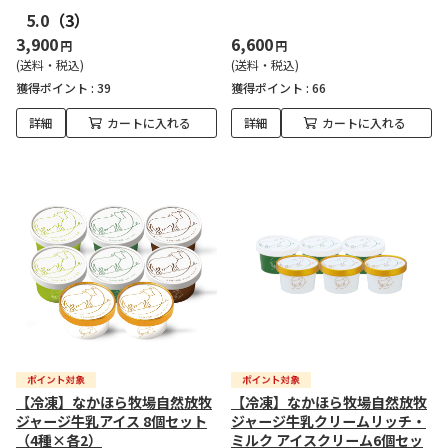
5.0
（3）
3,900
6,600
円
円
(送料・税込)
(送料・税込)
獲得ポイント :
39
獲得ポイント :
66
詳細
カートに入れる
詳細
カートに入れる
【冷凍】なかほら牧場自然放牧
【冷凍】なかほら牧場自然放牧
ジャージ牛乳アイス 8個セット
ジャージ牛乳クリームリッチ・
（4種×各2）
ミルク アイスクリーム6個セッ