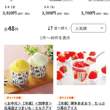
詰合せ
（東日本版）
5.0
（2）
5.0
（1）
3,920円
3,500円
3,700円
(送料・税込)
(送料・税込)
(送料・税込)
48
並べ替え：
全
件
1件～48件を表示
＜お中元＞【冷凍】＜四季舎＞
【冷凍】博多あまおう たっぷ
北海道さつまいも・ミルクアイ
り苺のアイス