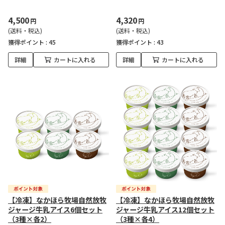
4,500
4,320
円
円
(送料・税込)
(送料・税込)
獲得ポイント :
45
獲得ポイント :
43
詳細
カートに入れる
詳細
カートに入れる
【冷凍】なかほら牧場自然放牧
【冷凍】なかほら牧場自然放牧
ジャージ牛乳アイス6個セット
ジャージ牛乳アイス12個セット
（3種×各2）
（3種×各4）