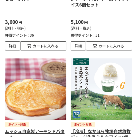
イス6個セット
3,600
5,100
円
円
(送料・税込)
(送料・税込)
獲得ポイント :
36
獲得ポイント :
51
詳細
カートに入れる
詳細
カートに入れる
ムッシュ自家製アーモンドバタ
【冷凍】なかほら牧場自然放牧