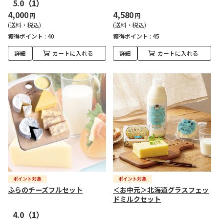
5.0
（1）
4,000
4,580
円
円
(送料・税込)
(送料・税込)
獲得ポイント :
40
獲得ポイント :
45
詳細
カートに入れる
詳細
カートに入れる
ふらのチーズフルセット
＜お中元＞北海道グラスフェッ
ドミルクセット
4.0
（1）