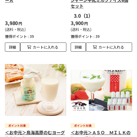
ーＡ
ジャージ牛乳ミルクアイス6個
セット
3.0
（1）
3,980
3,900
円
円
(送料・税込)
(送料・税込)
獲得ポイント :
39
獲得ポイント :
39
詳細
カートに入れる
詳細
カートに入れる
＜お中元＞鳥海高原のむヨーグ
＜お中元＞ＡＳＯ ＭＩＬＫの