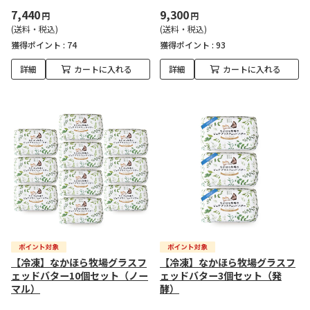
7,440
9,300
円
円
(送料・税込)
(送料・税込)
獲得ポイント :
74
獲得ポイント :
93
詳細
カートに入れる
詳細
カートに入れる
【冷凍】なかほら牧場グラスフ
【冷凍】なかほら牧場グラスフ
ェッドバター10個セット（ノー
ェッドバター3個セット（発
マル）
酵）