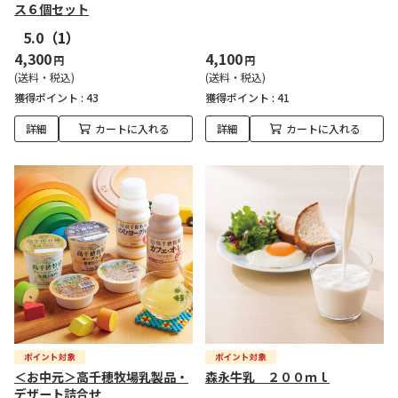
ス６個セット
5.0
（1）
4,300
4,100
円
円
(送料・税込)
(送料・税込)
獲得ポイント :
43
獲得ポイント :
41
詳細
カートに入れる
詳細
カートに入れる
＜お中元＞高千穂牧場乳製品・
森永牛乳 ２００ｍｌ
デザート詰合せ