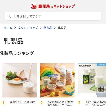
ホーム
ネットショップ
酪農品
乳製品
乳製品
乳製品ランキング
森永牛乳 ２００ｍ
＜お中元＞高千穂牧
＜お中元＞おみ
ｌ
場乳製品・デザート
ま のむヨーグ