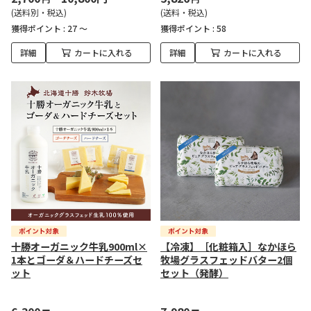
(送料別・税込)
(送料・税込)
獲得ポイント :
27 ～
獲得ポイント :
58
詳細
カートに入れる
詳細
カートに入れる
十勝オーガニック牛乳900ml×
【冷凍】［化粧箱入］なかほら
1本とゴーダ＆ハードチーズセ
牧場グラスフェッドバター2個
ット
セット（発酵）