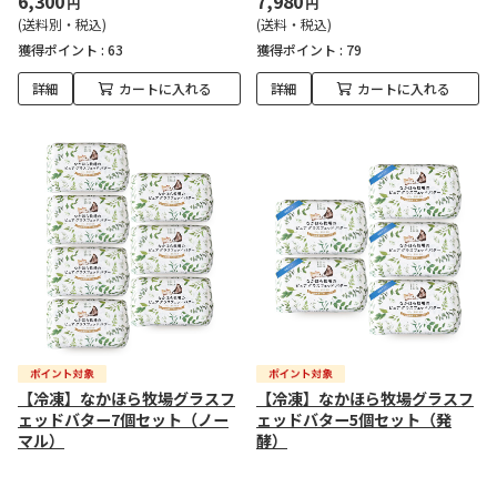
6,300
7,980
円
円
(送料別・税込)
(送料・税込)
獲得ポイント :
63
獲得ポイント :
79
詳細
カートに入れる
詳細
カートに入れる
【冷凍】なかほら牧場グラスフ
【冷凍】なかほら牧場グラスフ
ェッドバター7個セット（ノー
ェッドバター5個セット（発
マル）
酵）