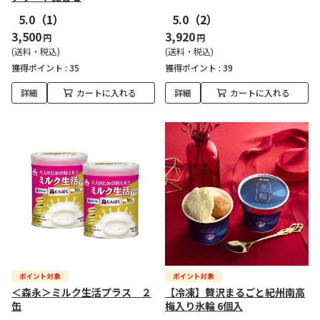
5.0
（1）
5.0
（2）
3,500
3,920
円
円
(送料・税込)
(送料・税込)
獲得ポイント :
35
獲得ポイント :
39
詳細
カートに入れる
詳細
カートに入れる
＜森永＞ミルク生活プラス ２
【冷凍】贅沢まるごと紀州南高
缶
梅入り氷輪 6個入