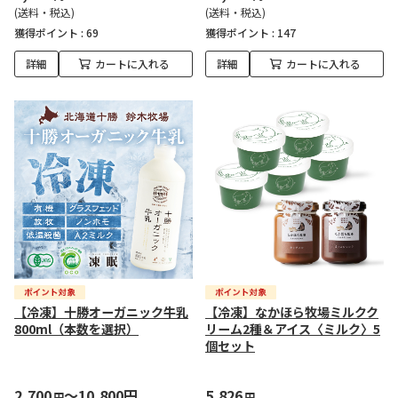
(送料・税込)
(送料・税込)
獲得ポイント :
69
獲得ポイント :
147
詳細
カートに入れる
詳細
カートに入れる
【冷凍】十勝オーガニック牛乳
【冷凍】なかほら牧場ミルクク
800ml（本数を選択）
リーム2種＆アイス〈ミルク〉5
個セット
2,700
～10,800円
5,826
円
円