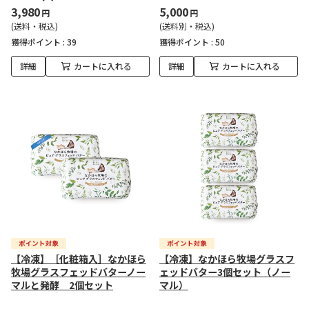
3,980
5,000
円
円
(送料・税込)
(送料別・税込)
獲得ポイント :
39
獲得ポイント :
50
詳細
カートに入れる
詳細
カートに入れる
【冷凍】［化粧箱入］なかほら
【冷凍】なかほら牧場グラスフ
牧場グラスフェッドバターノー
ェッドバター3個セット（ノー
マルと発酵 2個セット
マル）