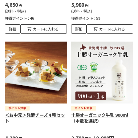
4,650
5,980
円
円
(送料・税込)
(送料・税込)
獲得ポイント :
46
獲得ポイント :
59
詳細
カートに入れる
詳細
カートに入れる
＜お中元＞発酵チーズ４種セッ
十勝オーガニック牛乳 900ml
ト
（本数を選択）