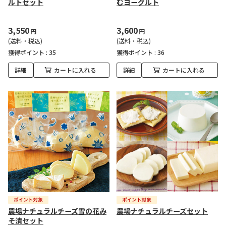
ルトセット
むヨーグルト
3,550
3,600
円
円
(送料・税込)
(送料・税込)
獲得ポイント :
35
獲得ポイント :
36
詳細
カートに入れる
詳細
カートに入れる
農場ナチュラルチーズ雪の花み
農場ナチュラルチーズセット
そ漬セット