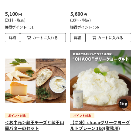
5,100
5,600
円
円
(送料・税込)
(送料・税込)
獲得ポイント :
51
獲得ポイント :
56
詳細
カートに入れる
詳細
カートに入れる
＜お中元＞蔵王チーズと蔵王山
【冷凍】chacoグリークヨーグ
麓バターのセット
ルトプレーン 1kg(業務用)