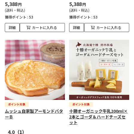
5,388
5,388
円
円
(送料・税込)
(送料・税込)
獲得ポイント :
53
獲得ポイント :
53
詳細
カートに入れる
詳細
カートに入れる
ムッシュ自家製アーモンドバタ
十勝オーガニック牛乳200ml×
ーＢ
2本とゴーダ＆ハードチーズセ
ット
4.0
（1）