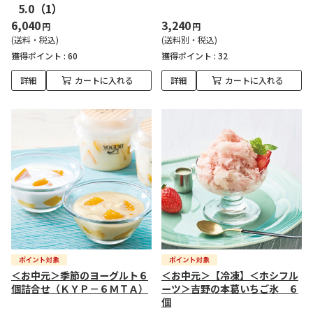
5.0
（1）
6,040
3,240
円
円
(送料・税込)
(送料別・税込)
獲得ポイント :
60
獲得ポイント :
32
詳細
カートに入れる
詳細
カートに入れる
＜お中元＞季節のヨーグルト６
＜お中元＞【冷凍】＜ホシフル
個詰合せ（ＫＹＰ－６ＭＴＡ）
ーツ＞吉野の本葛いちご氷 ６
個