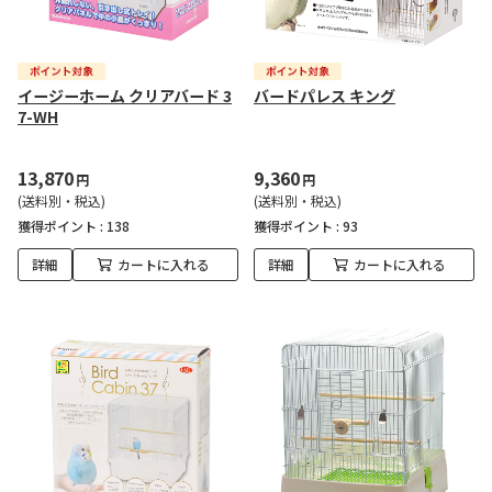
イージーホーム クリアバード 3
バードパレス キング
7-WH
13,870
9,360
円
円
(送料別・税込)
(送料別・税込)
獲得ポイント :
138
獲得ポイント :
93
詳細
カートに入れる
詳細
カートに入れる