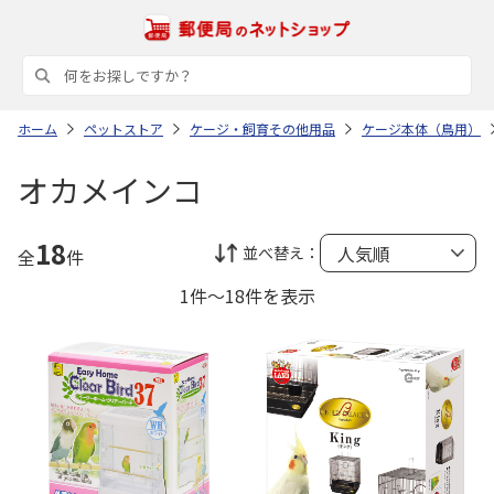
ホーム
ペットストア
ケージ・飼育その他用品
ケージ本体（鳥用）
オカメインコ
18
並べ替え：
全
件
1件～18件を表示