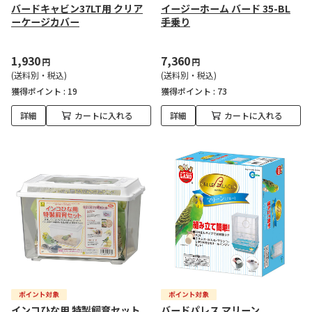
バードキャビン37LT用 クリア
イージーホーム バード 35-BL
ーケージカバー
手乗り
1,930
7,360
円
円
(送料別・税込)
(送料別・税込)
獲得ポイント :
19
獲得ポイント :
73
詳細
カートに入れる
詳細
カートに入れる
インコひな用 特製飼育セット
バードパレス マリーン