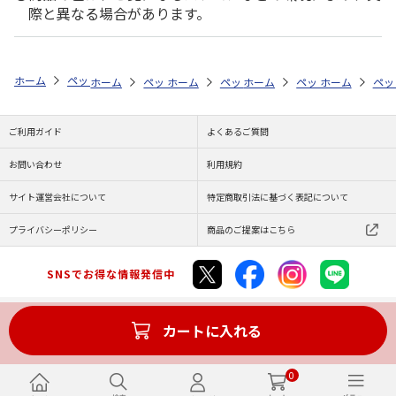
際と異なる場合があります。
ホーム
ペットストア
ケージ・飼育その他用品
ケージ本体（鳥用）
ホーム
ペットストア
ホーム
ペットストア
ケージ・飼育その他用品
ホーム
ペットストア
ケージ・飼育その
ホーム
ケー
ペッ
ケ
ご利用ガイド
よくあるご質問
お問い合わせ
利用規約
サイト運営会社について
特定商取引法に基づく表記について
プライバシーポリシー
商品のご提案はこちら
SNSでお得な情報発信中
カートに入れる
Copyright (C) JAPAN POST Co.,Ltd. All Rights Reserved.
0