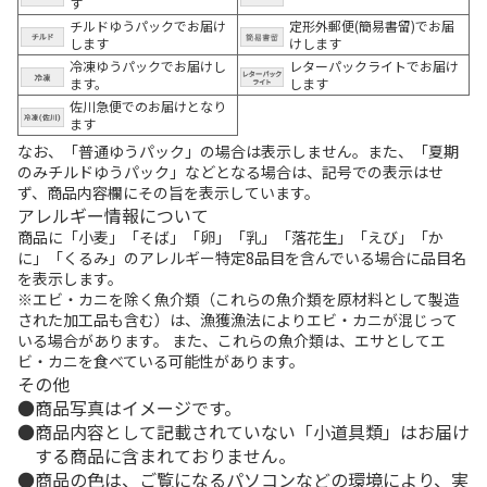
す
チルドゆうパックでお届け
定形外郵便(簡易書留)でお届
します
けします
冷凍ゆうパックでお届けし
レターパックライトでお届け
ます。
します
佐川急便でのお届けとなり
ます
なお、「普通ゆうパック」の場合は表示しません。また、「夏期
のみチルドゆうパック」などとなる場合は、記号での表示はせ
ず、商品内容欄にその旨を表示しています。
アレルギー情報について
商品に「小麦」「そば」「卵」「乳」「落花生」「えび」「か
に」「くるみ」のアレルギー特定8品目を含んでいる場合に品目名
を表示します。
※エビ・カニを除く魚介類（これらの魚介類を原材料として製造
された加工品も含む）は、漁獲漁法によりエビ・カニが混じって
いる場合があります。 また、これらの魚介類は、エサとしてエ
ビ・カニを食べている可能性があります。
その他
商品写真はイメージです。
商品内容として記載されていない「小道具類」はお届け
する商品に含まれておりません。
商品の色は、ご覧になるパソコンなどの環境により、実