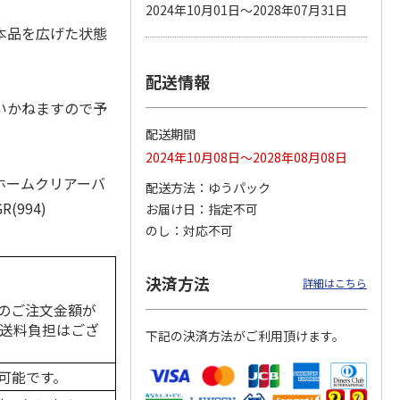
2024年10月01日～2028年07月31日
本品を広げた状態
配送情報
カムカ
銀のスプーン パウ
ペット線香 虹のか
CIAO 香り立つクラ
ーン
チ 健康に育つ子ね
なた フルーティフ
ンキー ちゅ～る和
いかねますので予
ン型 S
こ用 まぐろ・かつ
ローラルの香り
えBOX とりささ
…
おに
…
配送期間
120円
590円
380円
2024年10月08日～2028年08月08日
)
(送料別・税込)
(送料別・税込)
(送料別・税込)
ーホームクリアーバ
配送方法
ゆうパック
(994)
お届け日
指定不可
のし
対応不可
決済方法
詳細はこちら
のご注文金額が
の送料負担はござ
下記の決済方法がご利用頂けます。
可能です。