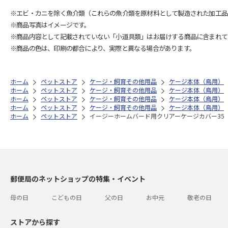
※エビ・カニを除く魚介類（これらの魚介類を原材料として製造された加工品
※商品写真はイメージです。
※商品内容として記載されていない「小道具類」はお届けする商品に含まれて
※商品の色は、印刷の都合により、実際と異なる場合があります。
ホーム
ペットストア
ケージ・飼育その他用品
ケージ本体（鳥用）
ホーム
ペットストア
ケージ・飼育その他用品
ケージ本体（鳥用）
ホーム
ペットストア
ケージ・飼育その他用品
ケージ本体（鳥用）
ホーム
ペットストア
ケージ・飼育その他用品
ケージ本体（鳥用）
ホーム
ペットストア
イージーホームバード用クリアーケージカバー35
郵便局のネットショップの特集・イベント
母の日
こどもの日
父の日
お中元
敬老の日
ストアから探す