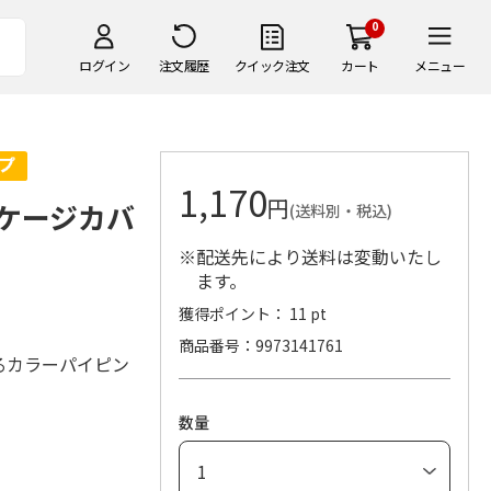
0
ログイン
注文履歴
クイック注文
カート
メニュー
1,170
円
ケージカバ
(送料別・税込)
※配送先により送料は変動いたし
ます。
獲得ポイント： 11 pt
商品番号
9973141761
るカラーパイピン
数量