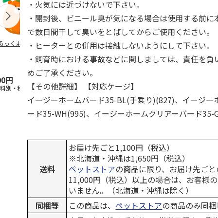
・火気には近づけないで下さい。
・開封後、ビニール臭が気になる場合は使用する前に
で数日間干して臭いをとばしてからご使用ください。
るっくま みかん
デオトイレ 飛び散
獣医師開発 ニオイ
無添加良品 
・ヒーターとの併用は接触しないようにして下さい。
らない消臭・抗菌サ
をとる砂専用 猫ト
ムデンタルコ
・飼育時における事故などに関しましては、責任を負
ンド 4L
イレ ナチュラルグ
ぐるぐるボー
レー
…
めご了承ください。
00円
1,320円
1,550円
470円
【その他詳細】 【対応ケージ】
送料別・税込)
(送料別・税込)
(送料別・税込)
(送料別・税込
イージーホームバード35-BL(手乗り)(827)、イージ
ード35-WH(995)、イージーホームクリアーバード35-GR
お届け先ごと1,100円（税込）
※北海道・沖縄は1,650円（税込）
送料
ペットストア
の商品に限り、お届け先ごと
11,000円（税込）以上の場合は、お客様
いません。（北海道・沖縄は除く）
同梱等
この商品は、
ペットストア
の商品のみ同梱