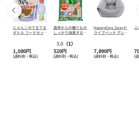
にゃんこのでるでる
森林からの贈りもの
HappyDays 2wayド
ふ
ボトル フードセッ
しっかり消臭するひ
ライブベッド グレ
ト
のきの猫砂 7L
ー
5.0
（1）
1,080円
520円
7,890円
7
(送料別・税込)
(送料別・税込)
(送料別・税込)
(