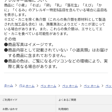
商品に「小麦」「そば」「卵」「乳」「落花生」「えび」「か
に」「くるみ」のアレルギー特定8品目を含んでいる場合に品目名
を表示します。
※エビ・カニを除く魚介類（これらの魚介類を原材料として製造
された加工品も含む）は、漁獲漁法によりエビ・カニが混じって
いる場合があります。 また、これらの魚介類は、エサとしてエ
ビ・カニを食べている可能性があります。
その他
商品写真はイメージです。
商品内容として記載されていない「小道具類」はお届け
する商品に含まれておりません。
商品の色は、ご覧になるパソコンなどの環境により、実
際と異なる場合があります。
ホーム
ペットストア
ケージ・飼育その他用品
ケージ本体（鳥用）
ホーム
ペットストア
ホーム
ペットストア
ケージ・飼育その他用品
ホーム
ペットストア
ケージ・飼育その
ホーム
ケー
ペッ
ケ
ご利用ガイド
よくあるご質問
お問い合わせ
利用規約