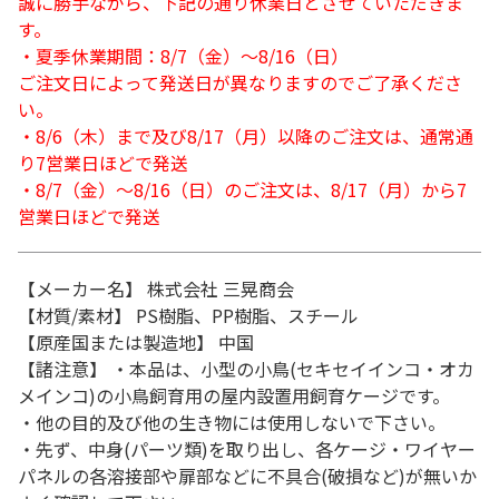
誠に勝手ながら、下記の通り休業日とさせていただきま
す。
・夏季休業期間：8/7（金）～8/16（日）
ご注文日によって発送日が異なりますのでご了承くださ
い。
・8/6（木）まで及び8/17（月）以降のご注文は、通常通
り7営業日ほどで発送
・8/7（金）～8/16（日）のご注文は、8/17（月）から7
営業日ほどで発送
【メーカー名】 株式会社 三晃商会
【材質/素材】 PS樹脂、PP樹脂、スチール
【原産国または製造地】 中国
【諸注意】 ・本品は、小型の小鳥(セキセイインコ・オカ
メインコ)の小鳥飼育用の屋内設置用飼育ケージです。
・他の目的及び他の生き物には使用しないで下さい。
・先ず、中身(パーツ類)を取り出し、各ケージ・ワイヤー
パネルの各溶接部や扉部などに不具合(破損など)が無いか