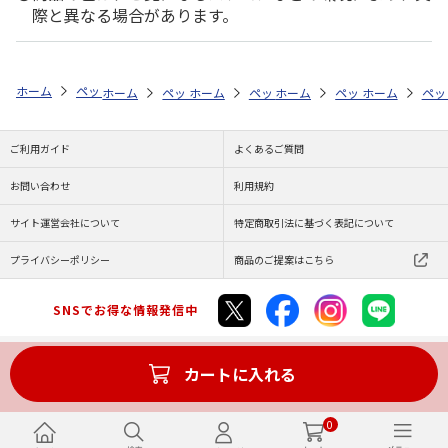
際と異なる場合があります。
ホーム
ペットストア
ケージ・飼育その他用品
ケージ本体（鳥用）
ホーム
ペットストア
ホーム
ペットストア
ケージ・飼育その他用品
ホーム
ペットストア
ケージ・飼育その
ホーム
ケー
ペッ
ケ
ご利用ガイド
よくあるご質問
お問い合わせ
利用規約
サイト運営会社について
特定商取引法に基づく表記について
プライバシーポリシー
商品のご提案はこちら
SNSでお得な情報発信中
カートに入れる
Copyright (C) JAPAN POST Co.,Ltd. All Rights Reserved.
0