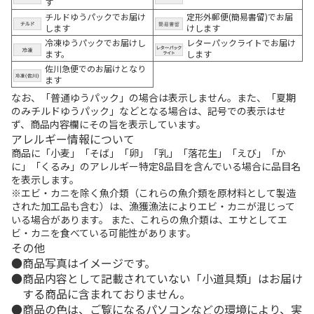
す
チルドゆうパックでお届け
定形外郵便(簡易書留)でお届
します
けします
冷凍ゆうパックでお届けし
レターパックライトでお届け
ます。
します
佐川急便でのお届けとなり
ます
なお、「普通ゆうパック」の場合は表示しません。また、「夏期
のみチルドゆうパック」などとなる場合は、記号での表示はせ
ず、商品内容欄にその旨を表示しています。
アレルギー情報について
商品に「小麦」「そば」「卵」「乳」「落花生」「えび」「か
に」「くるみ」のアレルギー特定8品目を含んでいる場合に品目名
を表示します。
※エビ・カニを除く魚介類（これらの魚介類を原材料として製造
された加工品も含む）は、漁獲漁法によりエビ・カニが混じって
いる場合があります。 また、これらの魚介類は、エサとしてエ
ビ・カニを食べている可能性があります。
その他
商品写真はイメージです。
商品内容として記載されていない「小道具類」はお届け
する商品に含まれておりません。
商品の色は、ご覧になるパソコンなどの環境により、実