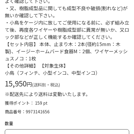
よく確認して下さい。
・又、樹脂成型品に関しても成型不良や破損(割れなど)が
無いか確認して下さい。
・小鳥をケージ内に放してご使用になる前に、必ず組み立
て後、再度各ワイヤーや樹脂成型部に異常が無いか、又ロ
ック部などが正しく機能するか確認してください。
【セット内容】 本体、止まり木：2本(径約15mm：木
製)、イージーホームバード食器M：2個、ワイヤーメッシ
ュスノコ：1枚
【その他詳細】 【対象生体】
小鳥（フィンチ、小型インコ、中型インコ）
15,950
円
(送料別・税込)
※配送先により送料は変動いたします。
獲得ポイント： 159 pt
商品番号
9973141656
数量