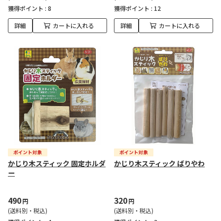
獲得ポイント :
8
獲得ポイント :
12
詳細
カートに入れる
詳細
カートに入れる
かじり木スティック 固定ホルダ
かじり木スティック ばりやわ
ー
490
320
円
円
(送料別・税込)
(送料別・税込)