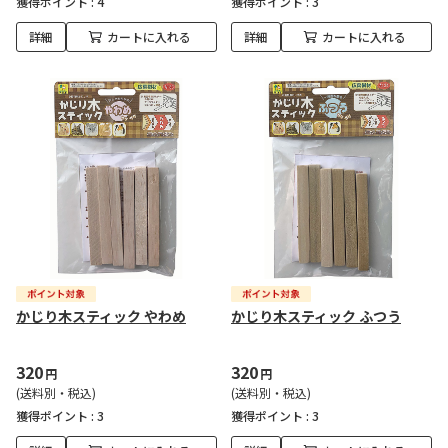
獲得ポイント :
4
獲得ポイント :
3
詳細
カートに入れる
詳細
カートに入れる
かじり木スティック やわめ
かじり木スティック ふつう
320
320
円
円
(送料別・税込)
(送料別・税込)
獲得ポイント :
3
獲得ポイント :
3