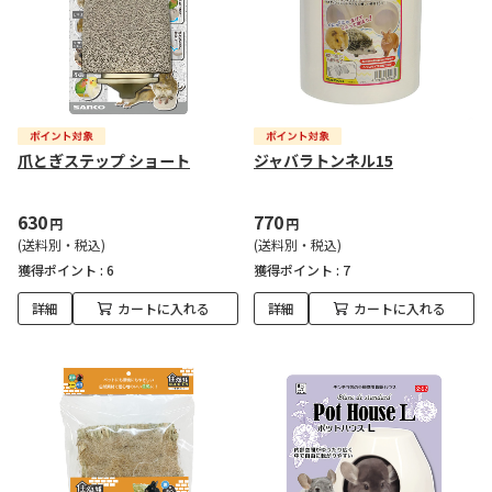
爪とぎステップ ショート
ジャバラトンネル15
630
770
円
円
(送料別・税込)
(送料別・税込)
獲得ポイント :
6
獲得ポイント :
7
詳細
カートに入れる
詳細
カートに入れる