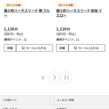
猫小町ハーネスリード 椿 ブル
猫小町ハーネスリード 和桜 イ
ー
エロー
1,120
1,120
円
円
(送料別・税込)
(送料別・税込)
獲得ポイント :
11
獲得ポイント :
11
詳細
カートに入れる
詳細
カートに入れる
1
ご利用ガイド
よくあるご質問
お問い合わせ
利用規約