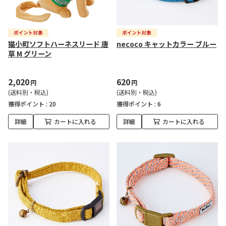
猫小町ソフトハーネスリード 唐
necoco キャットカラー ブルー
草 M グリーン
2,020
620
円
円
(送料別・税込)
(送料別・税込)
獲得ポイント :
20
獲得ポイント :
6
詳細
カートに入れる
詳細
カートに入れる