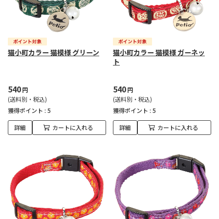
猫小町カラー 猫模様 グリーン
猫小町カラー 猫模様 ガーネッ
ト
540
540
円
円
(送料別・税込)
(送料別・税込)
獲得ポイント :
5
獲得ポイント :
5
詳細
カートに入れる
詳細
カートに入れる