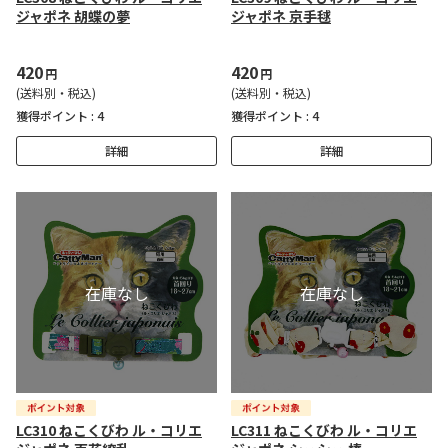
ジャポネ 胡蝶の夢
ジャポネ 京手毬
420
420
円
円
(送料別・税込)
(送料別・税込)
獲得ポイント :
4
獲得ポイント :
4
詳細
詳細
LC310 ねこくびわ ル・コリエ
LC311 ねこくびわ ル・コリエ