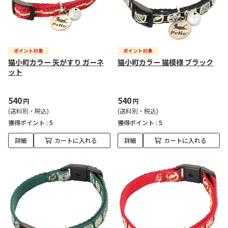
猫小町カラー 矢がすり ガーネ
猫小町カラー 猫模様 ブラック
ット
540
540
円
円
(送料別・税込)
(送料別・税込)
獲得ポイント :
5
獲得ポイント :
5
詳細
カートに入れる
詳細
カートに入れる