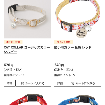
CAT COLLAR ゴージャスカラー
猫小町カラー 金魚 レッド
シルバー
620
540
円
円
(送料別・税込)
(送料別・税込)
獲得ポイント :
6
獲得ポイント :
5
詳細
カートに入れる
詳細
カートに入れる