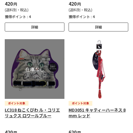
420
420
円
円
(送料別・税込)
(送料別・税込)
獲得ポイント :
4
獲得ポイント :
4
詳細
詳細
LC318 ねこくびわ ル・コリエ
MD3051 キャティーハーネス 8
リュクス ロワールブルー
mm レッド
420
620
円
円