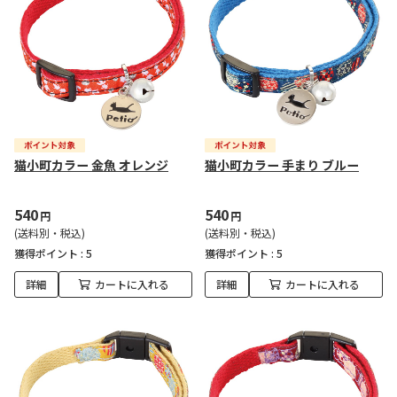
猫小町カラー 金魚 オレンジ
猫小町カラー 手まり ブルー
540
540
円
円
(送料別・税込)
(送料別・税込)
獲得ポイント :
5
獲得ポイント :
5
詳細
カートに入れる
詳細
カートに入れる