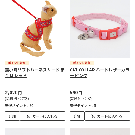
猫小町ソフトハーネスリード ま
CAT COLLAR ハートレザーカラ
り M レッド
ー ピンク
2,020
590
円
円
(送料別・税込)
(送料別・税込)
獲得ポイント :
20
獲得ポイント :
5
詳細
カートに入れる
詳細
カートに入れる