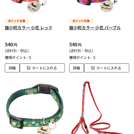
猫小町カラー 小花 レッド
猫小町カラー 小花 パープル
540
540
円
円
(送料別・税込)
(送料別・税込)
獲得ポイント :
5
獲得ポイント :
5
詳細
カートに入れる
詳細
カートに入れる