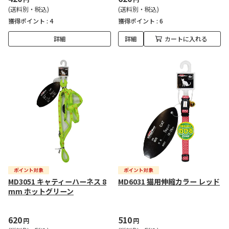
(送料別・税込)
(送料別・税込)
獲得ポイント :
4
獲得ポイント :
6
詳細
詳細
カートに入れる
MD3051 キャティーハーネス 8
MD6031 猫用伸縮カラー レッド
mm ホットグリーン
620
510
円
円