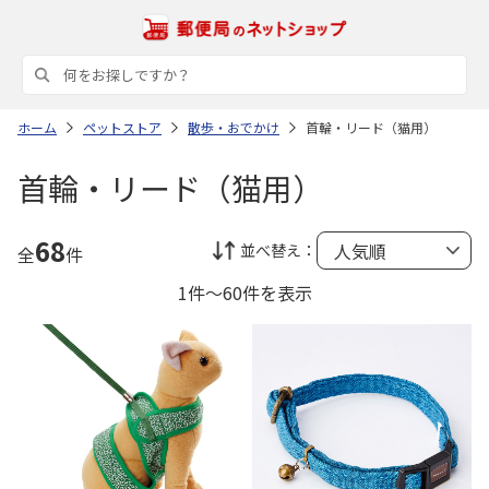
ホーム
ペットストア
散歩・おでかけ
首輪・リード（猫用）
首輪・リード（猫用）
68
並べ替え：
全
件
1件～60件を表示