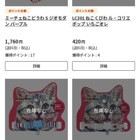
ミーチェねこどうわ S ジオモダ
LC301 ねこくびわ ル・コリエ
ン パープル
ポップ いちごオレ
1,760
420
円
円
(送料別・税込)
(送料別・税込)
獲得ポイント :
17
獲得ポイント :
4
詳細
詳細