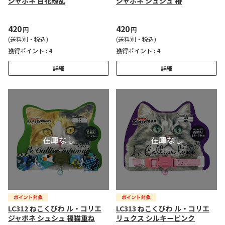
ジャポネ 百花繚乱
ジャポネ シュシュ 椿
420
420
円
円
(送料別・税込)
(送料別・税込)
獲得ポイント :
4
獲得ポイント :
4
詳細
詳細
LC312 ねこくびわ ル・コリエ
LC313 ねこくびわ ル・コリエ
ジャポネ シュシュ 福猫重ね
リュクス シルキーピンク