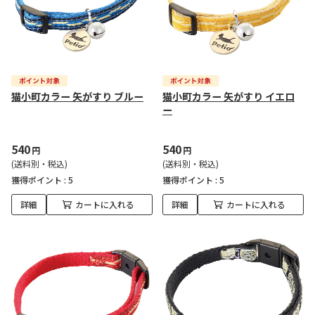
猫小町カラー 矢がすり ブルー
猫小町カラー 矢がすり イエロ
ー
540
540
円
円
(送料別・税込)
(送料別・税込)
獲得ポイント :
5
獲得ポイント :
5
詳細
カートに入れる
詳細
カートに入れる