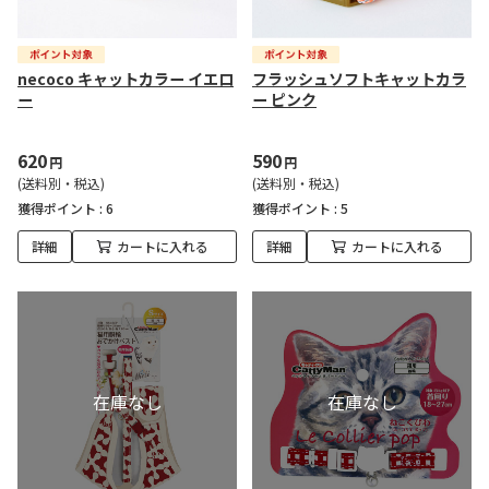
necoco キャットカラー イエロ
フラッシュソフトキャットカラ
ー
ー ピンク
620
590
円
円
(送料別・税込)
(送料別・税込)
獲得ポイント :
6
獲得ポイント :
5
詳細
カートに入れる
詳細
カートに入れる