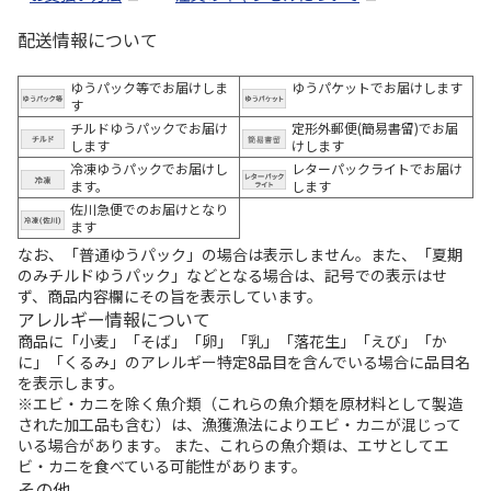
配送情報について
ゆうパック等でお届けしま
ゆうパケットでお届けします
す
チルドゆうパックでお届け
定形外郵便(簡易書留)でお届
します
けします
冷凍ゆうパックでお届けし
レターパックライトでお届け
ます。
します
佐川急便でのお届けとなり
ます
なお、「普通ゆうパック」の場合は表示しません。また、「夏期
のみチルドゆうパック」などとなる場合は、記号での表示はせ
ず、商品内容欄にその旨を表示しています。
アレルギー情報について
商品に「小麦」「そば」「卵」「乳」「落花生」「えび」「か
に」「くるみ」のアレルギー特定8品目を含んでいる場合に品目名
を表示します。
※エビ・カニを除く魚介類（これらの魚介類を原材料として製造
された加工品も含む）は、漁獲漁法によりエビ・カニが混じって
いる場合があります。 また、これらの魚介類は、エサとしてエ
ビ・カニを食べている可能性があります。
その他