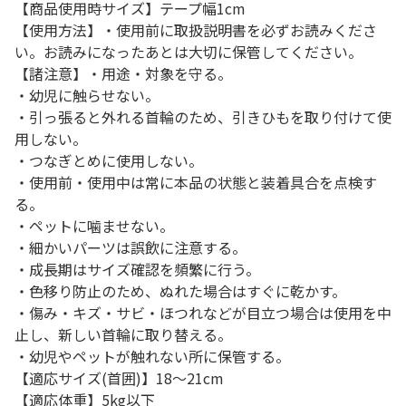
【商品使用時サイズ】テープ幅1cm
【使用方法】・使用前に取扱説明書を必ずお読みくださ
い。お読みになったあとは大切に保管してください。
【諸注意】・用途・対象を守る。
・幼児に触らせない。
・引っ張ると外れる首輪のため、引きひもを取り付けて使
用しない。
・つなぎとめに使用しない。
・使用前・使用中は常に本品の状態と装着具合を点検す
る。
・ペットに噛ませない。
・細かいパーツは誤飲に注意する。
・成長期はサイズ確認を頻繁に行う。
・色移り防止のため、ぬれた場合はすぐに乾かす。
・傷み・キズ・サビ・ほつれなどが目立つ場合は使用を中
止し、新しい首輪に取り替える。
・幼児やペットが触れない所に保管する。
【適応サイズ(首囲)】18～21cm
【適応体重】5kg以下