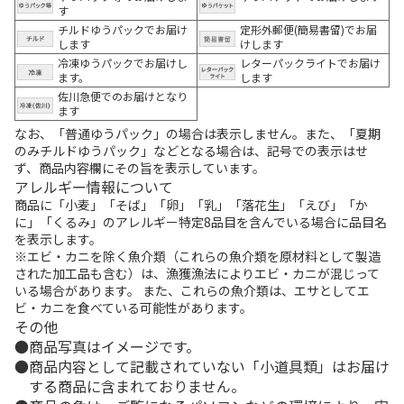
す
チルドゆうパックでお届け
定形外郵便(簡易書留)でお届
します
けします
冷凍ゆうパックでお届けし
レターパックライトでお届け
ます。
します
佐川急便でのお届けとなり
ます
なお、「普通ゆうパック」の場合は表示しません。また、「夏期
のみチルドゆうパック」などとなる場合は、記号での表示はせ
ず、商品内容欄にその旨を表示しています。
アレルギー情報について
商品に「小麦」「そば」「卵」「乳」「落花生」「えび」「か
に」「くるみ」のアレルギー特定8品目を含んでいる場合に品目名
を表示します。
※エビ・カニを除く魚介類（これらの魚介類を原材料として製造
された加工品も含む）は、漁獲漁法によりエビ・カニが混じって
いる場合があります。 また、これらの魚介類は、エサとしてエ
ビ・カニを食べている可能性があります。
その他
商品写真はイメージです。
商品内容として記載されていない「小道具類」はお届け
する商品に含まれておりません。