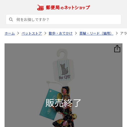
ホーム
ペットストア
散歩・おでかけ
首輪・リード（猫用）
アラ