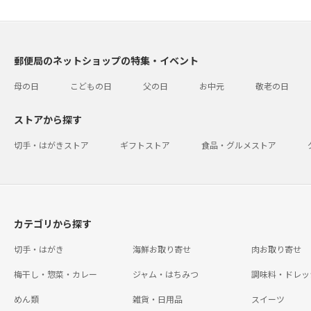
郵便局のネットショップの特集・イベント
母の日
こどもの日
父の日
お中元
敬老の日
ストアから探す
切手・はがきストア
ギフトストア
食品・グルメストア
カテゴリから探す
切手・はがき
海鮮お取り寄せ
肉お取り寄せ
梅干し・惣菜・カレー
ジャム・はちみつ
調味料・ドレッ
めん類
雑貨・日用品
スイーツ