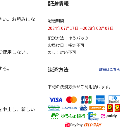
配送情報
さい。お読みにな
配送期間
 パウ
無添加良品 カムカ
ペット線香 虹のか
CIAO 香り立つクラ
2024年07月17日～2028年08月07日
つ子ね
ムデンタルコーン
なた フルーティフ
ンキー ちゅ～る和
・かつ
ぐるぐるボーン型 S
ローラルの香り
えBOX とりささ
…
配送方法
ゆうパック
…
お届け日
指定不可
470円
590円
380円
て使用しない。
のし
対応不可
)
(送料別・税込)
(送料別・税込)
(送料別・税込)
する。
決済方法
詳細はこちら
下記の決済方法がご利用頂けます。
を中止し、新しい