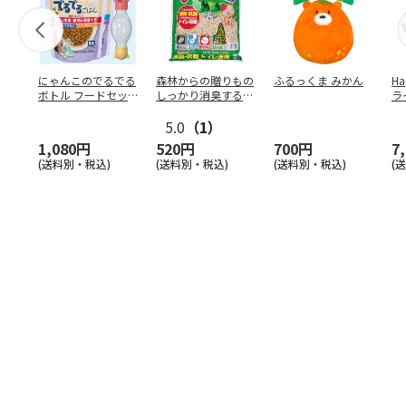
にゃんこのでるでる
森林からの贈りもの
ふるっくま みかん
Ha
ボトル フードセッ
しっかり消臭するひ
ラ
ト
のきの猫砂 7L
ー
5.0
（1）
1,080円
520円
700円
7
(送料別・税込)
(送料別・税込)
(送料別・税込)
(