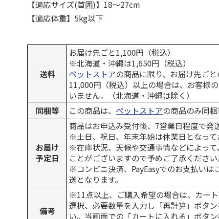
【適応サイズ(首囲)】18～27cm
【適応体重】5kg以下
お届け先ごと1,100円（税込）
※北海道・沖縄は1,650円（税込）
送料
ペットストア
の商品に限り、お届け先ごと
11,000円（税込）以上の場合は、お客様
いません。（北海道・沖縄は除く）
同梱等
この商品は、
ペットストア
の商品のみ同梱
商品はお申込み受付後、7営業日程度で発
※土日、祝日、年末年始は休業日となって
お届け
※在庫状況、天候や交通事情などによって
予定日
ことがございますので予めご了承ください
※コンビニ決済、PayEasyでのお支払い
送となります。
※11点以上、ご購入希望の場合は、カート
選択、必要数量を入力し「再計算」ボタン
備考
い。当画面での「カートに入れる」ボタン