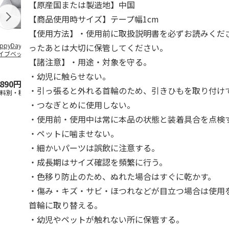
【原産国または製造地】中国
【商品使用時サイズ】テープ幅1cm
【使用方法】・使用前に取扱説明書を必ずお読みくだ
ppyDays 2wayド
獣医師開発 ニオイ
デオトイレ 飛び散
銀のスプーン
ったあとは大切に保管してください。
イブベッド グレ
をとる砂専用 猫ト
らない消臭・抗菌サ
チ 健康に育
【諸注意】・用途・対象を守る。
イレ ナチュラルグ
ンド 4L
こ用 まぐろ
レー
おに
…
・幼児に触らせない。
,890円
1,550円
1,320円
120円
・引っ張ると外れる首輪のため、引きひもを取り付け
送料別・税込)
(送料別・税込)
(送料別・税込)
(送料別・税込
・つなぎとめに使用しない。
・使用前・使用中は常に本品の状態と装着具合を点検
・ペットに噛ませない。
・細かいパーツは誤飲に注意する。
・成長期はサイズ確認を頻繁に行う。
・色移り防止のため、ぬれた場合はすぐに乾かす。
・傷み・キズ・サビ・ほつれなどが目立つ場合は使用
首輪に取り替える。
・幼児やペットが触れない所に保管する。