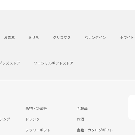
お歳暮
おせち
クリスマス
バレンタイン
ホワイト
グッズストア
ソーシャルギフトストア
果物・野菜等
乳製品
シング
ドリンク
お酒
フラワーギフト
書籍・カタログギフト