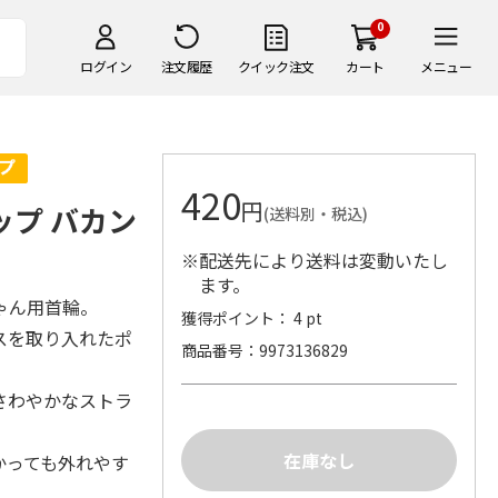
0
ログイン
注文履歴
クイック注文
カート
メニュー
420
円
ップ バカン
(送料別・税込)
※配送先により送料は変動いたし
ます。
ゃん用首輪。
獲得ポイント： 4 pt
スを取り入れたポ
商品番号
9973136829
さわやかなストラ
かっても外れやす