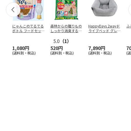
にゃんこのでるでる
森林からの贈りもの
HappyDays 2wayド
ふ
ボトル フードセッ
しっかり消臭するひ
ライブベッド グレ
ト
のきの猫砂 7L
ー
5.0
（1）
1,080円
520円
7,890円
7
(送料別・税込)
(送料別・税込)
(送料別・税込)
(