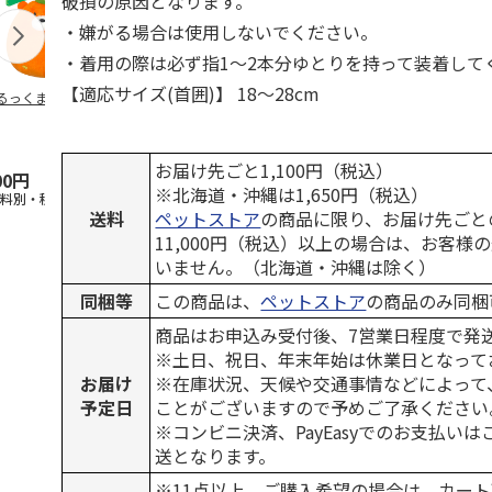
破損の原因となります。
・嫌がる場合は使用しないでください。
・着用の際は必ず指1～2本分ゆとりを持って装着して
【適応サイズ(首囲)】 18～28cm
るっくま みかん
デオトイレ 飛び散
獣医師開発 ニオイ
無添加良品 
らない消臭・抗菌サ
をとる砂専用 猫ト
ムデンタルコ
ンド 4L
イレ ナチュラルグ
ぐるぐるボー
レー
…
お届け先ごと1,100円（税込）
00円
1,320円
1,550円
470円
※北海道・沖縄は1,650円（税込）
送料別・税込)
(送料別・税込)
(送料別・税込)
(送料別・税込
送料
ペットストア
の商品に限り、お届け先ごと
11,000円（税込）以上の場合は、お客様
いません。（北海道・沖縄は除く）
同梱等
この商品は、
ペットストア
の商品のみ同梱
商品はお申込み受付後、7営業日程度で発
※土日、祝日、年末年始は休業日となって
お届け
※在庫状況、天候や交通事情などによって
予定日
ことがございますので予めご了承ください
※コンビニ決済、PayEasyでのお支払い
送となります。
※11点以上、ご購入希望の場合は、カート