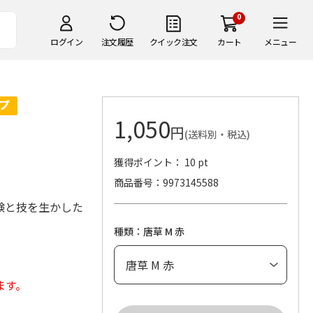
0
ログイン
注文履歴
クイック注文
カート
メニュー
1,050
円
(送料別・税込)
獲得ポイント： 10 pt
商品番号
9973145588
験と技を生かした
種類：唐草 M 赤
ます。