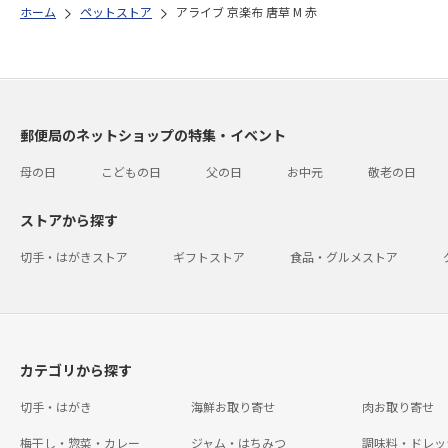
ホーム
ペットストア
アライブ 京楽布 唐草 M 赤
郵便局のネットショップの特集・イベント
母の日
こどもの日
父の日
お中元
敬老の日
ストアから探す
切手・はがきストア
ギフトストア
食品・グルメストア
カテゴリから探す
切手・はがき
海鮮お取り寄せ
肉お取り寄せ
梅干し・惣菜・カレー
ジャム・はちみつ
調味料・ドレッ