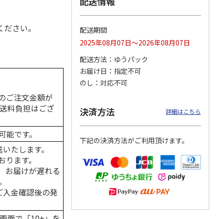
配送情報
ください。
配送期間
2025年08月07日～2026年08月07日
カムカ
銀のスプーン パウ
ペット線香 虹のか
CIAO 香り立つクラ
ーン
チ 健康に育つ子ね
なた フルーティフ
ンキー ちゅ～る和
配送方法
ゆうパック
ン型 S
こ用 まぐろ・かつ
ローラルの香り
えBOX とりささ
…
おに
…
お届け日
指定不可
120円
590円
380円
のし
対応不可
)
(送料別・税込)
(送料別・税込)
(送料別・税込)
のご注文金額が
の送料負担はござ
決済方法
詳細はこちら
可能です。
下記の決済方法がご利用頂けます。
送いたします。
おります。
、お届けが遅れる
。
はご入金確認後の発
画面で「10+」を