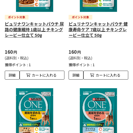
ピュリナワンキャットパウチ 尿
ピュリナワンキャットパウチ 健
路の健康維持 1歳以上 チキング
康寿命ケア 7歳以上 チキングレ
レービー仕立て 50g
ービー仕立て 50g
160
160
円
円
(送料別・税込)
(送料別・税込)
獲得ポイント :
1
獲得ポイント :
1
詳細
カートに入れる
詳細
カートに入れる