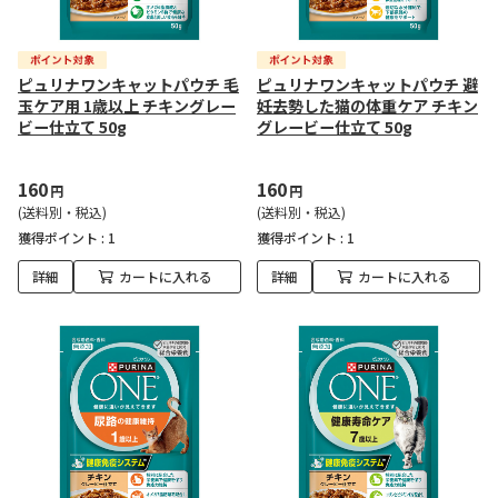
ピュリナワンキャットパウチ 毛
ピュリナワンキャットパウチ 避
玉ケア用 1歳以上 チキングレー
妊去勢した猫の体重ケア チキン
ビー仕立て 50g
グレービー仕立て 50g
160
160
円
円
(送料別・税込)
(送料別・税込)
獲得ポイント :
1
獲得ポイント :
1
詳細
カートに入れる
詳細
カートに入れる