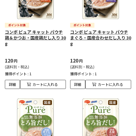
コンボ ピュア キャット パウチ
コンボ ピュア キャット パウチ
鶏＆かつお・国産鶏だし入り 30
まぐろ・国産合わせだし入り 30
g
g
120
120
円
円
(送料別・税込)
(送料別・税込)
獲得ポイント :
1
獲得ポイント :
1
詳細
カートに入れる
詳細
カートに入れる