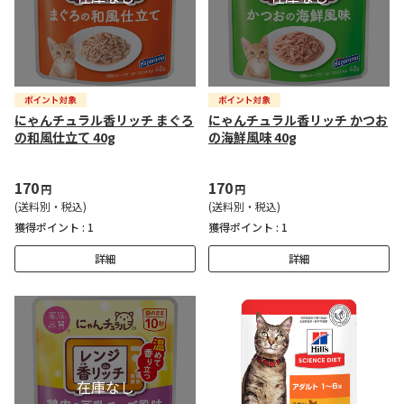
にゃんチュラル香リッチ まぐろ
にゃんチュラル香リッチ かつお
の和風仕立て 40g
の海鮮風味 40g
170
170
円
円
(送料別・税込)
(送料別・税込)
獲得ポイント :
1
獲得ポイント :
1
詳細
詳細