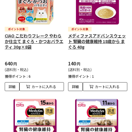
CIAO こだわりフレーク やわら
メディファスアドバンスウェッ
か仕立て まぐろ・かつおバラエ
ト 腎臓の健康維持 18歳から ま
ティ 30g×8袋
ぐろ 40g
640
140
円
円
(送料別・税込)
(送料別・税込)
獲得ポイント :
6
獲得ポイント :
1
詳細
カートに入れる
詳細
カートに入れる