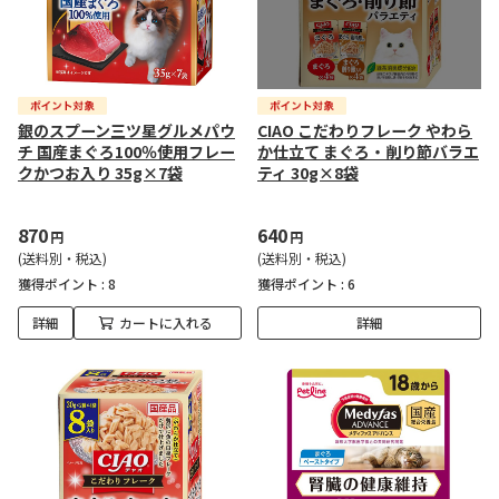
銀のスプーン三ツ星グルメパウ
CIAO こだわりフレーク やわら
チ 国産まぐろ100％使用フレー
か仕立て まぐろ・削り節バラエ
クかつお入り 35g×7袋
ティ 30g×8袋
870
640
円
円
(送料別・税込)
(送料別・税込)
獲得ポイント :
8
獲得ポイント :
6
詳細
カートに入れる
詳細