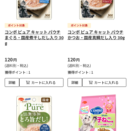
コンボ ピュア キャット パウチ
コンボ ピュア キャット パウチ
まぐろ・国産煮干しだし入り 30
かつお・国産真鯛だし入り 30g
g
120
120
円
円
(送料別・税込)
(送料別・税込)
獲得ポイント :
1
獲得ポイント :
1
詳細
カートに入れる
詳細
カートに入れる