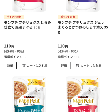
モンプチ プチリュクス とろみ
モンプチ プチリュクス ジュレ
仕立て 厳選まぐろ 35g
まぐろとかつおのしらす添え 35
g
110
110
円
円
(送料別・税込)
(送料別・税込)
獲得ポイント :
1
獲得ポイント :
1
詳細
カートに入れる
詳細
カートに入れる