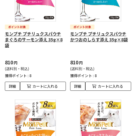
モンプチ プチリュクスパウチ
モンプチ プチリュクスパウチ
まぐろのサーモン添え 35g×8
かつおのしらす添え 35g×8袋
袋
810
810
円
円
(送料別・税込)
(送料別・税込)
獲得ポイント :
8
獲得ポイント :
8
詳細
カートに入れる
詳細
カートに入れる