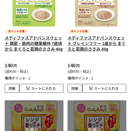
メディファスアドバンスウェッ
メディファスアドバンスウェッ
ト 関節・筋肉の健康維持 7歳頃
ト グレインフリー 1歳から まぐ
から まぐろと若鶏のささみ 40g
ろと若鶏のささみ 40g
140
140
円
円
(送料別・税込)
(送料別・税込)
獲得ポイント :
1
獲得ポイント :
1
詳細
カートに入れる
詳細
カートに入れる