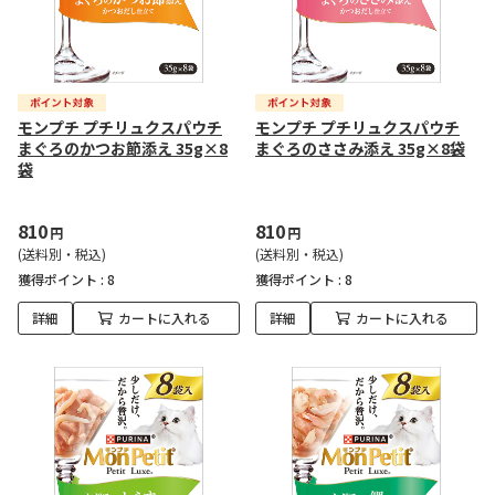
モンプチ プチリュクスパウチ
モンプチ プチリュクスパウチ
まぐろのかつお節添え 35g×8
まぐろのささみ添え 35g×8袋
袋
810
810
円
円
(送料別・税込)
(送料別・税込)
獲得ポイント :
8
獲得ポイント :
8
詳細
カートに入れる
詳細
カートに入れる