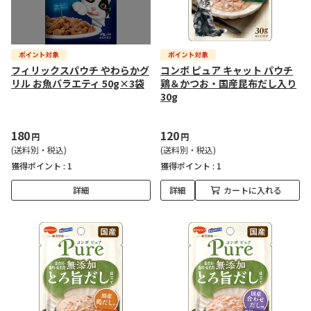
フィリックスパウチ やわらかグ
コンボ ピュア キャット パウチ
リル お魚バラエティ 50g×3袋
鶏＆かつお・国産昆布だし入り
30g
180
120
円
円
(送料別・税込)
(送料別・税込)
獲得ポイント :
1
獲得ポイント :
1
詳細
詳細
カートに入れる