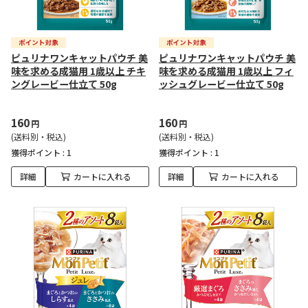
ピュリナワンキャットパウチ 美
ピュリナワンキャットパウチ 美
味を求める成猫用 1歳以上 チキ
味を求める成猫用 1歳以上 フィ
ングレービー仕立て 50g
ッシュグレービー仕立て 50g
160
160
円
円
(送料別・税込)
(送料別・税込)
獲得ポイント :
1
獲得ポイント :
1
詳細
カートに入れる
詳細
カートに入れる