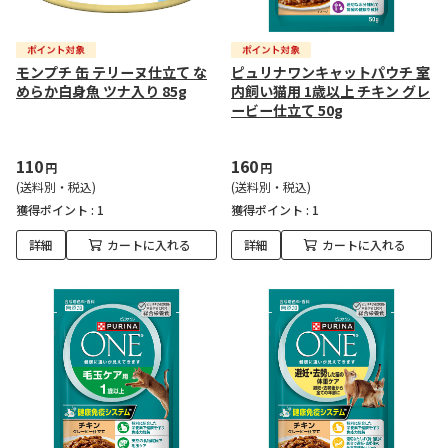
モンプチ 缶 テリーヌ仕立て な
ピュリナワンキャットパウチ 室
めらか白身魚 ツナ入り 85g
内飼い猫用 1歳以上 チキン グレ
ービー仕立て 50g
110
160
円
円
(送料別・税込)
(送料別・税込)
獲得ポイント :
1
獲得ポイント :
1
詳細
カートに入れる
詳細
カートに入れる