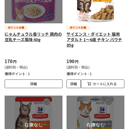
にゃんチュラル香リッチ 鶏肉の
サイエンス・ダイエット 猫用
豆乳チーズ風味 40g
アダルト 1～6歳 チキン パウチ
85g
170
190
円
円
(送料別・税込)
(送料別・税込)
獲得ポイント :
1
獲得ポイント :
1
詳細
詳細
カートに入れる