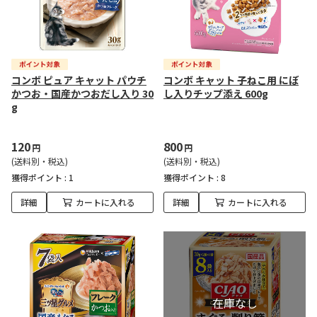
コンボ ピュア キャット パウチ
コンボ キャット 子ねこ用 にぼ
かつお・国産かつおだし入り 30
し入りチップ添え 600g
g
120
800
円
円
(送料別・税込)
(送料別・税込)
獲得ポイント :
1
獲得ポイント :
8
詳細
カートに入れる
詳細
カートに入れる