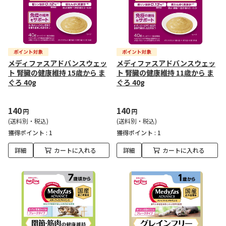
メディファスアドバンスウェッ
メディファスアドバンスウェッ
ト 腎臓の健康維持 15歳から ま
ト 腎臓の健康維持 11歳から ま
ぐろ 40g
ぐろ 40g
140
140
円
円
(送料別・税込)
(送料別・税込)
獲得ポイント :
1
獲得ポイント :
1
詳細
カートに入れる
詳細
カートに入れる