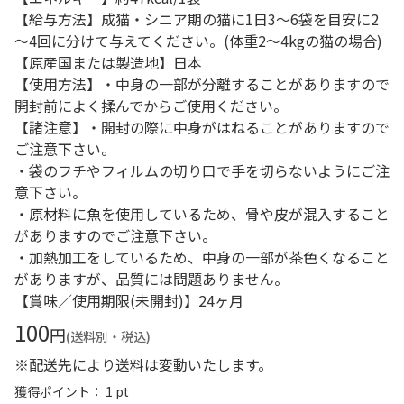
【給与方法】成猫・シニア期の猫に1日3～6袋を目安に2
～4回に分けて与えてください。(体重2～4kgの猫の場合)
【原産国または製造地】日本
【使用方法】・中身の一部が分離することがありますので
開封前によく揉んでからご使用ください。
【諸注意】・開封の際に中身がはねることがありますので
ご注意下さい。
・袋のフチやフィルムの切り口で手を切らないようにご注
意下さい。
・原材料に魚を使用しているため、骨や皮が混入すること
がありますのでご注意下さい。
・加熱加工をしているため、中身の一部が茶色くなること
がありますが、品質には問題ありません。
【賞味／使用期限(未開封)】24ヶ月
100
円
(送料別・税込)
※配送先により送料は変動いたします。
獲得ポイント： 1 pt