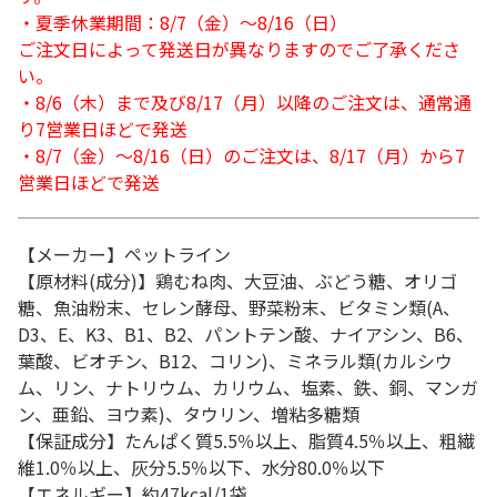
・夏季休業期間：8/7（金）～8/16（日）
ご注文日によって発送日が異なりますのでご了承くださ
い。
・8/6（木）まで及び8/17（月）以降のご注文は、通常通
り7営業日ほどで発送
・8/7（金）～8/16（日）のご注文は、8/17（月）から7
営業日ほどで発送
【メーカー】ペットライン
【原材料(成分)】鶏むね肉、大豆油、ぶどう糖、オリゴ
糖、魚油粉末、セレン酵母、野菜粉末、ビタミン類(A、
D3、E、K3、B1、B2、パントテン酸、ナイアシン、B6、
葉酸、ビオチン、B12、コリン)、ミネラル類(カルシウ
ム、リン、ナトリウム、カリウム、塩素、鉄、銅、マンガ
ン、亜鉛、ヨウ素)、タウリン、増粘多糖類
【保証成分】たんぱく質5.5％以上、脂質4.5％以上、粗繊
維1.0％以上、灰分5.5％以下、水分80.0％以下
【エネルギー】約47kcal/1袋