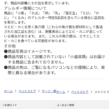
ず、商品内容欄にその旨を表示しています。
アレルギー情報について
商品に「小麦」「そば」「卵」「乳」「落花生」「えび」「か
に」「くるみ」のアレルギー特定8品目を含んでいる場合に品目名
を表示します。
※エビ・カニを除く魚介類（これらの魚介類を原材料として製造
された加工品も含む）は、漁獲漁法によりエビ・カニが混じって
いる場合があります。 また、これらの魚介類は、エサとしてエ
ビ・カニを食べている可能性があります。
その他
商品写真はイメージです。
商品内容として記載されていない「小道具類」はお届け
する商品に含まれておりません。
商品の色は、ご覧になるパソコンなどの環境により、実
際と異なる場合があります。
ホーム
ペットストア
ケージ・飼育その他用品
療養・介護ケア用品
ホーム
ペットストア
メルミル 介
ご利用ガイド
よくあるご質問