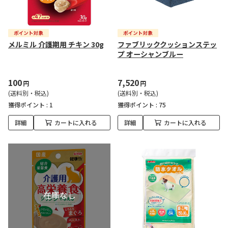
メルミル 介護期用 チキン 30g
ファブリッククッションステッ
プ オーシャンブルー
100
7,520
円
円
(送料別・税込)
(送料別・税込)
獲得ポイント :
1
獲得ポイント :
75
詳細
カートに入れる
詳細
カートに入れる