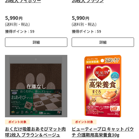
20枚入 アイボリー
20枚入 ブラウン
5,990
5,990
円
円
(送料別・税込)
(送料別・税込)
獲得ポイント :
59
獲得ポイント :
59
詳細
詳細
おくだけ吸着おあそびマット肉
ビューティープロ キャット パウ
球2枚入 ブラウン＆ベージュ
チ 介護期用高栄養食30g