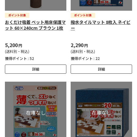
おくだけ吸着 ペット用床保護マ
撥水タイルマット 8枚入 ネイビ
ット 60×240cm ブラウン 1枚
ー
5,200
2,290
円
円
(送料別・税込)
(送料別・税込)
獲得ポイント :
52
獲得ポイント :
22
詳細
詳細