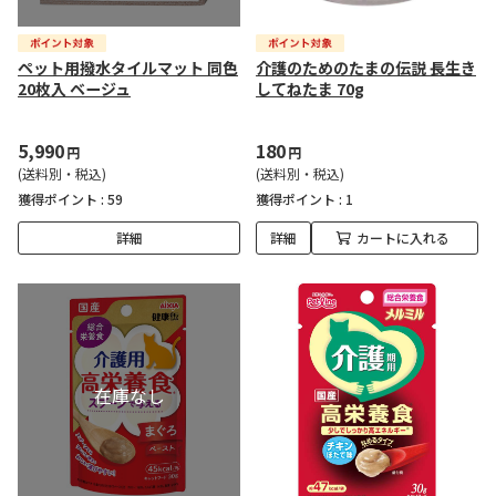
ペット用撥水タイルマット 同色
介護のためのたまの伝説 長生き
20枚入 ベージュ
してねたま 70g
5,990
180
円
円
(送料別・税込)
(送料別・税込)
獲得ポイント :
59
獲得ポイント :
1
詳細
詳細
カートに入れる