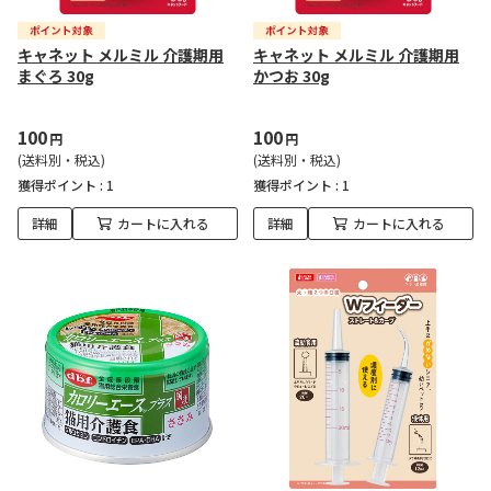
キャネット メルミル 介護期用
キャネット メルミル 介護期用
まぐろ 30g
かつお 30g
100
100
円
円
(送料別・税込)
(送料別・税込)
獲得ポイント :
1
獲得ポイント :
1
詳細
カートに入れる
詳細
カートに入れる