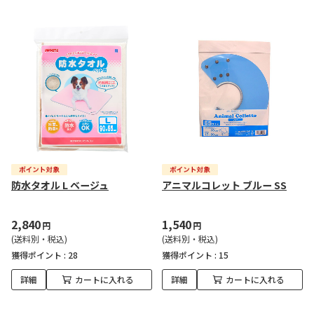
防水タオル L ベージュ
アニマルコレット ブルー SS
2,840
1,540
円
円
(送料別・税込)
(送料別・税込)
獲得ポイント :
28
獲得ポイント :
15
詳細
カートに入れる
詳細
カートに入れる