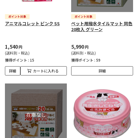
アニマルコレット ピンク SS
ペット用撥水タイルマット 同色
20枚入 グリーン
1,540
5,990
円
円
(送料別・税込)
(送料別・税込)
獲得ポイント :
15
獲得ポイント :
59
詳細
カートに入れる
詳細