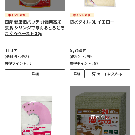
国産 健康缶パウチ 介護用高栄
防水タオル 3L イエロー
養食 シリンジで与えるとろとろ
まぐろペースト 30g
110
5,750
円
円
(送料別・税込)
(送料別・税込)
獲得ポイント :
1
獲得ポイント :
57
詳細
詳細
カートに入れる