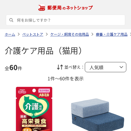
ホーム
ペットストア
ケージ・飼育その他用品
療養・介護ケア用品
介護ケア用品（猫用）
60
並べ替え：
全
件
1件～60件を表示