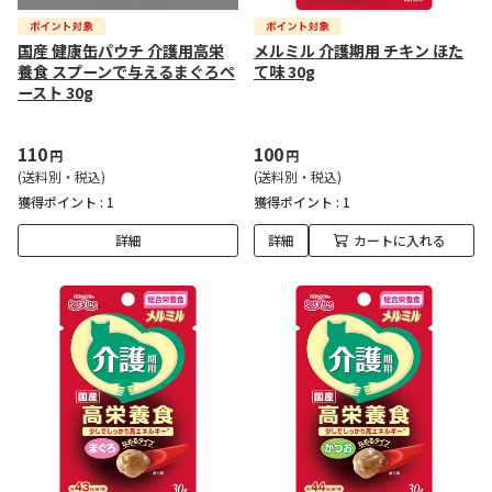
国産 健康缶パウチ 介護用高栄
メルミル 介護期用 チキン ほた
養食 スプーンで与えるまぐろペ
て味 30g
ースト 30g
110
100
円
円
(送料別・税込)
(送料別・税込)
獲得ポイント :
1
獲得ポイント :
1
詳細
詳細
カートに入れる