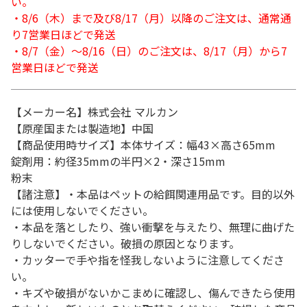
い。
・8/6（木）まで及び8/17（月）以降のご注文は、通常通
り7営業日ほどで発送
・8/7（金）～8/16（日）のご注文は、8/17（月）から7
営業日ほどで発送
【メーカー名】株式会社 マルカン
【原産国または製造地】中国
【商品使用時サイズ】本体サイズ：幅43×高さ65mm
錠剤用：約径35mmの半円×2・深さ15mm
粉末
【諸注意】・本品はペットの給餌関連用品です。目的以外
には使用しないでください。
・本品を落としたり、強い衝撃を与えたり、無理に曲げた
りしないでください。破損の原因となります。
・カッターで手や指を怪我しないように注意してくださ
い。
・キズや破損がないかこまめに確認し、傷んできたら使用