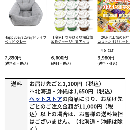
HappyDays 2wayドライブ
【冷凍】なかほら牧場自然
「20点以上詰め合わ
ベッド グレー
放牧ジャージ牛乳アイス1
ロスおたすけセット
2個セット（3種×各4）
4.0
（18）
7,890円
6,600円
3,980円
(送料別・税込)
(送料・税込)
(送料・税込)
送料
お届け先ごと1,100円（税込）
※北海道・沖縄は1,650円（税込）
ペットストア
の商品に限り、お届け先
ごとのご注文金額が11,000円（税
込）以上の場合は、お客様の送料負担
はございません。（北海道・沖縄は除
く）