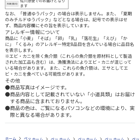
佐川急便でのお届けとなり
ます
なお、「普通ゆうパック」の場合は表示しません。また、「夏期
のみチルドゆうパック」などとなる場合は、記号での表示はせ
ず、商品内容欄にその旨を表示しています。
アレルギー情報について
商品に「小麦」「そば」「卵」「乳」「落花生」「えび」「か
に」「くるみ」のアレルギー特定8品目を含んでいる場合に品目名
を表示します。
※エビ・カニを除く魚介類（これらの魚介類を原材料として製造
された加工品も含む）は、漁獲漁法によりエビ・カニが混じって
いる場合があります。 また、これらの魚介類は、エサとしてエ
ビ・カニを食べている可能性があります。
その他
商品写真はイメージです。
商品内容として記載されていない「小道具類」はお届け
する商品に含まれておりません。
商品の色は、ご覧になるパソコンなどの環境により、実
際と異なる場合があります。
ホーム
ペットストア
ケージ・飼育その他用品
餌やり・水やり用品（
ホーム
ペットストア
ホーム
ペットストア
ケージ・飼育その他用品
ホーム
ペットストア
ケージ・飼育その
ホーム
餌や
ペッ
ケ