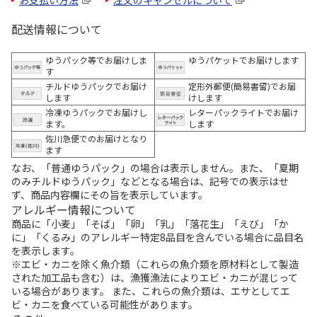
お支払い方法
注文のキャンセルについて
配送情報について
ゆうパック等でお届けしま
ゆうパケットでお届けします
す
チルドゆうパックでお届け
定形外郵便(簡易書留)でお届
します
けします
冷凍ゆうパックでお届けし
レターパックライトでお届け
ます。
します
佐川急便でのお届けとなり
ます
なお、「普通ゆうパック」の場合は表示しません。また、「夏期
のみチルドゆうパック」などとなる場合は、記号での表示はせ
ず、商品内容欄にその旨を表示しています。
アレルギー情報について
商品に「小麦」「そば」「卵」「乳」「落花生」「えび」「か
に」「くるみ」のアレルギー特定8品目を含んでいる場合に品目名
を表示します。
※エビ・カニを除く魚介類（これらの魚介類を原材料として製造
された加工品も含む）は、漁獲漁法によりエビ・カニが混じって
いる場合があります。 また、これらの魚介類は、エサとしてエ
ビ・カニを食べている可能性があります。