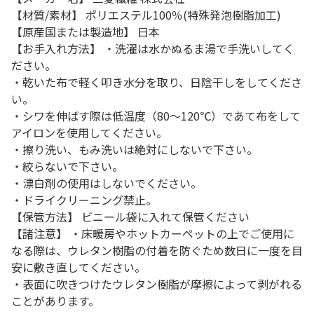
【材質/素材】 ポリエステル100％(特殊発泡樹脂加工)
【原産国または製造地】 日本
【お手入れ方法】 ・洗濯は水かぬるま湯で手洗いしてく
ださい。
・乾いた布で軽く叩き水分を取り、日陰干しをしてくださ
い。
・シワを伸ばす際は低温度（80～120℃）であて布をして
アイロンを使用してください。
・擦り洗い、もみ洗いは絶対にしないで下さい。
・絞らないで下さい。
・漂白剤の使用はしないでください。
・ドライクリーニング禁止。
【保管方法】 ビニール袋に入れて保管ください
【諸注意】 ・床暖房やホットカーペットの上でご使用に
なる際は、ウレタン樹脂の付着を防ぐため数日に一度を目
安に敷き直してください。
・表面に吹きつけたウレタン樹脂が摩擦によって剥がれる
ことがあります。