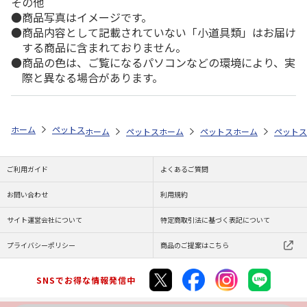
その他
商品写真はイメージです。
商品内容として記載されていない「小道具類」はお届け
する商品に含まれておりません。
商品の色は、ご覧になるパソコンなどの環境により、実
際と異なる場合があります。
ホーム
ペットストア
ケージ・飼育その他用品
ベッド・マット・ステ
ホーム
ペットストア
ホーム
ケージ・飼育その他用品
ペットストア
ホーム
ケージ・飼
ペットス
療
ご利用ガイド
よくあるご質問
お問い合わせ
利用規約
サイト運営会社について
特定商取引法に基づく表記について
プライバシーポリシー
商品のご提案はこちら
SNSでお得な情報発信中