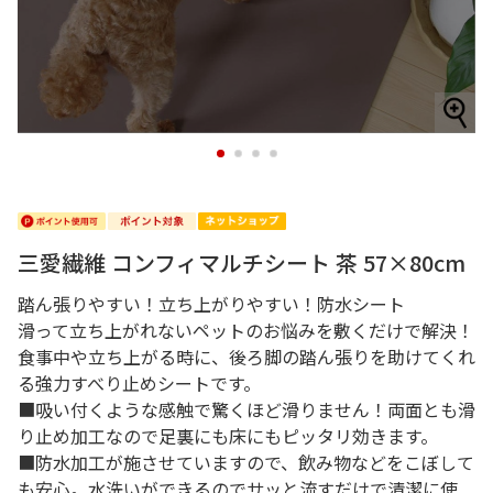
1
2
3
4
三愛繊維 コンフィマルチシート 茶 57×80cm
踏ん張りやすい！立ち上がりやすい！防水シート
滑って立ち上がれないペットのお悩みを敷くだけで解決！
食事中や立ち上がる時に、後ろ脚の踏ん張りを助けてくれ
る強力すべり止めシートです。
■吸い付くような感触で驚くほど滑りません！両面とも滑
り止め加工なので足裏にも床にもピッタリ効きます。
■防水加工が施させていますので、飲み物などをこぼして
も安心。水洗いができるのでサッと流すだけで清潔に使