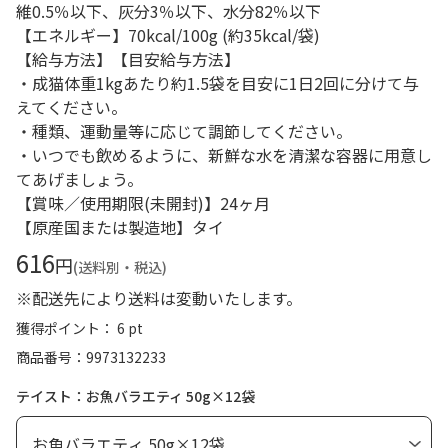
維0.5％以下、灰分3％以下、水分82％以下
【エネルギー】70kcal/100g (約35kcal/袋)
【給与方法】【目安給与方法】
・成猫体重1kgあたり約1.5袋を目安に1日2回に分けて与
えてください。
・種類、運動量等に応じて調節してください。
・いつでも飲めるように、新鮮な水を清潔な容器に用意し
てあげましょう。
【賞味／使用期限(未開封)】24ヶ月
【原産国または製造地】タイ
616
円
(送料別・税込)
※配送先により送料は変動いたします。
獲得ポイント： 6 pt
商品番号
9973132233
テイスト：お魚バラエティ 50g×12袋