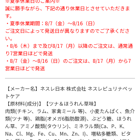
※夏季休業日のご案内※
誠に勝手ながら、下記の通り休業日とさせていただきま
す。
・夏季休業期間：8/7（金）～8/16（日）
ご注文日によって発送日が異なりますのでご了承くださ
い。
・8/6（木）まで及び8/17（月）以降のご注文は、通常通
り7営業日ほどで発送
・8/7（金）～8/16（日）のご注文は、8/17（月）から7
営業日ほどで発送
【メーカー名】ネスレ日本 株式会社 ネスレピュリナペッ
トケア
【原材料(成分)】【ツナ＆ほうれん草味】
肉類(チキン、ラム、家禽ミール 等)、小麦たんぱく、魚介
類(ツナ 等)、鶏脂(オメガ6脂肪酸源)、ぶどう糖、ほうれ
ん草、アミノ酸類(タウリン)、ミネラル類(Ca、P、K、
Na、Cl、Mg、Fe、Cu、Mn、Zn、I)、増粘多糖類、ビタ