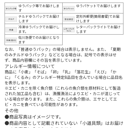
ゆうパック等でお届けしま
ゆうパケットでお届けします
す
チルドゆうパックでお届け
定形外郵便(簡易書留)でお届
します
けします
冷凍ゆうパックでお届けし
レターパックライトでお届け
ます。
します
佐川急便でのお届けとなり
ます
なお、「普通ゆうパック」の場合は表示しません。また、「夏期
のみチルドゆうパック」などとなる場合は、記号での表示はせ
ず、商品内容欄にその旨を表示しています。
アレルギー情報について
商品に「小麦」「そば」「卵」「乳」「落花生」「えび」「か
に」「くるみ」のアレルギー特定8品目を含んでいる場合に品目名
を表示します。
※エビ・カニを除く魚介類（これらの魚介類を原材料として製造
された加工品も含む）は、漁獲漁法によりエビ・カニが混じって
いる場合があります。 また、これらの魚介類は、エサとしてエ
ビ・カニを食べている可能性があります。
その他
商品写真はイメージです。
商品内容として記載されていない「小道具類」はお届け