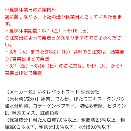
※夏季休業日のご案内※
誠に勝手ながら、下記の通り休業日とさせていただきま
す。
・夏季休業期間：8/7（金）～8/16（日）
ご注文日によって発送日が異なりますのでご了承くださ
い。
・8/6（木）まで及び8/17（月）以降のご注文は、通常通
り7営業日ほどで発送
・8/7（金）～8/16（日）のご注文は、8/17（月）から7
営業日ほどで発送
【メーカー名】いなばペットフード 株式会社
【原材料(成分)】鶏肉、でん粉、ほたてエキス、タンパク
加水分解物、コラーゲンペプチド、増粘多糖類、ビタミン
E、緑茶エキス、紅麹色素
【保証成分】粗たん白質7.0％以上、粗脂肪2.5％以上、粗
繊維0.1％以下、粗灰分1.8％以下、水分89.0％以下