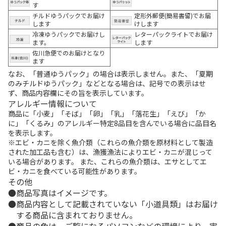
す
チルドゆうパックでお届け
定形外郵便(簡易書留)でお届
します
けします
冷凍ゆうパックでお届けし
レターパックライトでお届け
ます。
します
佐川急便でのお届けとなり
ます
なお、「普通ゆうパック」の場合は表示しません。また、「夏期
のみチルドゆうパック」などとなる場合は、記号での表示はせ
ず、商品内容欄にその旨を表示しています。
アレルギー情報について
商品に「小麦」「そば」「卵」「乳」「落花生」「えび」「か
に」「くるみ」のアレルギー特定8品目を含んでいる場合に品目名
を表示します。
※エビ・カニを除く魚介類（これらの魚介類を原材料として製造
された加工品も含む）は、漁獲漁法によりエビ・カニが混じって
いる場合があります。 また、これらの魚介類は、エサとしてエ
ビ・カニを食べている可能性があります。
その他
商品写真はイメージです。
商品内容として記載されていない「小道具類」はお届け
する商品に含まれておりません。