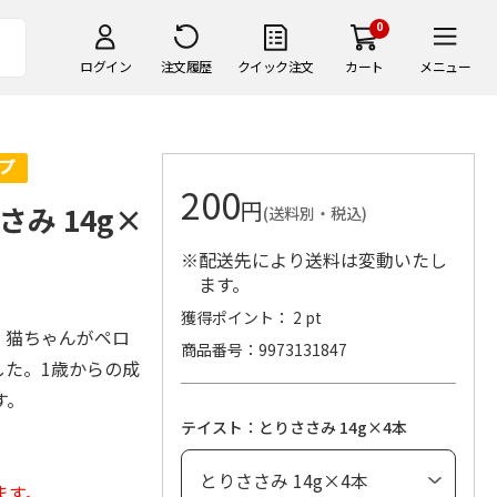
0
ログイン
注文履歴
クイック注文
カート
メニュー
200
円
さみ 14g×
(送料別・税込)
※配送先により送料は変動いたし
ます。
獲得ポイント： 2 pt
、猫ちゃんがペロ
商品番号
9973131847
した。1歳からの成
す。
テイスト：とりささみ 14g×4本
ます。