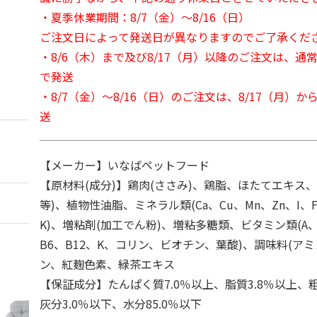
・夏季休業期間：8/7（金）～8/16（日）
ご注文日によって発送日が異なりますのでご了承くだ
・8/6（木）まで及び8/17（月）以降のご注文は、通
で発送
・8/7（金）～8/16（日）のご注文は、8/17（月）
送
【メーカー】いなばペットフード
【原材料(成分)】鶏肉(ささみ)、鶏脂、ほたてエキス
等)、植物性油脂、ミネラル類(Ca、Cu、Mn、Zn、I、F
K)、増粘剤(加工でん粉)、増粘多糖類、ビタミン類(A、
B6、B12、K、コリン、ビオチン、葉酸)、調味料(ア
ン、紅麹色素、緑茶エキス
【保証成分】たんぱく質7.0％以上、脂質3.8％以上、粗
灰分3.0％以下、水分85.0％以下