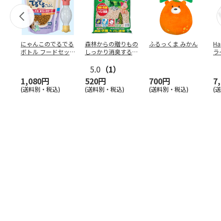
にゃんこのでるでる
森林からの贈りもの
ふるっくま みかん
Ha
ボトル フードセッ
しっかり消臭するひ
ラ
ト
のきの猫砂 7L
ー
5.0
（1）
1,080円
520円
700円
7
(送料別・税込)
(送料別・税込)
(送料別・税込)
(