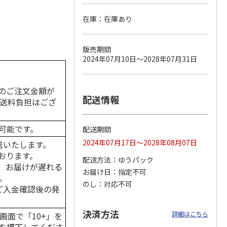
在庫：在庫あり
カムカ
銀のスプーン パウ
ペット線香 虹のか
CIAO 香り立つクラ
販売期間
ーン
チ 健康に育つ子ね
なた フルーティフ
ンキー ちゅ～る和
2024年07月10日～2028年07月31日
ン型 S
こ用 まぐろ・かつ
ローラルの香り
えBOX とりささ
…
おに
…
120円
590円
380円
のご注文金額が
)
(送料別・税込)
(送料別・税込)
(送料別・税込)
配送情報
の送料負担はござ
可能です。
配送期間
2024年07月17日～2028年08月07日
送いたします。
おります。
配送方法
ゆうパック
、お届けが遅れる
お届け日
指定不可
。
のし
対応不可
はご入金確認後の発
決済方法
詳細はこちら
画面で「10+」を