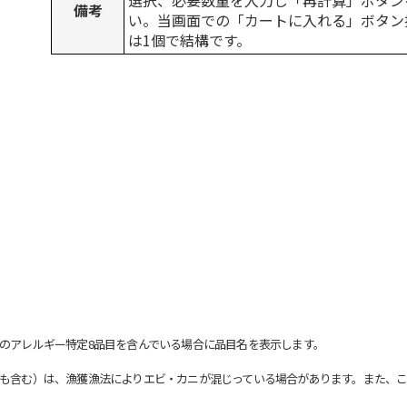
選択、必要数量を入力し「再計算」ボタン
備考
い。当画面での「カートに入れる」ボタン
は1個で結構です。
のアレルギー特定8品目を含んでいる場合に品目名を表示します。
も含む）は、漁獲漁法によりエビ・カニが混じっている場合があります。また、こ