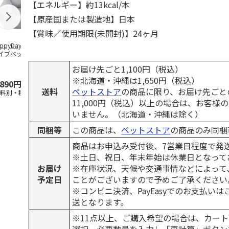
【エネルギー】約13kcal/本
【原産国または製造地】日本
【賞味／使用期限(未開封)】24ヶ月
ppyDays 2wayド
獣医師開発 ニオイ
デオトイレ 飛び散
無添加良品 
イブベッド グレ
をとる砂専用 猫ト
らない消臭・抗菌サ
ムデンタルコ
イレ ナチュラルグ
ンド 4L
ぐるぐるボー
お届け先ごと1,100円（税込）
レー
…
※北海道・沖縄は1,650円（税込）
,890円
1,550円
1,320円
470円
送料
ペットストア
の商品に限り、お届け先ごと
送料別・税込)
(送料別・税込)
(送料別・税込)
(送料別・税込
11,000円（税込）以上の場合は、お客様
いません。（北海道・沖縄は除く）
同梱等
この商品は、
ペットストア
の商品のみ同梱
商品はお申込み受付後、7営業日程度で発
※土日、祝日、年末年始は休業日となって
お届け
※在庫状況、天候や交通事情などによって
予定日
ことがございますので予めご了承ください
※コンビニ決済、PayEasyでのお支払い
送となります。
※11点以上、ご購入希望の場合は、カート