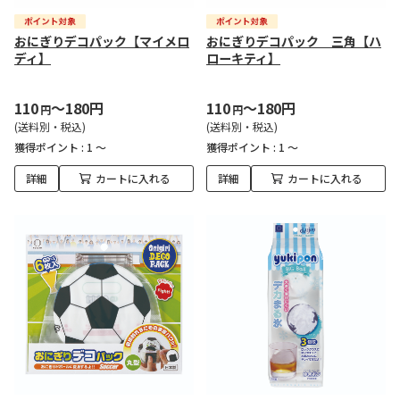
おにぎりデコパック【マイメロ
おにぎりデコパック 三角【ハ
ディ】
ローキティ】
110
～180円
110
～180円
円
円
(送料別・税込)
(送料別・税込)
獲得ポイント :
1 ～
獲得ポイント :
1 ～
詳細
カートに入れる
詳細
カートに入れる