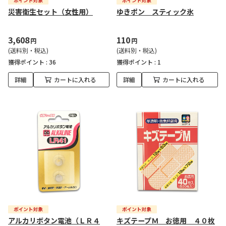
災害衛生セット（女性用）
ゆきポン スティック氷
3,608
110
円
円
(送料別・税込)
(送料別・税込)
獲得ポイント :
36
獲得ポイント :
1
詳細
カートに入れる
詳細
カートに入れる
アルカリボタン電池（ＬＲ４
キズテープＭ お徳用 ４０枚