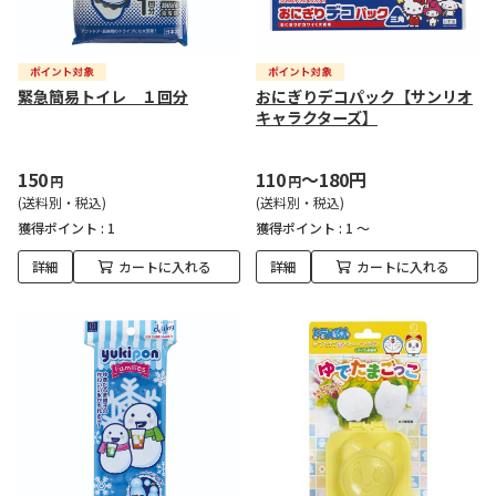
緊急簡易トイレ １回分
おにぎりデコパック【サンリオ
キャラクターズ】
150
110
～180円
円
円
(送料別・税込)
(送料別・税込)
獲得ポイント :
1
獲得ポイント :
1 ～
詳細
カートに入れる
詳細
カートに入れる