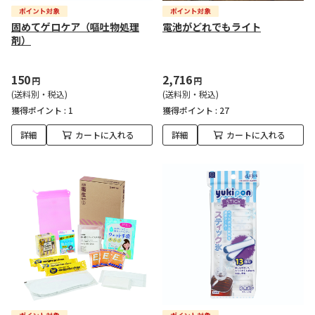
固めてゲロケア（嘔吐物処理
電池がどれでもライト
剤）
150
2,716
円
円
(送料別・税込)
(送料別・税込)
獲得ポイント :
1
獲得ポイント :
27
詳細
カートに入れる
詳細
カートに入れる