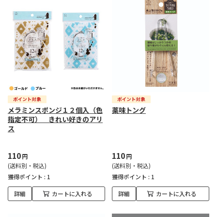
メラミンスポンジ１２個入（色
薬味トング
指定不可） きれい好きのアリ
ス
110
110
円
円
(送料別・税込)
(送料別・税込)
獲得ポイント :
1
獲得ポイント :
1
詳細
カートに入れる
詳細
カートに入れる