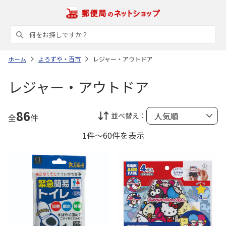
ホーム
よろずや・百市
レジャー・アウトドア
レジャー・アウトドア
86
並べ替え：
全
件
1件～60件を表示