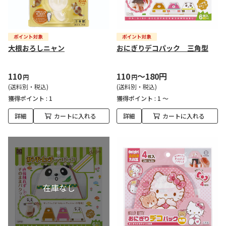
大根おろしニャン
おにぎりデコパック 三角型
110
110
～180円
円
円
(送料別・税込)
(送料別・税込)
獲得ポイント :
1
獲得ポイント :
1 ～
詳細
カートに入れる
詳細
カートに入れる