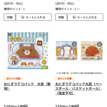
(送料別・税込)
(送料別・税込)
獲得ポイント :
1
獲得ポイント :
1 ～
詳細
カートに入れる
詳細
カートに入れる
おにぎりデコパック 丸型（動
おにぎりデコパック丸型（ベー
物）
スボール／バスケットボール）
（指定不可）
110
～180円
110
～180円
円
円