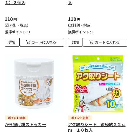
１）２個入
入
110
110
円
円
(送料別・税込)
(送料別・税込)
獲得ポイント :
1
獲得ポイント :
1
詳細
カートに入れる
詳細
カートに入れる
から揚げ粉ストッカー
アク取りシート 直径約２２ｃ
ｍ １０枚入