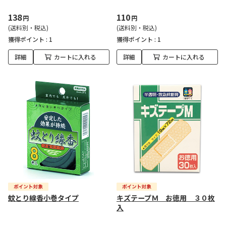
138
110
円
円
(送料別・税込)
(送料別・税込)
獲得ポイント :
1
獲得ポイント :
1
詳細
カートに入れる
詳細
カートに入れる
蚊とり線香小巻タイプ
キズテープＭ お徳用 ３０枚
入