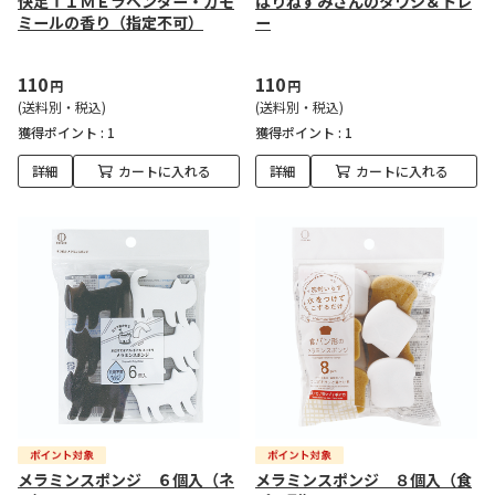
快足ＴＩＭＥラベンダー・カモ
はりねずみさんのタワシ＆トレ
ミールの香り（指定不可）
ー
110
110
円
円
(送料別・税込)
(送料別・税込)
獲得ポイント :
1
獲得ポイント :
1
詳細
カートに入れる
詳細
カートに入れる
メラミンスポンジ ６個入（ネ
メラミンスポンジ ８個入（食