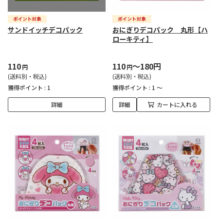
サンドイッチデコパック
おにぎりデコパック 丸形【ハ
ローキティ】
110
110
～180円
円
円
(送料別・税込)
(送料別・税込)
獲得ポイント :
1
獲得ポイント :
1 ～
詳細
詳細
カートに入れる