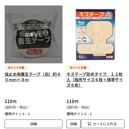
仮止め用養生テープ（白）約４
キズテープ防水タイプ １２枚
０ｍｍ×８ｍ
入（指先サイズ６枚＋標準サイ
ズ６枚）
110
110
円
円
(送料別・税込)
(送料別・税込)
獲得ポイント :
1
獲得ポイント :
1
詳細
詳細
カートに入れる