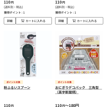
110
110
円
円
(送料別・税込)
(送料別・税込)
獲得ポイント :
1
獲得ポイント :
1
詳細
カートに入れる
詳細
カートに入れる
粉ふるいスプーン
おにぎりデコパック 三角型
（英字新聞柄）
110
110
～180円
円
円