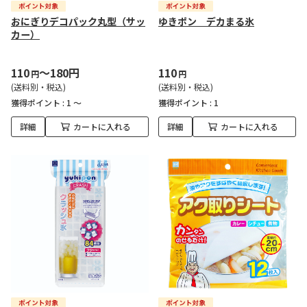
おにぎりデコパック丸型（サッ
ゆきポン デカまる氷
カー）
110
～180円
110
円
円
(送料別・税込)
(送料別・税込)
獲得ポイント :
1 ～
獲得ポイント :
1
詳細
カートに入れる
詳細
カートに入れる