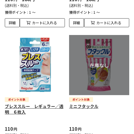
(送料別・税込)
(送料別・税込)
獲得ポイント :
1 ～
獲得ポイント :
1 ～
詳細
カートに入れる
詳細
カートに入れる
ブレススルー レギュラー／透
ミニフタックル
明 ６枚入
110
110
円
円