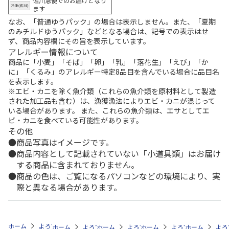
佐川急便でのお届けとなり
ます
なお、「普通ゆうパック」の場合は表示しません。また、「夏期
のみチルドゆうパック」などとなる場合は、記号での表示はせ
ず、商品内容欄にその旨を表示しています。
アレルギー情報について
商品に「小麦」「そば」「卵」「乳」「落花生」「えび」「か
に」「くるみ」のアレルギー特定8品目を含んでいる場合に品目名
を表示します。
※エビ・カニを除く魚介類（これらの魚介類を原材料として製造
された加工品も含む）は、漁獲漁法によりエビ・カニが混じって
いる場合があります。 また、これらの魚介類は、エサとしてエ
ビ・カニを食べている可能性があります。
その他
商品写真はイメージです。
商品内容として記載されていない「小道具類」はお届け
する商品に含まれておりません。
商品の色は、ご覧になるパソコンなどの環境により、実
際と異なる場合があります。
ホーム
よろずや・百市
100～199円グッズ
キッチン
お弁当用品
ホーム
よろずや・百市
ホーム
よろずや・百市
日用雑貨・お役立ちグッズ
ホーム
よろずや・百市
レジャー・アウ
ホーム
よろ