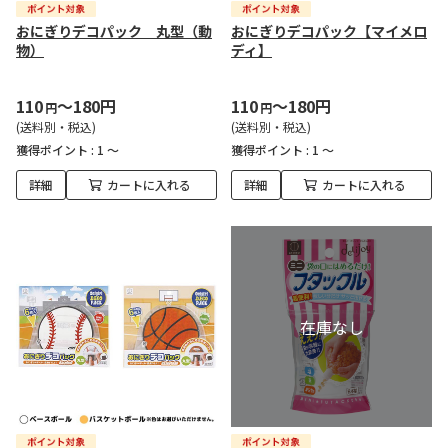
おにぎりデコパック 丸型（動
おにぎりデコパック【マイメロ
物）
ディ】
110
～180円
110
～180円
円
円
(送料別・税込)
(送料別・税込)
獲得ポイント :
1 ～
獲得ポイント :
1 ～
詳細
カートに入れる
詳細
カートに入れる