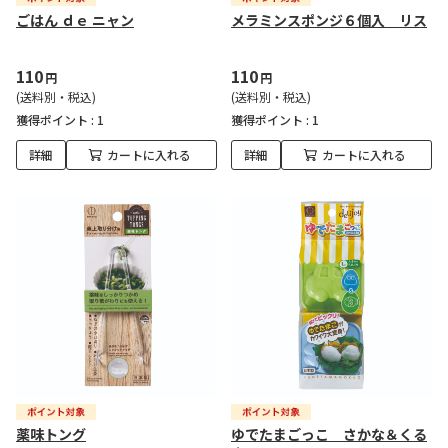
ごはん ｄｅ ニャン
メラミンスポンジ６個入 リス
110
110
円
円
(送料別・税込)
(送料別・税込)
獲得ポイント :
1
獲得ポイント :
1
詳細
カートに入れる
詳細
カートに入れる
薬味トング
ゆでたまごっこ さかな＆くる