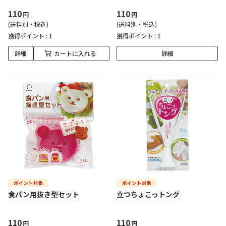
110
110
円
円
(送料別・税込)
(送料別・税込)
獲得ポイント :
1
獲得ポイント :
1
詳細
カートに入れる
詳細
食パン用抜き型セット
立つちょこっトング
110
110
円
円