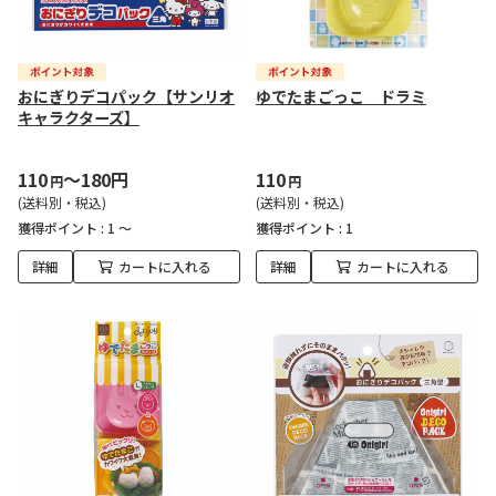
おにぎりデコパック【サンリオ
ゆでたまごっこ ドラミ
キャラクターズ】
110
～180円
110
円
円
(送料別・税込)
(送料別・税込)
獲得ポイント :
1 ～
獲得ポイント :
1
詳細
カートに入れる
詳細
カートに入れる