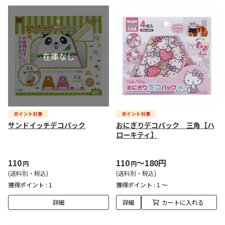
サンドイッチデコパック
おにぎりデコパック 三角【ハ
ローキティ】
110
110
～180円
円
円
(送料別・税込)
(送料別・税込)
獲得ポイント :
1
獲得ポイント :
1 ～
詳細
詳細
カートに入れる