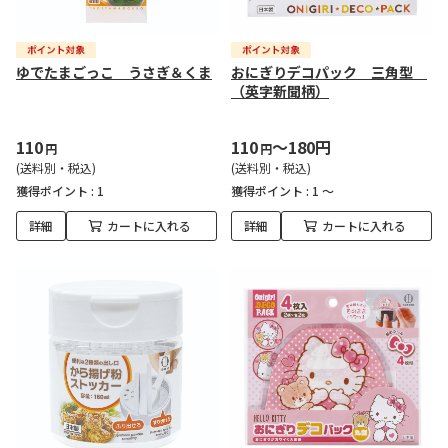
ゆでたまごっこ うさぎ＆くま
おにぎりデコパック 三角型
（英字新聞柄）
110
110
～180円
円
円
(送料別・税込)
(送料別・税込)
獲得ポイント :
1
獲得ポイント :
1 ～
詳細
カートに入れる
詳細
カートに入れる