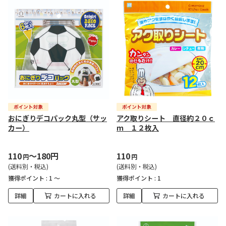
おにぎりデコパック丸型（サッ
アク取りシート 直径約２０ｃ
カー）
ｍ １２枚入
110
～180円
110
円
円
(送料別・税込)
(送料別・税込)
獲得ポイント :
1 ～
獲得ポイント :
1
詳細
カートに入れる
詳細
カートに入れる