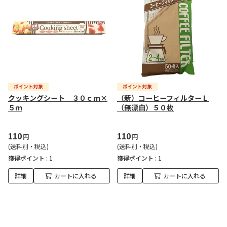
クッキングシート ３０ｃｍ×
（新）コーヒーフィルターＬ
５ｍ
（無漂白）５０枚
110
110
円
円
(送料別・税込)
(送料別・税込)
獲得ポイント :
1
獲得ポイント :
1
詳細
カートに入れる
詳細
カートに入れる