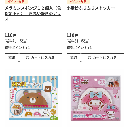
メラミンスポンジ１２個入（色
小麦粉ふりふりストッカー
指定不可） きれい好きのアリ
ス
110
110
円
円
(送料別・税込)
(送料別・税込)
獲得ポイント :
1
獲得ポイント :
1
詳細
カートに入れる
詳細
カートに入れる