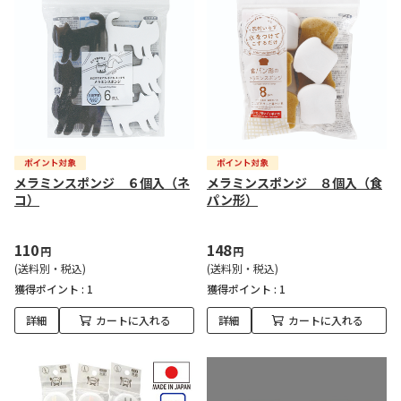
メラミンスポンジ ６個入（ネ
メラミンスポンジ ８個入（食
コ）
パン形）
110
148
円
円
(送料別・税込)
(送料別・税込)
獲得ポイント :
1
獲得ポイント :
1
詳細
カートに入れる
詳細
カートに入れる