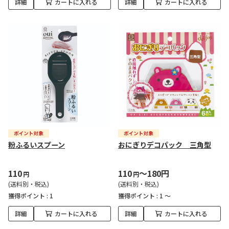
詳細
カートに入れる
詳細
カートに入れる
粉ふるいスプーン
おにぎりデコパック 三角型
110
110
～180円
円
円
(送料別・税込)
(送料別・税込)
獲得ポイント :
1
獲得ポイント :
1 ～
詳細
カートに入れる
詳細
カートに入れる