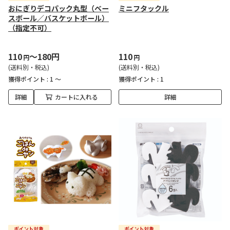
おにぎりデコパック丸型（ベー
ミニフタックル
スボール／バスケットボール）
（指定不可）
110
～180円
110
円
円
(送料別・税込)
(送料別・税込)
獲得ポイント :
1 ～
獲得ポイント :
1
詳細
カートに入れる
詳細