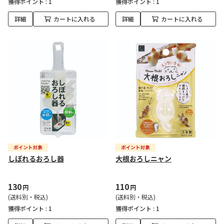
獲得ポイント :
1
獲得ポイント :
1
詳細
カートに入れる
詳細
カートに入れる
しぼれるおろし器
大根おろしニャン
130
110
円
円
(送料別・税込)
(送料別・税込)
獲得ポイント :
1
獲得ポイント :
1