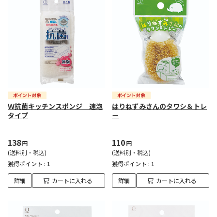
Ｗ抗菌キッチンスポンジ 速泡
はりねずみさんのタワシ＆トレ
タイプ
ー
138
110
円
円
(送料別・税込)
(送料別・税込)
獲得ポイント :
1
獲得ポイント :
1
詳細
カートに入れる
詳細
カートに入れる