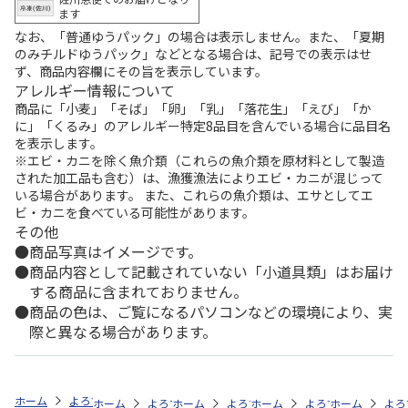
ます
なお、「普通ゆうパック」の場合は表示しません。また、「夏期
のみチルドゆうパック」などとなる場合は、記号での表示はせ
ず、商品内容欄にその旨を表示しています。
アレルギー情報について
商品に「小麦」「そば」「卵」「乳」「落花生」「えび」「か
に」「くるみ」のアレルギー特定8品目を含んでいる場合に品目名
を表示します。
※エビ・カニを除く魚介類（これらの魚介類を原材料として製造
された加工品も含む）は、漁獲漁法によりエビ・カニが混じって
いる場合があります。 また、これらの魚介類は、エサとしてエ
ビ・カニを食べている可能性があります。
その他
商品写真はイメージです。
商品内容として記載されていない「小道具類」はお届け
する商品に含まれておりません。
商品の色は、ご覧になるパソコンなどの環境により、実
際と異なる場合があります。
ホーム
よろずや・百市
100～199円グッズ
バス・洗面・トイレ
ホーム
よろずや・百市
ホーム
よろずや・百市
100～199円グッズ
ホーム
よろずや・百市
日用雑貨・お役
ホーム
おそうじ
よろ