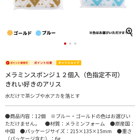
1
2
3
メラミンスポンジ１２個入（色指定不可）
きれい好きのアリス
水だけで茶シブや水アカを落とす
●商品内容：12個 ※ブルー・ゴールドの色はお選びい
ただけません。 ●材質：メラミンフォーム ●原産国：
中国 ●パッケージサイズ：215×135×15mm ●重さ
（パッケージ含む）：6g