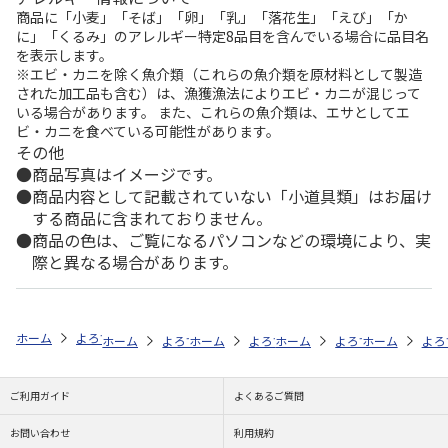
商品に「小麦」「そば」「卵」「乳」「落花生」「えび」「か
に」「くるみ」のアレルギー特定8品目を含んでいる場合に品目名
を表示します。
※エビ・カニを除く魚介類（これらの魚介類を原材料として製造
された加工品も含む）は、漁獲漁法によりエビ・カニが混じって
いる場合があります。 また、これらの魚介類は、エサとしてエ
ビ・カニを食べている可能性があります。
その他
商品写真はイメージです。
商品内容として記載されていない「小道具類」はお届け
する商品に含まれておりません。
商品の色は、ご覧になるパソコンなどの環境により、実
際と異なる場合があります。
ホーム
よろずや・百市
日用雑貨・お役立ちグッズ
美容・健康
キ
ホーム
よろずや・百市
ホーム
よろずや・百市
レジャー・アウトドア
ホーム
よろずや・百市
レジャー・アウ
ホーム
キャ
よろ
ご利用ガイド
よくあるご質問
お問い合わせ
利用規約