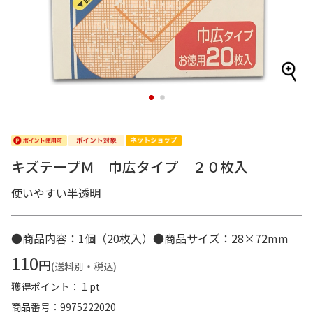
1
2
キズテープＭ 巾広タイプ ２０枚入
使いやすい半透明
●商品内容：1個（20枚入）●商品サイズ：28×72mm
110
円
(送料別・税込)
獲得ポイント： 1 pt
商品番号
9975222020