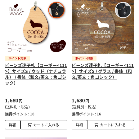
ビーンズ迷子札【コーギー<111
ビーンズ迷子札【コーギー<111
>】サイズS / ウッド（ナチュラ
>】サイズS / グラス / 書体（和
ル） / 書体（和文/英文：角ゴシ
文/英文：角ゴシック）
ック）
1,680
1,680
円
円
(送料別・税込)
(送料別・税込)
獲得ポイント :
16
獲得ポイント :
16
詳細
カートに入れる
詳細
カートに入れる