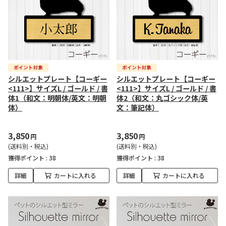
シルエットプレート【コーギー
シルエットプレート【コーギー
<111>】サイズL / ゴールド / 書
<111>】サイズL / ゴールド / 書
体1（和文：明朝体/英文：明朝
体2（和文：丸ゴシック体/英
体）
文：筆記体）
3,850
3,850
円
円
(送料別・税込)
(送料別・税込)
獲得ポイント :
38
獲得ポイント :
38
詳細
カートに入れる
詳細
カートに入れる