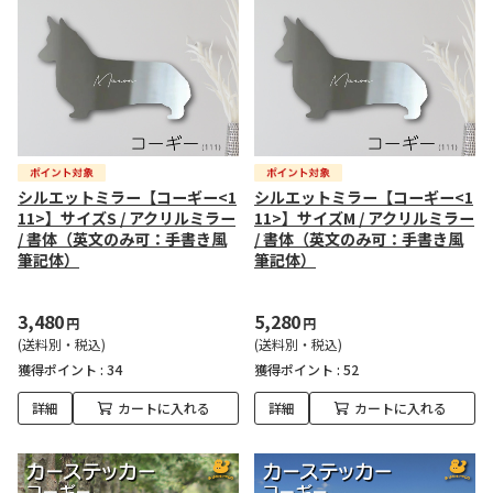
シルエットミラー【コーギー<1
シルエットミラー【コーギー<1
11>】サイズS / アクリルミラー
11>】サイズM / アクリルミラー
/ 書体（英文のみ可：手書き風
/ 書体（英文のみ可：手書き風
筆記体）
筆記体）
3,480
5,280
円
円
(送料別・税込)
(送料別・税込)
獲得ポイント :
34
獲得ポイント :
52
詳細
カートに入れる
詳細
カートに入れる