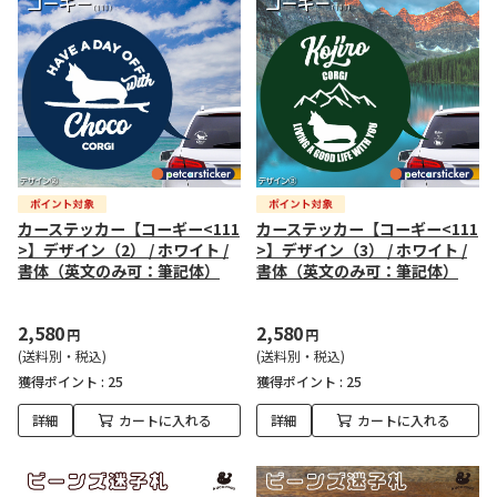
カーステッカー【コーギー<111
カーステッカー【コーギー<111
>】デザイン（2） / ホワイト /
>】デザイン（3） / ホワイト /
書体（英文のみ可：筆記体）
書体（英文のみ可：筆記体）
2,580
2,580
円
円
(送料別・税込)
(送料別・税込)
獲得ポイント :
25
獲得ポイント :
25
詳細
カートに入れる
詳細
カートに入れる