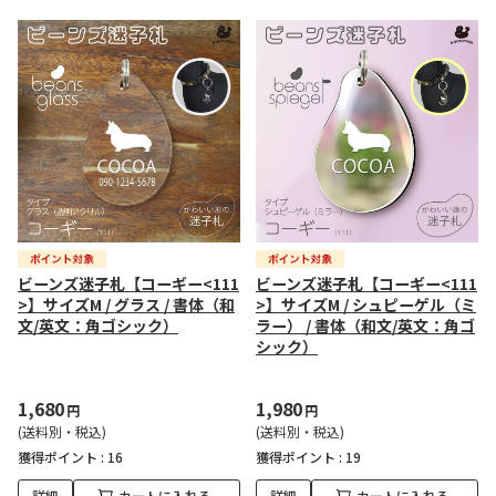
ビーンズ迷子札【コーギー<111
ビーンズ迷子札【コーギー<111
>】サイズM / グラス / 書体（和
>】サイズM / シュピーゲル（ミ
文/英文：角ゴシック）
ラー） / 書体（和文/英文：角ゴ
シック）
1,680
1,980
円
円
(送料別・税込)
(送料別・税込)
獲得ポイント :
16
獲得ポイント :
19
詳細
カートに入れる
詳細
カートに入れる