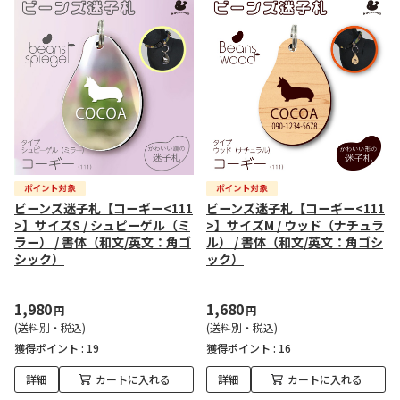
ビーンズ迷子札【コーギー<111
ビーンズ迷子札【コーギー<111
>】サイズS / シュピーゲル（ミ
>】サイズM / ウッド（ナチュラ
ラー） / 書体（和文/英文：角ゴ
ル） / 書体（和文/英文：角ゴシ
シック）
ック）
1,980
1,680
円
円
(送料別・税込)
(送料別・税込)
獲得ポイント :
19
獲得ポイント :
16
詳細
カートに入れる
詳細
カートに入れる