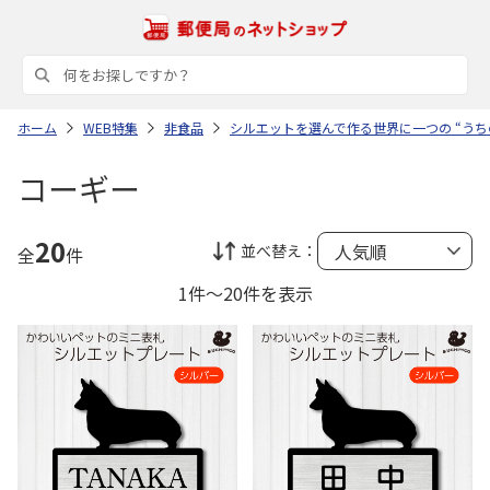
ホーム
WEB特集
非食品
シルエットを選んで作る世界に一つの “うち
コーギー
20
並べ替え：
全
件
1件～20件を表示